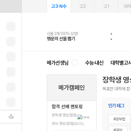
고3·N수
고2
고1
대
선물 3개 100% 당첨!
선물 100% 증정!
여름방학 스터디 캐시백
2027 러셀 단과
스마트러닝앱
메가패스
메가패스 수강생 무료혜택!
사회공헌 캠페인
행운의 선물 뽑기
메가스터디 X 올리브
메가런 썸머스쿨
강사 공개선발
설문 EVENT
3일 무료 체험권
메가클럽 멤버십
희망이룸 메가나눔
영
메가선생님
수능·내신
대학별고
장학생 영
메가캠페인
목표한 대학에 합
인기 태그
합격 선배 멘토링
장학생 영상/칼럼
TOP
#공부법
큐브 영상/칼럼(QCC)
#국어