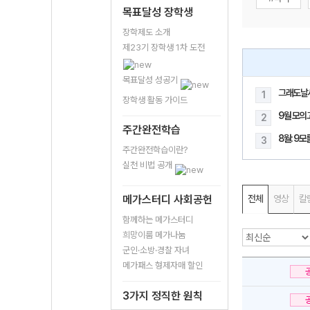
목표달성 장학생
장학제도 소개
제23기 장학생 1차 도전
목표달성 성공기
그래도날
1
장학생 활동 가이드
9월 모의
2
주간완전학습
8월: 9
3
주간완전학습이란?
실천 비법 공개
메가스터디 사회공헌
전체
영상
칼
함께하는 메가스터디
희망이룸 메가나눔
군인·소방·경찰 자녀
메가패스 형제자매 할인
3가지 정직한 원칙