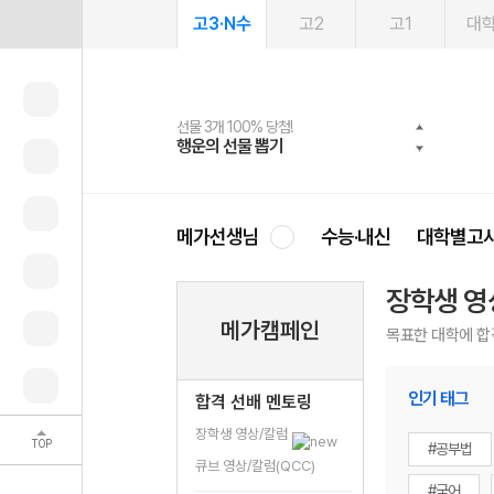
고3·N수
고2
고1
대
선물 3개 100% 당첨!
선물 100% 증정!
2027 러셀 단과
스마트러닝앱
메가패스
메가패스 수강생 무료혜택!
사회공헌 캠페인
행운의 선물 뽑기
메가스터디 X 올리브
강사 공개선발
설문 EVENT
3일 무료 체험권
메가클럽 멤버십
희망이룸 메가나눔
영
메가선생님
수능·내신
대학별고
장학생 영
메가캠페인
목표한 대학에 합
인기 태그
합격 선배 멘토링
장학생 영상/칼럼
TOP
#공부법
큐브 영상/칼럼(QCC)
#국어