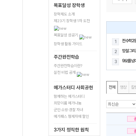
목표달성 장학생
장학제도 소개
제23기 장학생 1차 도전
목표달성 성공기
전수학2
1
장학생 활동 가이드
망설 그리
2
주간완전학습
9모를 넘
3
주간완전학습이란?
실천 비법 공개
메가스터디 사회공헌
전체
영상
칼
함께하는 메가스터디
희망이룸 메가나눔
군인·소방·경찰 자녀
메가패스 형제자매 할인
3가지 정직한 원칙