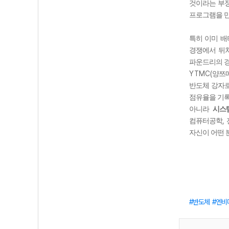
것이라는 부
프로그램을 
특히 이미 배
경쟁에서 뒤
파운드리의 
YTMC(
양쯔
반도체 강자
점유율을 기
아니라
시스
,
컴퓨터공학
자신이 어떤 
반도체
엔비