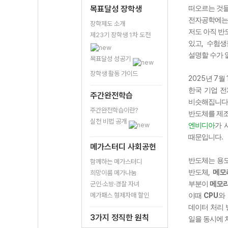
목표달성 장학생
떠오르는 것
전자공학에는
장학제도 소개
저도 아직 반
제23기 장학생 1차 도전
,
있고
수험생
설명할 수가
목표달성 성공기
장학생 활동 가이드
2025
7
년
월
한국 기업 
주간완전학습
비슷해집니다
주간완전학습이란?
반도체를 제조
실천 비법 공개
엔비디아
가 
.
때문입니다
메가스터디 사회공헌
반도체는 용
함께하는 메가스터디
,
반도체
메모
희망이룸 메가나눔
군인·소방·경찰 자녀
부분이
메모리
메가패스 형제자매 할인
CPU
이때
와
데이터 처리
3가지 정직한 원칙
일을 동시에