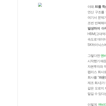
AI
이때
를 학
연산 구조를 
여기서 문제
조번 반복해
발생하여 아
HBM(
고대역
속도로 데이터
SK
하이닉스에
그렇다면
엔
시작했기 때문
자본투자와 막
팹리스 회사
‘
회사를
파운
)
제조 회사
가
같은 오로지 
맡길 수 있다
이렇게
엔비