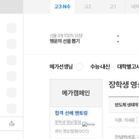
고3·N수
고2
고1
대
선물 3개 100% 당첨!
선물 100% 증정!
여름방학 스터디 캐시백
2027 러셀 단과
스마트러닝앱
메가패스
메가패스 수강생 무료혜택!
사회공헌 캠페인
행운의 선물 뽑기
메가스터디 X 올리브
메가런 썸머스쿨
강사 공개선발
설문 EVENT
3일 무료 체험권
메가클럽 멤버십
희망이룸 메가나눔
영
메가선생님
수능·내신
대학별고
장학생 영
메가캠페인
반도체 생태계
합격 선배 멘토링
이름 : 최세훈
장학생 영상/칼럼
TOP
큐브 영상/칼럼(QCC)
.
안녕하세요