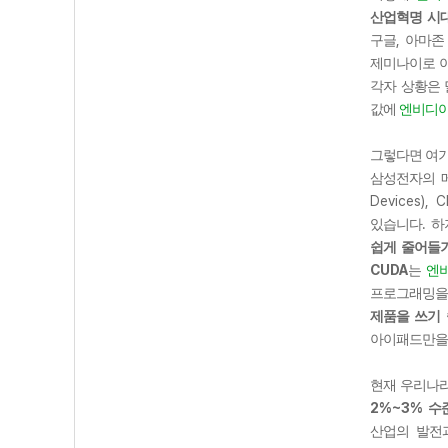
산업혁명 시
,
구글
아마존
제미나이로 
각자 상황은
값에
엔비디
그렇다면 여
삼성전자의 
Devices), 
.
있습니다
하
쉽게 줄어들
CUDA
는
엔
프로그래밍을
제품을 쓰기
아이패드만을
현재 우리나
2%~3%
수
산업의 발전