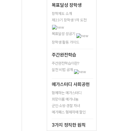
목표달성 장학생
장학제도 소개
제23기 장학생 1차 도전
목표달성 성공기
장학생 활동 가이드
주간완전학습
주간완전학습이란?
실천 비법 공개
메가스터디 사회공헌
함께하는 메가스터디
희망이룸 메가나눔
군인·소방·경찰 자녀
메가패스 형제자매 할인
3가지 정직한 원칙