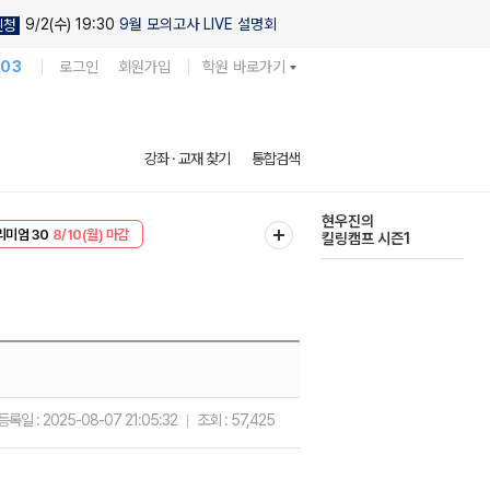
9/2(수) 19:30
9월 모의고사 LIVE 설명회
신청
103
로그인
회원가입
학원 바로가기
현우진의
강좌 · 교재 찾기
통합검색
킬링캠프 시즌1
EVENT
8/10(월) 마감
다채로운 난도
리미엄 30
8/10(월) 마감
실전 모의고사
등록일 :
2025-08-07 21:05:32
조회 :
57,425