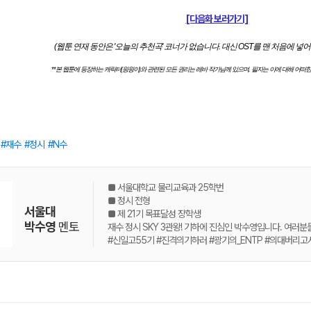
[다음화 보러가기]
(웹툰 연재 동안은 '오늘의 추천곡' 코너가 없습니다. 대신 OST를 맨 처음에 
**본 웹툰에 등장하는 캐릭터(읭읭이)와 관련된 모든 권리는 레바 작가님께 있으며, 필자는 이에 대해 어떠한
재수
정시
N수
■ 서울대학교 물리교육과 25학번
■ 정시 전형
서울대
■ 제 21기 목표달성 장학생
박수영
멘토
재수 정시 SKY 3관왕! 기하에 진심인 박수영입니다. 여러분
#신일고55기 #진격의기하러 #광기의_ENTP #의대버리