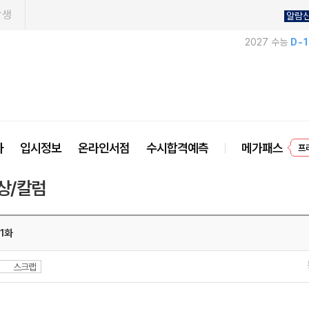
학생
알람
2027 수능
D-
사
입시정보
온라인서점
수시합격예측
메가패스
프
상/칼럼
1화
스크랩