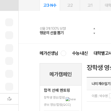
고3·N수
고2
고1
대
선물 3개 100% 당첨!
선물 100% 증정!
여름방학 스터디 캐시백
2027 러셀 단과
스마트러닝앱
메가패스
메가패스 수강생 무료혜택!
사회공헌 캠페인
행운의 선물 뽑기
메가스터디 X 올리브
메가런 썸머스쿨
강사 공개선발
설문 EVENT
3일 무료 체험권
메가클럽 멤버십
희망이룸 메가나눔
영
메가선생님
수능·내신
대학별고
장학생 영
메가캠페인
나의 재수일기 
합격 선배 멘토링
이름 : 박수영
장학생 영상/칼럼
TOP
큐브 영상/칼럼(QCC)