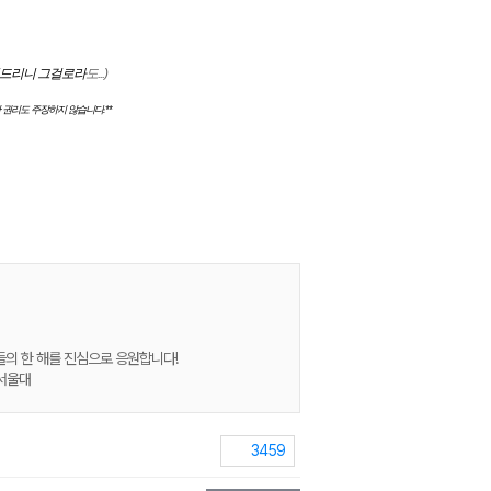
넣어드리니 그걸로라
도...)
 권리도 주장하지 않습니다.**
들의 한 해를 진심으로 응원합니다!
고서울대
3459