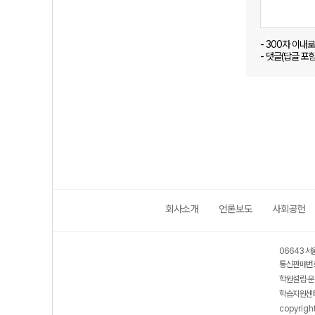
- 300자 이내
- 댓글(답글 포
회사소개
언론보도
사회공헌
06643 서
통신판매번호
학원설립·운
학습지원센터
copyrigh