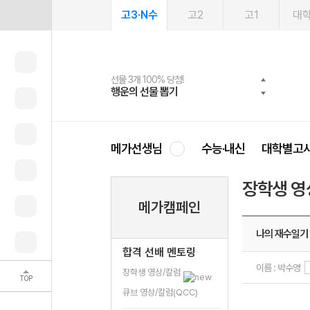
고3·N수
고2
고1
대
선물 3개 100% 당첨!
선물 100% 증정!
여름방학 스터디 캐시백
2027 러셀 단과
스마트러닝앱
메가패스
메가패스 수강생 무료혜택!
사회공헌 캠페인
행운의 선물 뽑기
메가스터디 X 올리브
메가런 썸머스쿨
강사 공개선발
설문 EVENT
3일 무료 체험권
메가클럽 멤버십
희망이룸 메가나눔
영
메가선생님
수능·내신
대학별고
장학생 영
메가캠페인
나의 재수일기
합격 선배 멘토링
이름 : 박수영
장학생 영상/칼럼
TOP
큐브 영상/칼럼(QCC)