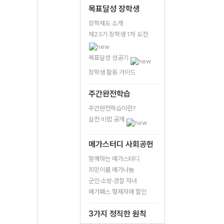
목표달성 장학생
장학제도 소개
제23기 장학생 1차 도전
목표달성 성공기
장학생 활동 가이드
주간완전학습
주간완전학습이란?
실천 비법 공개
메가스터디 사회공헌
함께하는 메가스터디
희망이룸 메가나눔
군인·소방·경찰 자녀
메가패스 형제자매 할인
3가지 정직한 원칙