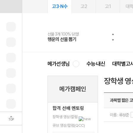
고3·N수
고2
고1
대
선물 3개 100% 당첨!
선물 100% 증정!
여름방학 스터디 캐시백
2027 러셀 단과
스마트러닝앱
메가패스
메가패스 수강생 무료혜택!
사회공헌 캠페인
행운의 선물 뽑기
메가스터디 X 올리브
메가런 썸머스쿨
강사 공개선발
설문 EVENT
3일 무료 체험권
메가클럽 멤버십
희망이룸 메가나눔
영
메가선생님
수능·내신
대학별고
장학생 영
메가캠페인
과목별 짧은 
합격 선배 멘토링
이름 : 류성준
장학생 영상/칼럼
TOP
큐브 영상/칼럼(QCC)