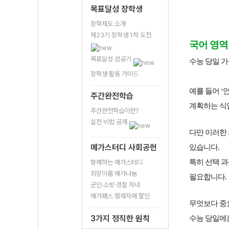
목표달성 장학생
장학제도 소개
제23기 장학생 1차 도전
국어 영역
목표달성 성공기
수능 당일 
장학생 활동 가이드
예를 들어 ‘
주간완전학습
계획하는 식
주간완전학습이란?
실천 비법 공개
다만 이러한
메가스터디 사회공헌
있습니다.
특히 선택 
함께하는 메가스터디
희망이룸 메가나눔
필요합니다.
군인·소방·경찰 자녀
메가패스 형제자매 할인
무엇보다 중
3가지 정직한 원칙
수능 당일에