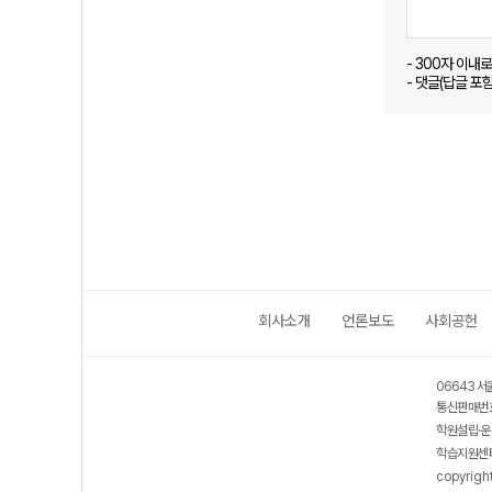
- 300자 이내
- 댓글(답글 포
회사소개
언론보도
사회공헌
06643 서
통신판매번호
학원설립·운
학습지원센터
copyrigh