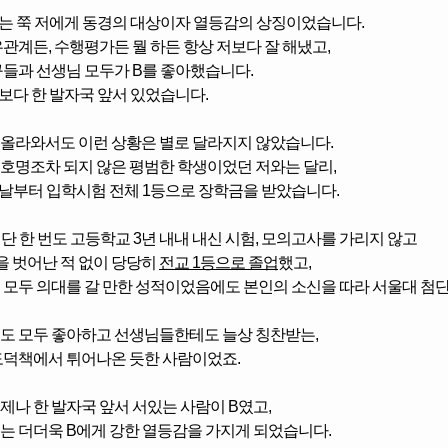
B는 쭉 저에게
동경의 대상이자 열등감의 상징이었습니다.
우관계든, 수행평가든 뭘 하든
항상 저보다 잘 해냈고,
구들과 선생님 모두가 B를 좋아했습니다.
저보다 한 발자국 앞서 있었습니다.
올라와서도 이런 상황은 별로 달라지지 않았습니다.
호명조차 되지 않은 평범한 학생이었던 저와는 달리,
첫날부터 입학시험 전체 1등으로 장학금을 받았습니다.
 단 한 번도 고등학교 3년 내내 내신 시험, 모의고사를 가리지 않고
을 벗어난 적 없이
당당히
전교 1등으로 졸업
했고,
 모두 의대를 갈 만한 성적이었음에도 본인의 소신을 따라
서울대 첨단
도 모두 좋아하고 선생님들한테도 늘상 칭찬받는,
도덕책에서 튀어나온 듯한 사람이었죠.
제나 한 발자국 앞서 서있는 사람이 B였고,
는 더더욱 B에게 강한 열등감을 가지게 되었습니다.