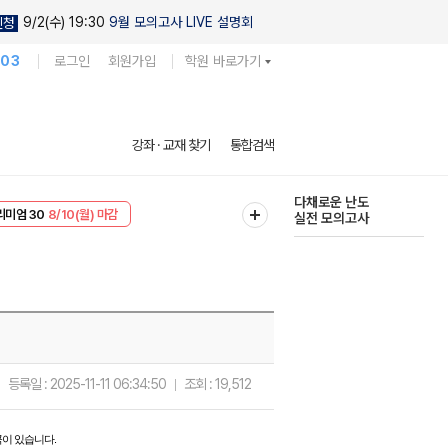
9/2(수) 19:30
9월 모의고사 LIVE 설명회
신청
103
로그인
회원가입
학원 바로가기
현우진의
강좌 · 교재 찾기
통합검색
킬링캠프 시즌1
리미엄 30
8/10(월) 마감
다채로운 난도
EVENT
8/10(월) 마감
실전 모의고사
등록일 :
2025-11-11 06:34:50
조회 :
19,512
이 있습니다.