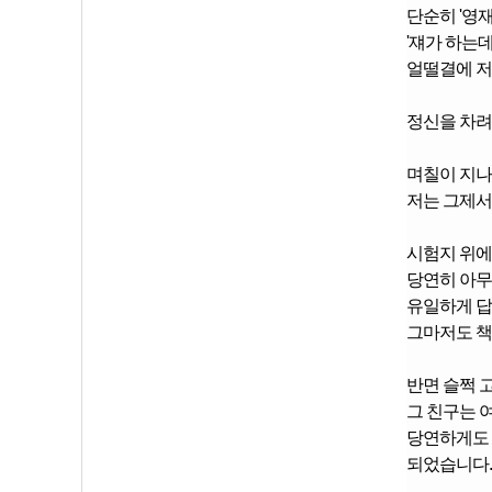
단순히 '영
'쟤가 하는데
얼떨결에 저
정신을 차
며칠이 지나
저는 그제서
시험지 위에
당연히 아무
유일하게 답
그마저도 책
반면 슬쩍 
그 친구는 
당연하게도 
되었습니다.