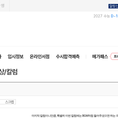
학생
알람
2027 수능
D-
프
사
입시정보
온라인서점
수시합격예측
메가패스
상/칼럼
스크랩
마지막 칼럼이니만큼, 특별히 이번 칼럼에는 BGM처럼 들어주셨으면 하는 곡