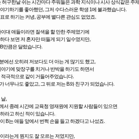
는 허구한날 쉬는 시간마다
주워들은 과학 지식이나 시사 상식같은 주
이야기하기를 좋아했던,
그저 수다스러운 학생 1에 불과했습니다.
표로 하기는 커녕, 공부에 별다른 관심도 없었죠.
나이대 애들이라면 질색을 할 만한 주제였기에
하다 보면 저 혼자만 떠들게 되기 일수였지만,
B만큼은 달랐습니다.
부분에선 오히려 저보다도 더 아는 게 많기도 했고,
이야기에 맞장구를 치거나 반박을 하기도 하면서
 적극적으로 같이 거들어주었습니다.
B가 너무나도 좋았고, 그 뒤로 저는 B와 친구가 되었습니다.
날,
께서 종례 시간에
교육청 영재원에 지원할 사람들이 있으면
하라고 하신 적이 있습니다.
이 B는 애들 앞에서 번쩍 손을 들고 하겠다고 나섰죠.
이라는게 뭔지도 잘 모르는 저였지만,