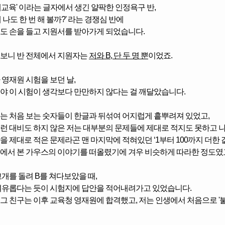
재교육' 이라는 글자에서 생긴 얄팍한 인정욕구 반,
 나도 한 번 해 볼까?' 라는 경쟁심 반에
도 손을 들고 지원서를 받아가게 되었습니다.
려보니
반 전체에서 지원자는
저와 B, 단 두 명 뿐
이었죠.
 영재원 시험을 보던 날,
야 이 시험이 생각보다 만만하지 않다는 걸 깨달았습니다.
는 처음 보는 숫자들이 한글과 뒤섞여 어지럽게 흩뿌려져 있었고,
런 대비도 하지 않은 저는 대부분의 문제들에 제대로 적지도 못하고 
을 제대로 적은 문제라곤
맨 마지막에 적혀있던
‘1부터 100까지 더한
에서 본 가우스의 이야기를 떠올렸기에 겨우 비슷하게 따라한 정도였
고개를 돌려 B를 쳐다보았을 때,
여유롭다는 듯이 시험지에 답안을 적어내려가고 있었습니다.
그 친구는 이후 교육청 영재원에 합격했고,
저는 인생에서 처음으로 '불