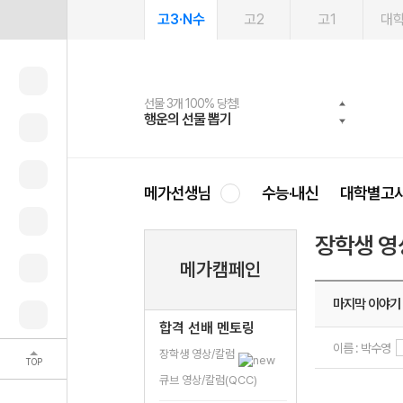
고3·N수
고2
고1
대
선물 3개 100% 당첨!
선물 100% 증정!
여름방학 스터디 캐시백
2027 러셀 단과
스마트러닝앱
메가패스
메가패스 수강생 무료혜택!
사회공헌 캠페인
행운의 선물 뽑기
메가스터디 X 올리브
메가런 썸머스쿨
강사 공개선발
설문 EVENT
3일 무료 체험권
메가클럽 멤버십
희망이룸 메가나눔
영
메가선생님
수능·내신
대학별고
장학생 영
메가캠페인
마지막 이야기
합격 선배 멘토링
이름 : 박수영
장학생 영상/칼럼
TOP
큐브 영상/칼럼(QCC)