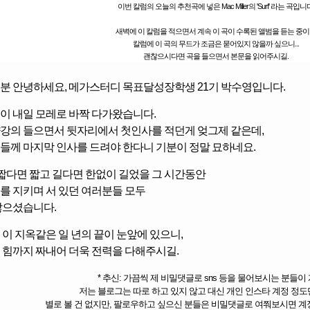
이번 칼럼의 오늘의 추천곡에 넣은 Mac Miller의 'Surf' 라는 곡입니
새벽에 이 칼럼을 적으면서 계속 이 곡이 수록된 앨범을 듣는 중
칼럼에 이 곡의 무드가 조금은 묻어있지 않을까 싶으니...
괜찮으시다면 곡을
들으면서 본문을 읽어주시길.
분 안녕하세요, 메가스터디 목표달성장학생 21기 박수영입니다.
메가스터디
이 내일 모레로 바짝 다가왔습니다.
강의 들으면서 뒷자리에서 첫인사를 적던게 엊그제 같은데,
들께 마지막 인사를 드려야 한다니 기분이 정말 묘하네요.
, 짧다면 짧고 길다면 한없이 길었을 그 시간동안
를 지키며 서 있던 여러분들 모두
많으셨습니다.
 이 지옥같은 일 년의 끝이 눈앞에 있으니,
힘까지
짜내어
더욱
전력을
다해주시길
.
* 추신: 가끔씩 제 비밀댓글로 sns 등을 물어보시는 분들이
저는 블로그는 따로 하고 있지 않고 대신 개인 인스타 계정 정도
별로 볼 건 없지만, 팔로우하고 싶으신 분들은 비밀댓글로 여쭤보시면 계