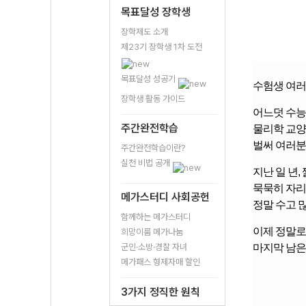
목표달성 장학생
장학제도 소개
제23기 장학생 1차 도전
목표달성 성공기
수험생 여러
장학생 활동 가이드
어느덧 수능
주간완전학습
물리학 교양
벌써 여러분
주간완전학습이란?
실천 비법 공개
지난 일 년
묵묵히 자리
메가스터디 사회공헌
정말 수고 
함께하는 메가스터디
이제 정말로
희망이룸 메가나눔
군인·소방·경찰 자녀
마지막
남은
메가패스 형제자매 할인
3가지 정직한 원칙