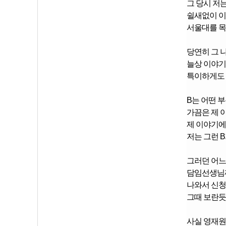
그 당시 저
쉴새없이 
서울대를 목
당연히 그 
늘상 이야기
특이하게도 
B는 어떤 
가끔은 제 
제 이야기에
저는 그런 
그러던 어느 
담임선생님
나와서 신청
그때 보란듯
사실 영재원