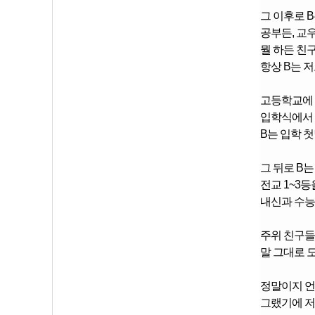
그 이후로 
공
부든, 교
뭘 하든 친
항상 B는 
고등학교에 
입학식에서 
B는 입학 
그 뒤로 B는
전교 1~3등
내신과 수능
주위 친구들
말 그대로 
정말이지 언
그랬기에 저