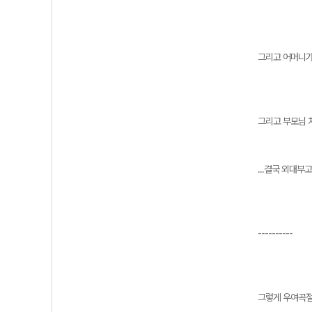
그리고 어머니가
그리고 부모님 차
...결국 외대
----------
그렇게 우여곡절