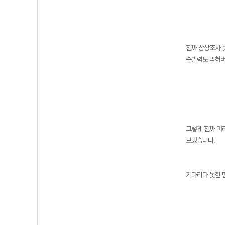
진짜 상상조차 
순발력도 막혀
그렇게 진짜 머
보냈습니다.
기다리다 못한 면