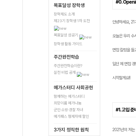
#0. Open
목표달성 장학생
장학제도 소개
제23기 장학생 1차 도전
안녕하세요, 2
목표달성 성공기
오늘은 우리 수시
장학생 활동 가이드
면접 칼럼을 들고
주간완전학습
일단 제 면접 경
주간완전학습이란?
실천 비법 공개
시작할게요!!
메가스터디 사회공헌
함께하는 메가스터디
희망이룸 메가나눔
#1. 고입 준
군인·소방·경찰 자녀
메가패스 형제자매 할인
3가지 정직한 원칙
2021년의 저