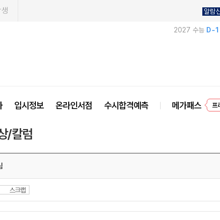
학생
알람
2027 수능
D-
프
사
입시정보
온라인서점
수시합격예측
메가패스
상/칼럼
림
스크랩