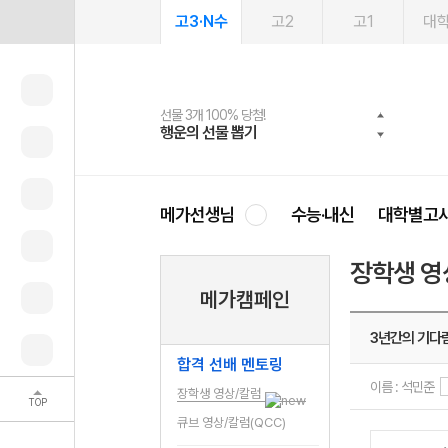
고3·N수
고2
고1
대
선물 3개 100% 당첨!
선물 100% 증정!
여름방학 스터디 캐시백
2027 러셀 단과
스마트러닝앱
메가패스
메가패스 수강생 무료혜택!
사회공헌 캠페인
행운의 선물 뽑기
메가스터디 X 올리브
메가런 썸머스쿨
강사 공개선발
설문 EVENT
3일 무료 체험권
메가클럽 멤버십
희망이룸 메가나눔
영
메가선생님
수능·내신
대학별고
장학생 영
메가캠페인
3년간의 기다
합격 선배 멘토링
이름 : 석민준
장학생 영상/칼럼
TOP
큐브 영상/칼럼(QCC)