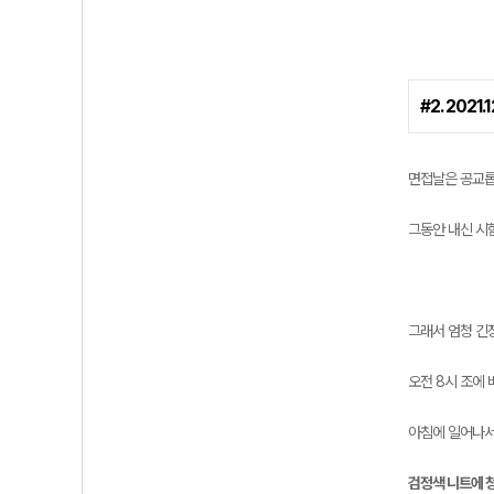
#2. 2021.
면접날은 공교롭
그동안 내신 시험
그래서 엄청 긴
오전 8시 조에 
아침에 일어나서
검정색 니트에 