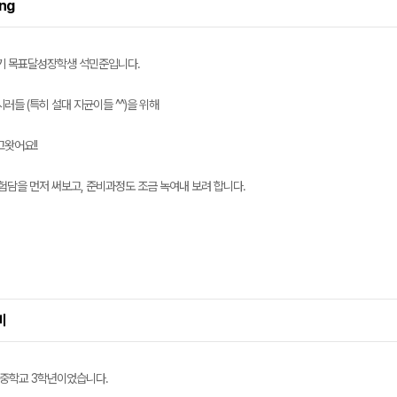
ing
1기 목표달성장학생 석민준입니다.
러들 (특히 설대 지균이들 ^^)을 위해
메가스터디
왓어요!!
험담을 먼저 써보고, 준비과정도 조금 녹여내 보려 합니다.
비
는 중학교 3학년이었습니다.