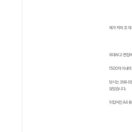
제가 저희 조 마
외대부고 면접에
1500자 이내
당시는 코로나였기
앉았습니다.
뒤집어진 A4 