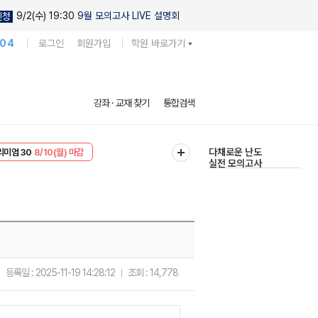
9/2(수) 19:30
9월 모의고사 LIVE 설명회
신청
104
로그인
회원가입
학원 바로가기
현우진의
강좌 · 교재 찾기
통합검색
킬링캠프 시즌1
리미엄 30
8/10(월) 마감
다채로운 난도
EVENT
8/10(월) 마감
실전 모의고사
등록일 :
2025-11-19 14:28:12
조회 :
14,778