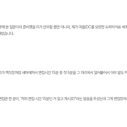
못해 본 질문이라 준비했을 리가 만무할 뿐만 아니라, 제가 마블/DC를 모방한 슈퍼히어로 세
버렸습니다.
리가 백짓장처럼 새하얘져서 면접시간 15분 중 첫 5분을 그 자리에서 얼어붙어서 아무 말도 
접관 한 분이, '저희 면접 시간 15분인 거 알고 계시죠?'라는 말씀을 주셨는데 그게 면접장에