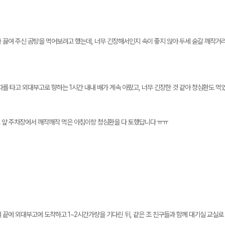
 끓여 주신 곰탕을 먹어보려고 했는데, 너무 긴장해서인지 속이 좋지 않아 두세 숟갈 깨작거
를 타고 외대부고로 향하는 1시간 내내 배가 계속 아팠고, 너무 긴장한 것 같아 청심환도 먹었
부고 앞 주차장에서 깨작깨작 먹은 아침이랑 청심환을 다 토했답니다 ㅠㅠ
 끝에 외대부고에 도착하고 1~2시간가량을 기다린 뒤, 같은 조 친구들과 함께 대기실 교실로