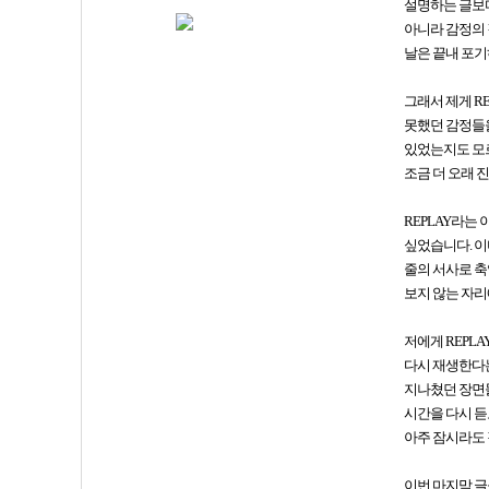
설명하는 글보다
아니라 감정의 
날은 끝내 포기
그래서 제게 R
못했던 감정들을
있었는지도 모르
조금 더 오래 
REPLAY라는
싶었습니다. 이
줄의 서사로 축
보지 않는 자리
저에게 REPL
다시 재생한다는
지나쳤던 장면들
시간을 다시 듣
아주 잠시라도 
이번 마지막 글