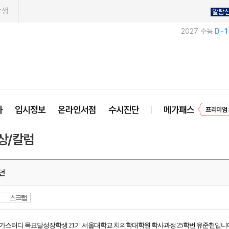
학생
알람
2027 수능
D-
프리미엄 
사
입시정보
온라인서점
수시진단
메가패스
EVEN
상/칼럼
던
스크랩
가스터디 목표달성장학생 21기 서울대학교 치의학대학원 학사과정 25학번 유준헌입니