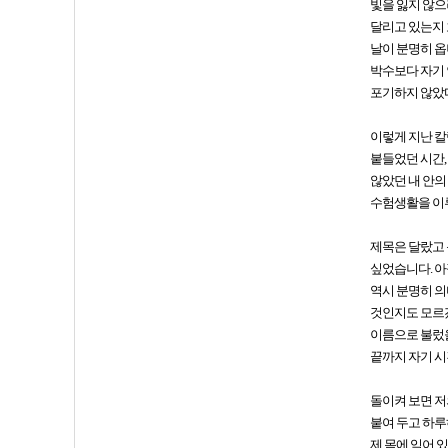
빛을 잃지 않으
달리고 있는지 
날이 분명히 옵
박수보다 자기 
포기하지 않았
이렇게 지난 칼
붙들었던 시간,
않았던 내 안의
수험생활을 이
제목은 달랐고 
싶었습니다. 아
역시 분명히 의
것인지도 모르겠
이름으로 불렀을
끝까지 자기 시
돌이켜 보면 저
붙여 두고 하루
제 몸에 익어 