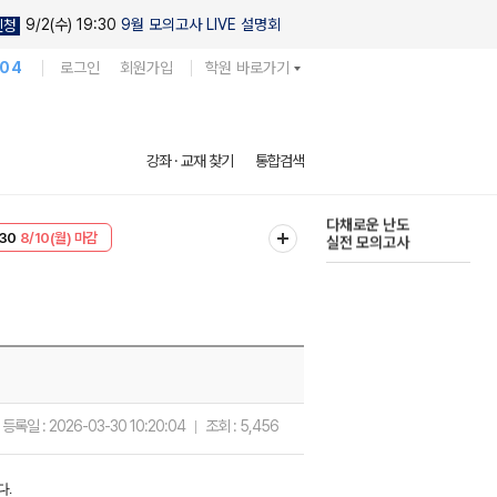
9/2(수) 19:30
9월 모의고사 LIVE 설명회
신청
104
로그인
회원가입
학원 바로가기
현우진의
강좌 · 교재 찾기
통합검색
킬링캠프 시즌1
30
8/10(월) 마감
다채로운 난도
T
8/10(월) 마감
실전 모의고사
등록일 :
2026-03-30 10:20:04
조회 :
5,456
다.