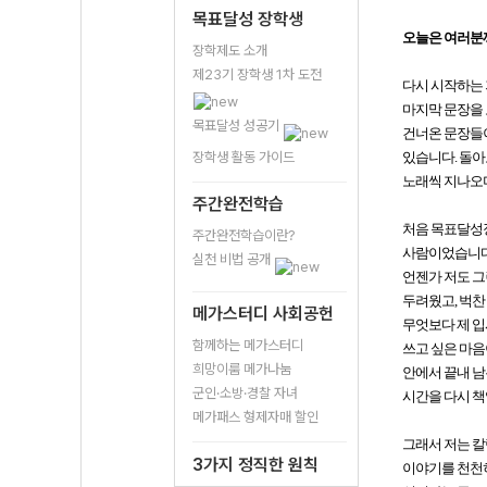
목표달성 장학생
오늘은 여러분께
장학제도 소개
제23기 장학생 1차 도전
다시 시작하는 
마지막 문장을 
목표달성 성공기
건너온 문장들이
장학생 활동 가이드
있습니다. 돌아
노래씩 지나오며
주간완전학습
처음 목표달성장
주간완전학습이란?
사람이었습니다.
실천 비법 공개
언젠가 저도 그
두려웠고, 벅찬
메가스터디 사회공헌
무엇보다 제 입
함께하는 메가스터디
쓰고 싶은 마음
희망이룸 메가나눔
안에서 끝내 남
군인·소방·경찰 자녀
시간을 다시 책
메가패스 형제자매 할인
그래서 저는 칼
3가지 정직한 원칙
이야기를 천천히