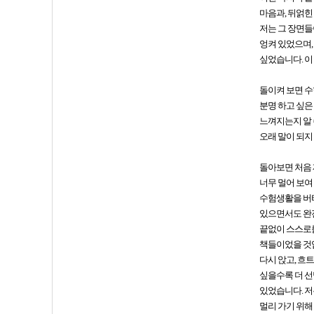
마음과, 뒤얽힌
저는 그 장면들
엉켜 있었으며,
싶었습니다. 이
돌이켜 보면 수
분명 하고 싶은
느껴지는지 알 
오래 말이 되지
돌아보면 처음 
너무 멀어 보여
수험생활을 버티
있으면서도 완전
끝없이 스스로를
책들이었을 것입
다시 앉고, 흐
싶을수록 더 선
있었습니다. 저
멀리 가기 위해