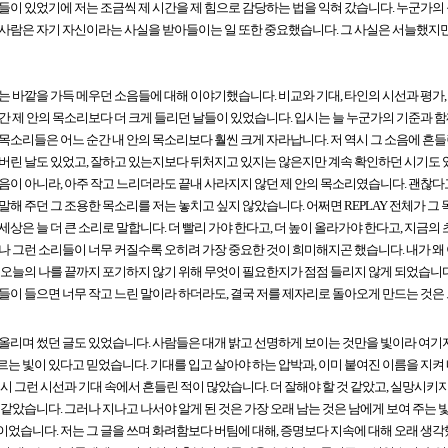
들이 있었기에 저는 조금씩 제 시간을 제 힘으로 감당하는 법을 익혀 갔습니다. 누군가의 
사람은 자기 자신이라는 사실을 받아들이는 일 또한 중요했습니다. 그 사실은 서늘했지만
는 바깥을 가득 메우던 소음들에 대해 이야기했습니다. 비교와 기대, 타인의 시선과 평가
간 제 안의 목소리보다 더 크게 들리던 날들이 있었습니다. 입시는 늘 누군가의 기준과 함께 
목소리들은 어느 순간 내 안의 목소리보다 훨씬 크게 자라납니다. 저 역시 그 소음에 흔들
버린 날도 있었고, 잘하고 있는지보다 뒤처지고 있지는 않은지만 계속 확인하던 시기도 
음이 아니라, 아주 작고 느리더라도 끝내 사라지지 않던 제 안의 목소리였습니다. 괜찮다
말해 주던 그 조용한 목소리를 저는 놓치고 싶지 않았습니다. 어쩌면 REPLAY 전체가 
세상은 늘 더 큰 소리로 말합니다. 더 빨리 가야 한다고, 더 높이 올라가야 한다고, 지
나 그런 소리들이 너무 커질수록 오히려 가장 중요한 것이 희미해지곤 했습니다. 내가 왜 
 오늘의 나를 끝까지 포기하지 않기 위해 무엇이 필요한지가 점점 들리지 않게 되었습니
들이 들으면 너무 작고 느린 말이라 하더라도, 결국 저를 제자리로 돌아오게 만드는 것은
올리며 썼던 글도 있었습니다. 사람들은 대개 밝고 선명하게 보이는 것만을 빛이라 여기지
는 빛이 있다고 믿었습니다. 기대를 입고 살아야 하는 압박과, 이미 붙여진 이름을 지켜
역시 그런 시선과 기대 속에서 흔들린 적이 많았습니다. 더 잘해야 할 것 같았고, 실망시키지
 같았습니다. 그러나 지나고 나서야 알게 된 것은 가장 오래 남는 것은 남에게 보여 주는 
었습니다. 저는 그 글을 쓰며 화려함보다 버팀에 대해, 증명보다 지속에 대해 오래 생각