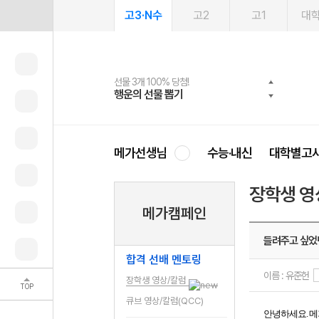
고3·N수
고2
고1
대
선물 3개 100% 당첨!
선물 100% 증정!
여름방학 스터디 캐시백
2027 러셀 단과
스마트러닝앱
메가패스
메가패스 수강생 무료혜택!
사회공헌 캠페인
행운의 선물 뽑기
메가스터디 X 올리브
메가런 썸머스쿨
강사 공개선발
설문 EVENT
3일 무료 체험권
메가클럽 멤버십
희망이룸 메가나눔
영
메가선생님
수능·내신
대학별고
장학생 영
메가캠페인
들려주고 싶었
합격 선배 멘토링
이름 : 유준헌
장학생 영상/칼럼
TOP
큐브 영상/칼럼(QCC)
안녕하세요. 메