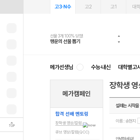
고3·N수
고2
고1
대
선물 3개 100% 당첨!
선물 100% 증정!
여름방학 스터디 캐시백
2027 러셀 단과
스마트러닝앱
메가패스
메가패스 수강생 무료혜택!
사회공헌 캠페인
행운의 선물 뽑기
메가스터디 X 올리브
메가런 썸머스쿨
강사 공개선발
설문 EVENT
3일 무료 체험권
메가클럽 멤버십
희망이룸 메가나눔
영
메가선생님
수능·내신
대학별고
장학생 영
메가캠페인
설레는 시작을
합격 선배 멘토링
이름 : 송현지
장학생 영상/칼럼
TOP
큐브 영상/칼럼(QCC)
안녕하세요!