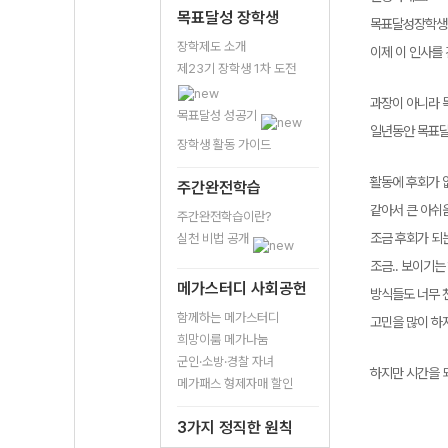
목표달성 장학생
목표달성장학생 
장학제도 소개
이제 이 인사를 
제23기 장학생 1차 도전
과장이 아니라 
목표달성 성공기
일년동안 목표달
장학생 활동 가이드
활동에 후회가 없
주간완전학습
같아서 큰 아쉬
주간완전학습이란?
조금 후회가 되
실천 비법 공개
조금.. 보이기
메가스터디 사회공헌
방식들도 너무 
함께하는 메가스터디
고민을 많이 하
희망이룸 메가나눔
군인·소방·경찰 자녀
하지만 시간을 
메가패스 형제자매 할인
3가지 정직한 원칙