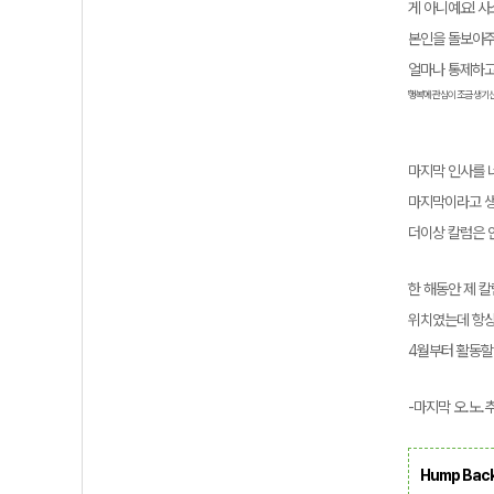
게 아니예요! 
본인을 돌보아주
얼마나 통제하고
'행복'에 관심이 조금 생기신
마지막 인사를 
마지막이라고 생
더이상 칼럼은 
한 해동안 제 칼
위치였는데 항상 
4월부터 활동할
-마지막 오.노.추
Hump Bac