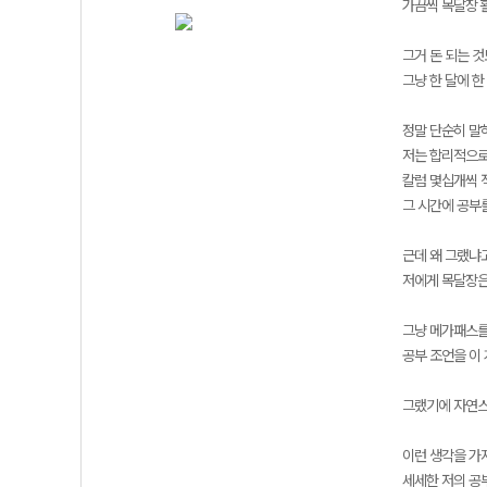
가끔씩 목달장 
그거 돈 되는 것
그냥 한 달에 한
정말 단순히 말하
저는 합리적으로
칼럼 몇십개씩 
그 시간에 공부
근데 왜 그랬냐
저에게 목달장은
그냥 메가패스를
공부 조언을 이
그랬기에 자연스
이런 생각을 가지
세세한 저의 공