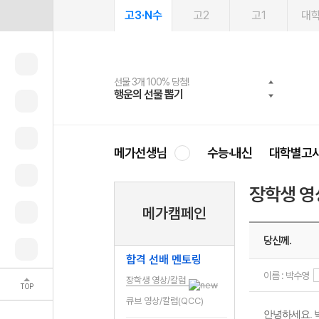
고3·N수
고2
고1
대
선물 3개 100% 당첨!
선물 100% 증정!
2027 러셀 단과
스마트러닝앱
메가패스
메가패스 수강생 무료혜택!
사회공헌 캠페인
행운의 선물 뽑기
메가스터디 X 올리브
강사 공개선발
설문 EVENT
3일 무료 체험권
메가클럽 멤버십
희망이룸 메가나눔
영
메가선생님
수능·내신
대학별고
장학생 영
메가캠페인
당신께.
합격 선배 멘토링
이름 : 박수영
장학생 영상/칼럼
TOP
큐브 영상/칼럼(QCC)
안녕하세요. 