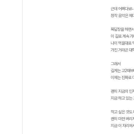
근데 어쩌다보니
정작 음악은 제
목달장을 하면서
이 길로 계속 가
나이 먹을대로 먹
가진 거라곤 대
그래서
길게는 고2때부
이제는 진짜로 
괜히 지금의 인
지금 하고 있는
적고 싶은 것도 
괜히 미련 버리
지금 이 자리에