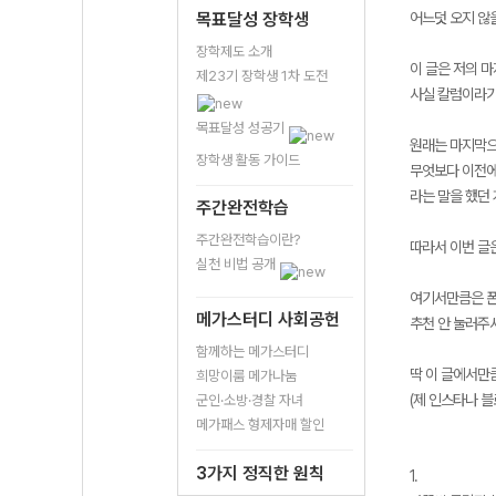
목표달성 장학생
어느덧 오지 않
장학제도 소개
이 글은 저의 
제23기 장학생 1차 도전
사실 칼럼이라기보
목표달성 성공기
원래는 마지막으
장학생 활동 가이드
무엇보다 이전에
라는 말을 했던
주간완전학습
주간완전학습이란?
따라서 이번 글
실천 비법 공개
여기서만큼은 폰
메가스터디 사회공헌
추천 안 눌러주
함께하는 메가스터디
딱 이 글에서만
희망이룸 메가나눔
(제 인스타나 블
군인·소방·경찰 자녀
메가패스 형제자매 할인
3가지 정직한 원칙
1.