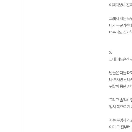
어쩌다보니 진짜
그래서 저는 목
내가 누군가한테
너무나도 신기하
2.
근데 어느순간부터
남들은 다들 대
나 혼자만 신나
뭐랄까 몸만 커
그리고 솔직히 
입시 쪽으로 계속
저는 분명히 진
이미 그 전부터