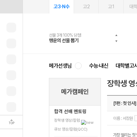
고3·N수
고2
고1
대
선물 3개 100% 당첨!
선물 100% 증정!
여름방학 스터디 캐시백
2027 러셀 단과
스마트러닝앱
메가패스
메가패스 수강생 무료혜택!
사회공헌 캠페인
행운의 선물 뽑기
메가스터디 X 올리브
메가런 썸머스쿨
강사 공개선발
설문 EVENT
3일 무료 체험권
메가클럽 멤버십
희망이룸 메가나눔
영
메가선생님
수능·내신
대학별고
장학생 영
메가캠페인
[1편 : 첫 인사]
합격 선배 멘토링
이름 : 서장원
장학생 영상/칼럼
TOP
큐브 영상/칼럼(QCC)
가장 떨리는 첫