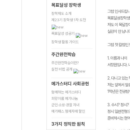
목표달성 장학생
그럼 인사드립니
장학제도 소개
목표달성장학생으
제23기 장학생 1차 도전
저도 이 목달장
실감이 안 납니다
목표달성 성공기
장학생 활동 가이드
그럼 첫 칼럼인
주간완전학습
1. 이름과 나이
주간완전학습이란?
서장원입니다. 나
실천 비법 공개
2. 다니고 있는 
메가스터디 사회공헌
저는 앞에서 말
1학년은 전공탐
함께하는 메가스터디
희망이룸 메가나눔
3. 수시? 정시?
군인·소방·경찰 자녀
메가패스 형제자매 할인
정시 일반전형으
준비하시는 현역
3가지 정직한 원칙