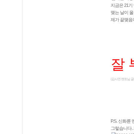
지금은 21기
맺는 날이 올
제가 끝맺음이
잘 
(김시연 멘토님 
P.S. 신화
그렇습니다.