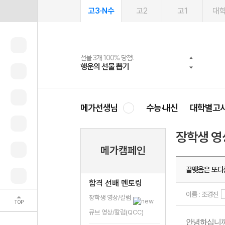
고3·N수
고2
고1
대
선물 3개 100% 당첨!
선물 100% 증정!
여름방학 스터디 캐시백
2027 러셀 단과
스마트러닝앱
메가패스
메가패스 수강생 무료혜택!
사회공헌 캠페인
행운의 선물 뽑기
메가스터디 X 올리브
메가런 썸머스쿨
강사 공개선발
설문 EVENT
3일 무료 체험권
메가클럽 멤버십
희망이룸 메가나눔
영
메가선생님
수능·내신
대학별고
장학생 영
메가캠페인
끝맺음은 또다
합격 선배 멘토링
이름 : 조경진
장학생 영상/칼럼
TOP
큐브 영상/칼럼(QCC)
안녕하십니까