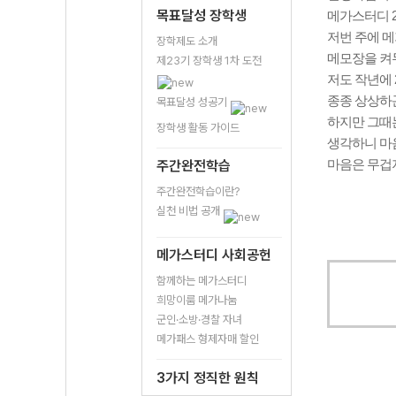
목표달성 장학생
메가스터디 
저번 주에 
장학제도 소개
메모장을 켜두
제23기 장학생 1차 도전
저도 작년에 
종종 상상하
목표달성 성공기
하지만 그때는
장학생 활동 가이드
생각하니 마음
주간완전학습
마음은 무겁
주간완전학습이란?
실천 비법 공개
메가스터디 사회공헌
함께하는 메가스터디
희망이룸 메가나눔
군인·소방·경찰 자녀
메가패스 형제자매 할인
3가지 정직한 원칙