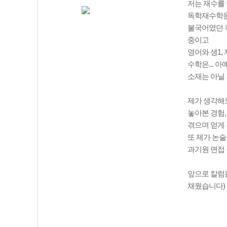
저는 재수를 
독학재수학원
불국어였던 작
중이고
영어와 생1,
수학은... 
소재는 아닐 
제가 생각해도
놓아본 경험,
겪으며 얻게
또 제가 논
과기원 면접
앞으로 칼럼을
채웠습니다)