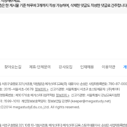
로 작성해주세요.
함)은 한 게시물 기준 하루에 3개까지 작성 가능하며, 삭제한 댓글도 작성한 댓글로 간주합니다
찾아오는길
제휴·단체문의
강사모집
인재채용
이용약관
개
울 서초구 효령로 321 (서초동, 덕원빌딩) 메가스터디교육(주) 대표이사 : 손성은 사업자등록번호 : 780-87-00
 : 2015-서울서초-0678
정보조회 >
신고기관명 : 서울특별시 서초구 호스팅제공자 : (주)케이티
영등록번호 : 제10176호 메가스터디원격학원
정보조회 >
신고기관명 : 서울특별시 강남교육지원청
 : 1599-1010 개인정보보호책임자 : 정보보안실 김영무
(keeper@megastudy.net)
tⓒ2014 megastudyEdu.co.,Ltd. All rights reserved.
울 서초구 효령로 321, 10층 10-1호(서초동, 메가스터디) 메가스터디교육 스토어 대표이사 : 손성은 사업자등록번호 :