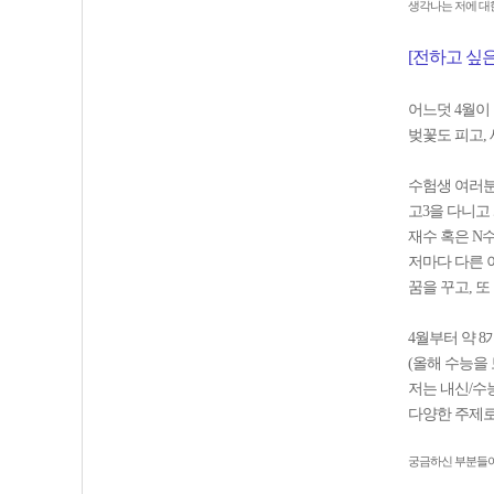
생각나는 저에 대
[전하고 싶은
어느덧 4월이
벚꽃도 피고,
수험생 여러분
고3을 다니고
재수 혹은 N
저마다 다른 
꿈을 꾸고, 
4월부터 약 
(올해 수능을
저는 내신/수
다양한 주제로
궁금하신 부분들이