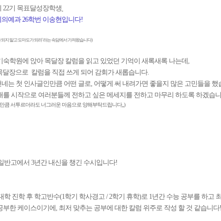
 22기 목표달성장학생
의예과 26학번 이송현입니다!
가 되지 말고 도마도가 되라' 라는 속담에서 가져왔습니다)
기숙학원에 앉아 목달장 칼럼을 읽고 있었던 기억이 새록새록 나는데,
 목달장으로 칼럼을 직접 쓰게 되어 감회가 새롭습니다.
메가스터디
네는 첫 인사글인만큼 어떤 글로, 어떻게 써 내려가면 좋을지 많은 고민들을 했
개를 시작으로 여러분들께 전하고 싶은 메세지를 전하고 마무리 하도록 하겠습니
인만큼 서투르더라도 너그러운 마음으로 양해부탁드립니다,,)
일반고에서 3년간 내신을 챙긴 수시입니다!
대학 진학 후 학고반수(1학기 학사경고 / 2학기 휴학)로 1년간 수능 공부를 하고 
공부한 케이스이기에, 최저 맞추는 공부에 대한 칼럼 위주로 작성 할 것 같습니다!