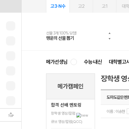
고3·N수
고2
고1
대
선물 3개 100% 당첨!
선물 100% 증정!
여름방학 스터디 캐시백
2027 러셀 단과
스마트러닝앱
메가패스
메가패스 수강생 무료혜택!
사회공헌 캠페인
행운의 선물 뽑기
메가스터디 X 올리브
메가런 썸머스쿨
강사 공개선발
설문 EVENT
3일 무료 체험권
메가클럽 멤버십
희망이룸 메가나눔
영
메가선생님
수능·내신
대학별고
장학생 영
메가캠페인
도마도같은멘
합격 선배 멘토링
이름 : 이송현
장학생 영상/칼럼
TOP
큐브 영상/칼럼(QCC)