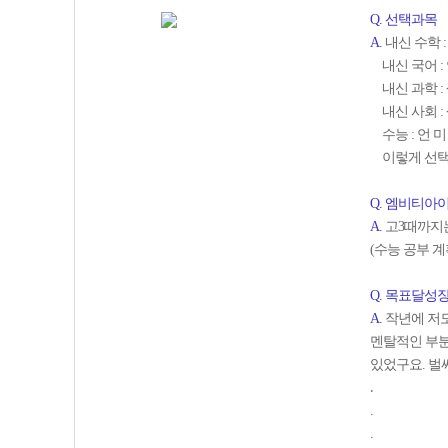
Q. 선택과목
A.
내신 수학 :
내신 국어 :
내신 과학 : 생1
내신 사회 :
수능 : 언 미 
이렇게 선택
Q. 엠비티아
A.
고3때까지는 
(수능 공부 계
Q. 목표달성
A.
작년에 저도
멘탈적인 부분
있었구요. 벌
.
.
.