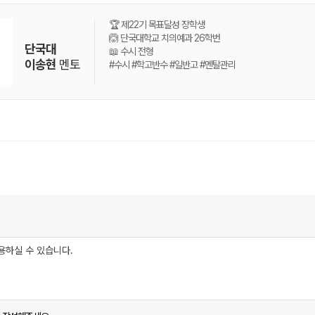
🏆 제22기 목표달성 장학생
🙆 단국대학교 치의예과 26학번
단국대
📖 수시 전형
이송현
멘토
#수시 #학고반수 #일반고 #멘탈관리