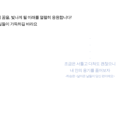
 꿈을, 빛나게 될 미래를 열렬히 응원합니다!
일들이 가득하길 바라요
.
.
.
.
조금은 서툴고 다쳐도 괜찮으니
내 안의 용기를 품어보자
-하승완 <살아온 날들이 당신 편이에요
>