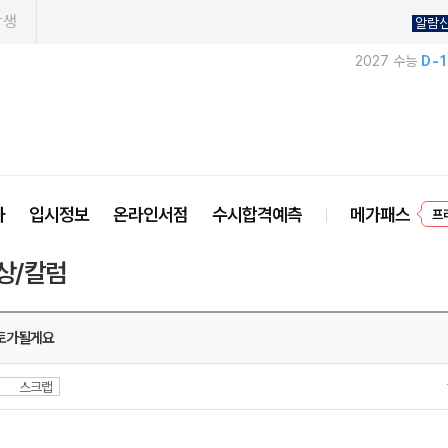
학생
알람
2027 수능
D-
프
사
입시정보
온라인서점
수시합격예측
메가패스
상/칼럼
토가될게요
스크랩