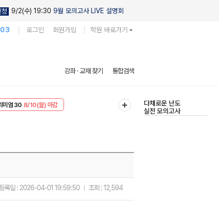
9/2(수) 19:30
9월 모의고사 LIVE 설명회
신청
103
로그인
회원가입
학원 바로가기
현우진의
강좌 · 교재 찾기
통합검색
킬링캠프 시즌1
리미엄 30
8/10(월) 마감
다채로운 난도
EVENT
8/10(월) 마감
실전 모의고사
등록일 :
2026-04-01 19:59:50
조회 :
12,594