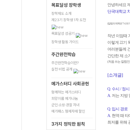
목표달성 장학생
안녕하세요 제
단국대학교 치
장학제도 소개
제23기 장학생 1차 도전
(칼럼의 제목은 ”사과
목표달성 성공기
작년 이맘때 
장학생 활동 가이드
이렇게 22기
여러분들께 건
주간완전학습
간단한 제 소
(처음 쓰는 칼럼
주간완전학습이란?
실천 비법 공개
[소개글]
메가스터디 사회공헌
Q. 수시 / 정시
함께하는 메가스터디
A.
저는 지방 
희망이룸 메가나눔
군인·소방·경찰 자녀
Q. 입시 경로
메가패스 형제자매 할인
A.
현역 때 타
최저를 위해 
3가지 정직한 원칙