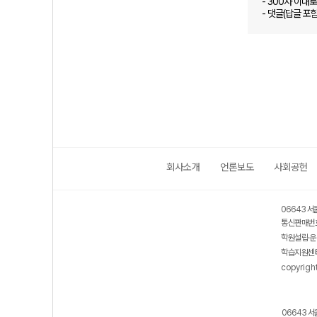
- 300자 이내
- 댓글(답글 포
회사소개
언론보도
사회공헌
06643 서
통신판매번호
학원설립·운
학습지원센터
copyrigh
06643 서