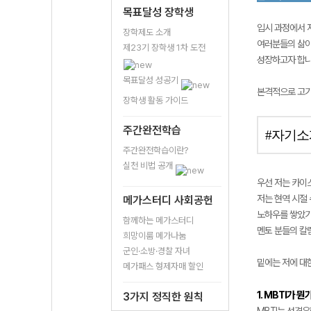
목표달성 장학생
입시 과정에서 저
장학제도 소개
여러분들의 삶이
제23기 장학생 1차 도전
성장하고자 합니
목표달성 성공기
본격적으로 고기
장학생 활동 가이드
주간완전학습
#자기
주간완전학습이란?
실천 비법 공개
우선 저는 카이
저는 현역 시절
메가스터디 사회공헌
노하우를 쌓았기에
함께하는 메가스터디
멘토 분들의 칼
희망이룸 메가나눔
군인·소방·경찰 자녀
밑에는 저에 대한
메가패스 형제자매 할인
1. MBTI가 뭔
3가지 정직한 원칙