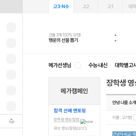
고3·N수
고2
고1
대
선물 3개 100% 당첨!
선물 100% 증정!
여름방학 스터디 캐시백
2027 러셀 단과
스마트러닝앱
메가패스
메가패스 수강생 무료혜택!
사회공헌 캠페인
행운의 선물 뽑기
메가스터디 X 올리브
메가런 썸머스쿨
강사 공개선발
설문 EVENT
3일 무료 체험권
메가클럽 멤버십
희망이룸 메가나눔
영
메가선생님
수능·내신
대학별고
장학생 영
메가캠페인
안녕 나를 소
합격 선배 멘토링
이름 : 고기범
장학생 영상/칼럼
TOP
큐브 영상/칼럼(QCC)
안녕하세요! 