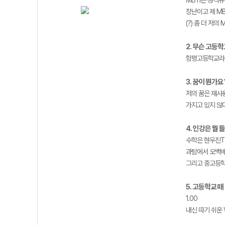
MBTI는 성격
장난이고 제 MB
(?) 좀 더 저
2. 무슨 고등
함평고등학교라는
3. 꿈이 뭔가요
저의 꿈은 재사
가지고 있지 않
4. 인강은 뭘
수학은 현우진T
과탐에서 오백배
그리고 중고등학
5. 고등학교 
1.00
내신 따기 쉬운