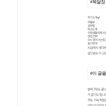
#목달장
자기소개 ✔️
무물보
공부법
학교소개
수험생들에게 쓰는
면접 전략
수시 원서 쓰는법
동기부여
지금까지 생각해
앞으로도 더 고
#이 글
벌써 3모도 끝
거 같기도 합니
저도 기숙 학원
아직 일교차가 좀