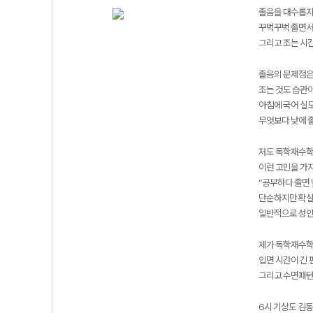
졸음을 대수롭지 
꾸벅꾸벅 졸면서
그리고 조는 시간
졸음의 문제점은
조는 것도 습관이
아침에 국어 실모
무엇보다 낮에 졸
저도 독학재수학
이런 고민을 가지
“공부하다 졸면 
단순하지만 확실한
일반적으로 성인
제가 독학재수학원
입면 시간이 긴 
그리고 수면패턴을
6시 기상도 김동