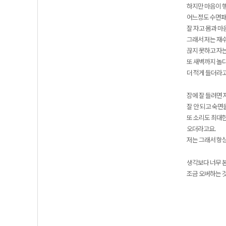
하지만 마음이 
어느정도 수면패
잘 자고 몸과 마
그래서 저는 재수
끊지 못하고 자는
또 새벽까지 놀
더 적게 들더라고
잠에 잘 들려면 
잘 안 되고 숙면
또 소리도 최대한
오더라고요.
저는 그래서 항상
생각보다 너무 본
조금 오버하는 것