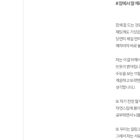
# 잠에서 잘 
잠에 잘 드는 것
재밌게도 기상은
당연히 제일 먼저
깨자마자 바로 불
저는 이걸 위해서
뜨듯이 밝아집니다
수능을 보는 11
개운하고 또렷한 
생각합니다..!
또 자기 전엔 뭘
자연스럽게 몸이
공부하면서 뇌를
또 우리는 알람 
그래서 저는 서