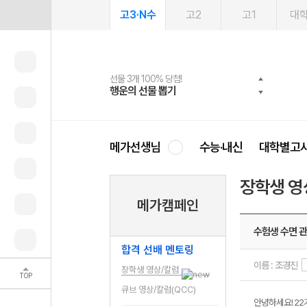
고3·N수
고2
고1
대
선물 3개 100% 당첨!
선물 100% 증정!
여름방학 스터디 캐시백
2027 러셀 단과
스마트러닝앱
메가패스
메가패스 수강생 무료혜택!
사회공헌 캠페인
행운의 선물 뽑기
메가스터디 X 올리브
메가런 썸머스쿨
강사 공개선발
설문 EVENT
3일 무료 체험권
메가클럽 멤버십
희망이룸 메가나눔
영
메가선생님
수능·내신
대학별고
장학생 영
메가캠페인
수험생 수면 
합격 선배 멘토링
이름 : 조경진
장학생 영상/칼럼
TOP
큐브 영상/칼럼(QCC)
안녕하세요! 2