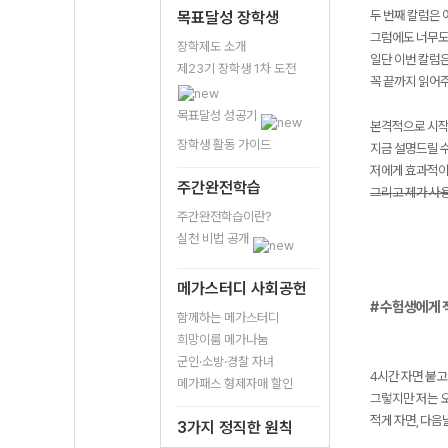
두 번째 칼럼은 
목표달성 장학생
그럼에도 너무도
장학제도 소개
일단 이번 칼럼은
제23기 장학생 1차 도전
꼭 끝까지 읽어주
목표달성 성공기
본격적으로 시작
장학생 활동 가이드
지금 설명드릴 수
저에게 효과적이
주간완전학습
그리고 제가 사용
주간완전학습이란?
실천 비법 공개
메가스터디 사회공헌
# 수험생에게 
함께하는 메가스터디
희망이룸 메가나눔
군인·소방·경찰 자녀
4시간 자면 붙고
메가패스 형제자매 할인
그렇지만 저는 
적게 자면, 다음
3가지 정직한 원칙