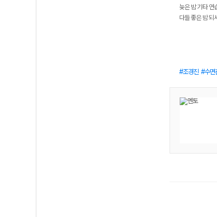
늦은 밤 기타 연
다들 좋은 밤 되
조경진
수면