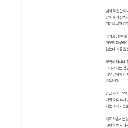
빛의 색 뿐만 아
잠에 들기 전까지
커튼을 달아 외
그리고 당연히!!
아무리 블루라이
눕는다 -> 잠을
당연히 압니다. 
그래서 저는 ‘잠
매우 강력해서 “
만듭니다.
잠글시간은 ‘앞으
매일 오후 10시
저는 추가 기능
저도 처음에는 
고된 하루 끝에 