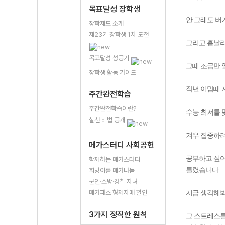
목표달성 장학생
안 그래도 버
장학제도 소개
제23기 장학생 1차 도전
그리고 흩날리
목표달성 성공기
그때 조금만 
장학생 활동 가이드
작년 이맘때 
주간완전학습
주간완전학습이란?
수능 최저를 
실천 비법 공개
겨우 집중하려
메가스터디 사회공헌
공부하고 싶어
함께하는 메가스터디
틀렸습니다.
희망이룸 메가나눔
군인·소방·경찰 자녀
메가패스 형제자매 할인
지금 생각해봐
3가지 정직한 원칙
그 스트레스를