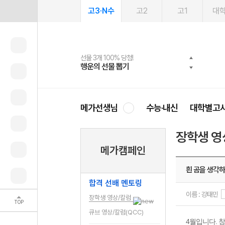
고3·N수
고2
고1
대
선물 3개 100% 당첨!
선물 100% 증정!
여름방학 스터디 캐시백
2027 러셀 단과
스마트러닝앱
메가패스
메가패스 수강생 무료혜택!
사회공헌 캠페인
행운의 선물 뽑기
메가스터디 X 올리브
메가런 썸머스쿨
강사 공개선발
설문 EVENT
3일 무료 체험권
메가클럽 멤버십
희망이룸 메가나눔
영
메가선생님
수능·내신
대학별고
장학생 영
메가캠페인
흰 곰을 생각하
합격 선배 멘토링
이름 : 강태민
장학생 영상/칼럼
TOP
큐브 영상/칼럼(QCC)
4월입니다. 