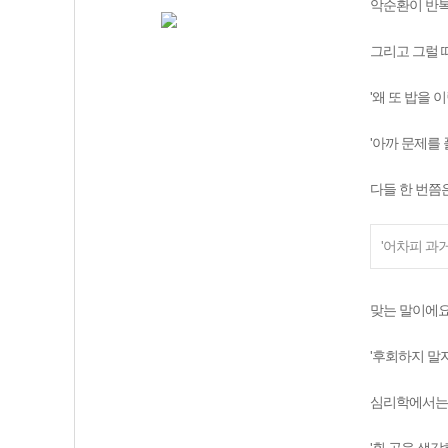
악순환이 반복
그리고 그럴 
'왜 또 밥을 
'아까 문제를 
다들 한 번쯤
'어차피 과거
맞는 말이에요
'후회하지 말
심리학에서는 