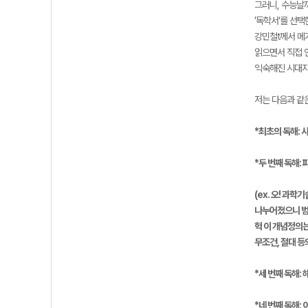
그러니, 수능날까
’독학서‘를 선
강민철t께서 메
읽으면서 직접 
익숙해진 시대지
저는 다음과 같
*최초의 독해: 
*두 번째 독해:
(ex. 오! 과
나누어졌으니 범주
헉 이 개념정의
무조건, 절대 등
*세 번째 독해:
*네 번째 독해: