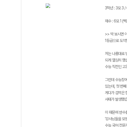
3학년 : 3모 3 / 
재수 : 6모 1 
>> 딱 보시면 
1등급으로 도약
저는 나름대로 
되게 열심히 했습
수능 직전인 고3
그런데 수능장에
있는데, 첫 번째
게다가 겁먹은 
사태가 발생했습니
이 때문에 반수를
’강사님들을 모
수능 국어 전문