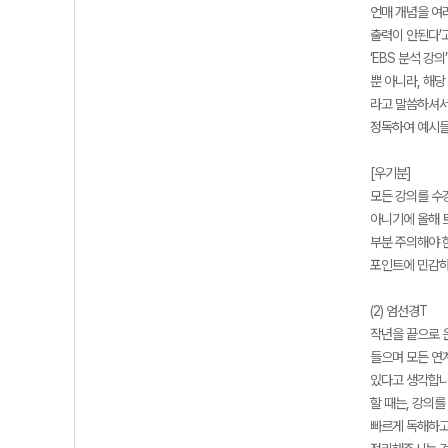
언매 개념을 여
출력이 안된다’
‘EBS 분석 
뿐 아니라, 해당
라고 말씀하셔서,
정독하여 예시들
[우기분]
모든 강의를 수강
아니기에 올해 트
부분 주의해야 한
포인트에 민감하
(2) 엄선경T
작년을 끝으로 
들으며 모든 연
있다고 생각합니다
할 때는, 강의를
빠르게 독해하고