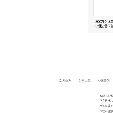
- 300자 이내
- 댓글(답글 포
회사소개
언론보도
사회공헌
06643 서
통신판매번호
학원설립·운
학습지원센터