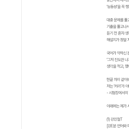
‘능동성’을 꼭 
대충 문제를 풀고
기출을 풀고나서
듣기 전 혼자 
해설지가 정말 
국어가 약하신 분
‘그저 진도만 
생각을 적고, 했
한끝 차이 같아
저는 '커리'가 
- 시험장에서의
아래에는 제가 
(1) 강민철T
[강E분 언어와 