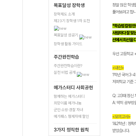
목표달성 장학생
정말 많은 학생들
풀어보려고 합니다
장학제도 소개
제23기 장학생 1차 도전
*학습법 칼럼 
사람마다 잘 맞는
목표달성 성공기
선에서 최선을 다
장학생 활동 가이드
우선 고등학교 
주간완전학습
주간완전학습이란?
<내신>
실천 비법 공개
1학년 국어 3-4
저희학교 기준 
메가스터디 사회공헌
Q: 고3때 정신
함께하는 메가스터디
A: 딱히 공부
희망이룸 메가나눔
군인·소방·경찰 자녀
메가패스 형제자매 할인
<모의고사>
1&2학년 : 정
3가지 정직한 원칙
받았습니다.