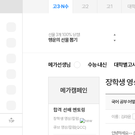
고3·N수
고2
고1
대
선물 3개 100% 당첨!
선물 100% 증정!
여름방학 스터디 캐시백
2027 러셀 단과
스마트러닝앱
메가패스
메가패스 수강생 무료혜택!
사회공헌 캠페인
행운의 선물 뽑기
메가스터디 X 올리브
메가런 썸머스쿨
강사 공개선발
설문 EVENT
3일 무료 체험권
메가클럽 멤버십
희망이룸 메가나눔
영
메가선생님
수능·내신
대학별고
장학생 영
메가캠페인
국어 공부 어떻
합격 선배 멘토링
이름 : 김라윤
장학생 영상/칼럼
TOP
큐브 영상/칼럼(QCC)
안녕하세요~~ 