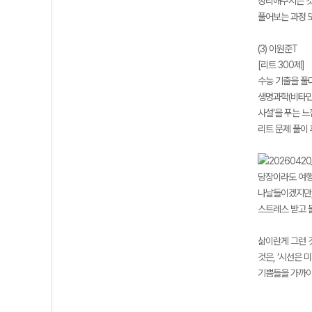
정리해주시는 것이
풀어보는 과정 
(3) 이원준T
[리트 300제]
수능 기출을 풀
생명과학(비타민k
사설’을 푸는 
리트 문제 풀이
당장이라도 여행
나날들이겠지만,
스트레스 받고 
삶이란게 그런 
것은, ‘시선은 
기쁨들을 가까이 하