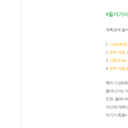
#들어가야
계획표에 들어
1.
기상&취침
2.
공부 내용:
3.
시험 D-day:
4.
공부 내용 
특히 기상&취
줄여나가는 
또한, 플래너
자신에 대해선
쓰기가 힘들다