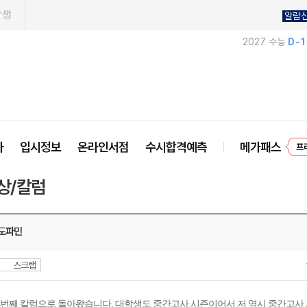
학생
알람
2027 수능
D-
프
사
입시정보
온라인서점
수시합격예측
메가패스
상/칼럼
 도파민
스크랩
4번째 칼럼으로 돌아왔습니다. 대학생도 중간고사 시즌이어서 저 역시 중간고사 