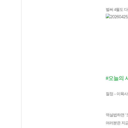
벌써 4월도 
#오늘의 
절정 – 이육사
역설법하면 ‘
여러분은 지금