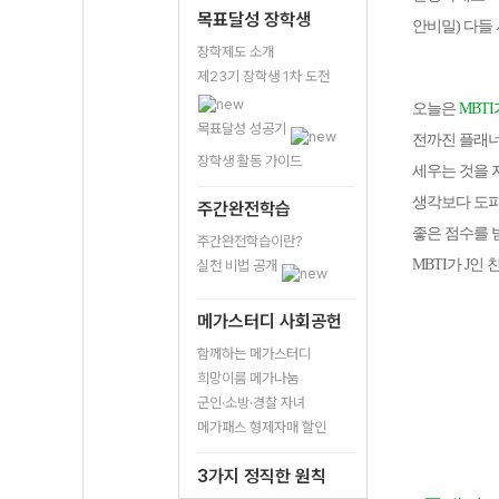
목표달성 장학생
안비밀) 다들
장학제도 소개
제23기 장학생 1차 도전
오늘은
MBT
목표달성 성공기
전까진 플래너
장학생 활동 가이드
세우는 것을 
생각보다 도파
주간완전학습
좋은 점수를 
주간완전학습이란?
MBTI가 J
실천 비법 공개
메가스터디 사회공헌
함께하는 메가스터디
희망이룸 메가나눔
군인·소방·경찰 자녀
메가패스 형제자매 할인
3가지 정직한 원칙