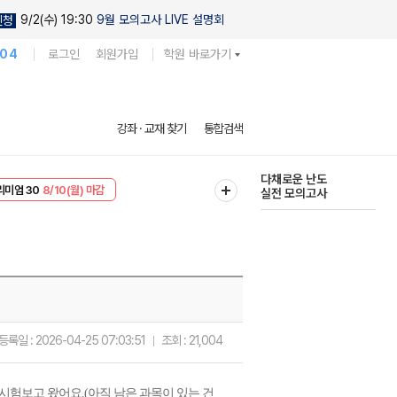
9/2(수) 19:30
9월 모의고사 LIVE 설명회
신청
104
로그인
회원가입
학원 바로가기
현우진의
강좌 · 교재 찾기
통합검색
킬링캠프 시즌1
리미엄 30
8/10(월) 마감
다채로운 난도
EVENT
8/10(월) 마감
실전 모의고사
등록일 :
2026-04-25 07:03:51
조회 :
21,004
시험보고 왔어요.(아직 남은 과목이 있는 건