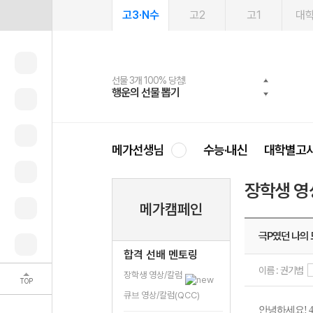
고3·N수
고2
고1
대
선물 3개 100% 당첨!
선물 100% 증정!
여름방학 스터디 캐시백
2027 러셀 단과
스마트러닝앱
메가패스
메가패스 수강생 무료혜택!
사회공헌 캠페인
행운의 선물 뽑기
메가스터디 X 올리브
메가런 썸머스쿨
강사 공개선발
설문 EVENT
3일 무료 체험권
메가클럽 멤버십
희망이룸 메가나눔
영
메가선생님
수능·내신
대학별고
장학생 영
메가캠페인
극P였던 나의
합격 선배 멘토링
이름 : 권기범
장학생 영상/칼럼
TOP
큐브 영상/칼럼(QCC)
안녕하세요! 