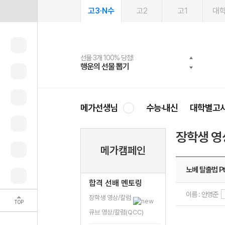
고3·N수
고2
고1
대
선물 3개 100% 당첨!
선물 100% 증정!
여름방학 스터디 캐시백
2027 러셀 단과
스마트러닝앱
메가패스
메가패스 수강생 무료혜택!
사회공헌 캠페인
행운의 선물 뽑기
메가스터디 X 올리브
메가런 썸머스쿨
강사 공개선발
설문 EVENT
3일 무료 체험권
메가클럽 멤버십
희망이룸 메가나눔
영
메가선생님
수능·내신
대학별고
장학생 영
메가캠페인
노베 탈출법 Pt
합격 선배 멘토링
이름 : 안영준
장학생 영상/칼럼
TOP
큐브 영상/칼럼(QCC)