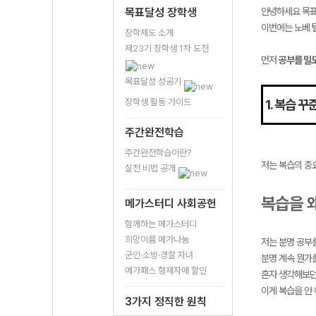
목표달성 장학생
안녕하세요 목표달
이번에는 노베 
장학제도 소개
제23기 장학생 1차 도전
먼저
공부를 밀도
목표달성 성공기
장학생 활동 가이드
1. 복습 꾸
주간완전학습
주간완전학습이란?
저는 복습의 중
실천 비법 공개
복습을 
메가스터디 사회공헌
함께하는 메가스터디
희망이룸 메가나눔
저는 분명 공부
군인·소방·경찰 자녀
분명 계속 뭔가
메가패스 형제자매 할인
혼자 생각해보던
이게 복습을 안
3가지 정직한 원칙