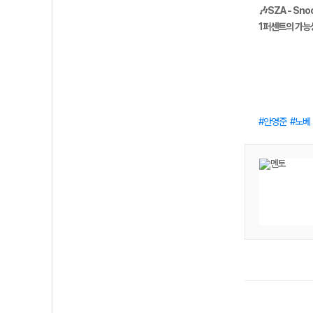
🎶SZA - Sno
1퍼센트의 가능성
안영준
노베