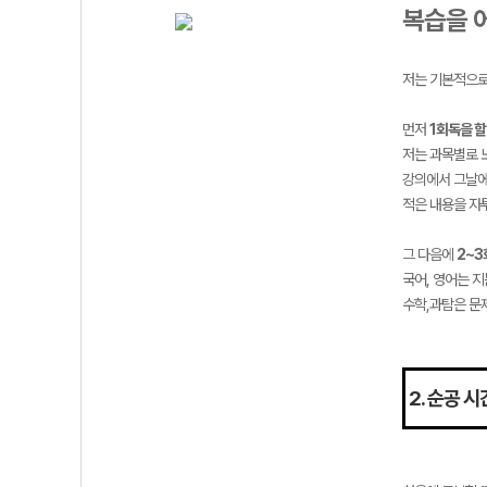
복습을 
저는 기본적으로
먼저
1회독을 할
저는 과목별로 
강의에서 그날에
적은 내용을 자
그 다음에
2~3
국어, 영어는 
수학,과탐은 문
2. 순공 