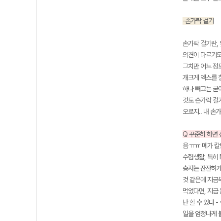
-손가락 걸기
손가락 걸기란,
의견이 다르기도
그치만 어느 정도
개크게 엑스를 칠
하나 빼고는 굳이
것도 손가락 걸
오로지.. 내 손
Q 꾸준히 하면
음 ㅠㅠ 메가 칼
수험생활, 특히 
승자는 잔잔하게
것 같은데 지금부
먹었다면, 지금 
난 할 수 있다 
일을 엄청나게 