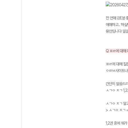
전 언매 강E분 
애매하고.. 하실
용안입니다 낄낄 
Q ㅍㄹ에 대해 
ㅍㄹ에 대해 질
ㅇㄹㅂ사이트나 
간단히 말씀드
ㅅㄱㅇ ㅈㄱ 1,
ㅅㄱㅇ ㅈㄱ 말
> ㅅㄱㅇ ㅈㄱ 
1,2권 중에 뭐가