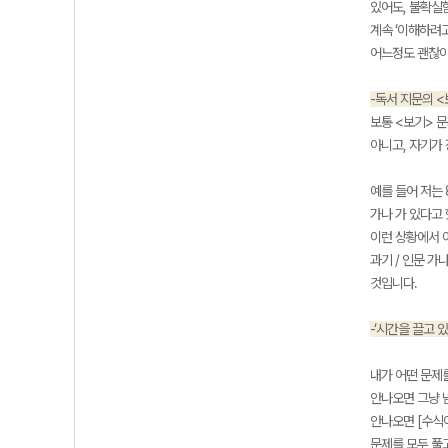
있어도, 불확실
계속 ‘이해하려
어느정도 괜찮아
-독서 지문의 <
보통 <보기> 
아니고, 자기가
예를 들어 저는 8
가나 가 있다고 했
이런 상황에서 이
과기 / 인문 가
것입니다.
-‘시간을 끌고 
내가 어떤 문제를
안나오면 그냥 넘
안나오면 [수식어
문제를 모두 풀고