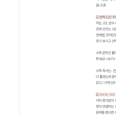
옵니다!!
Q 연계 인강 추
저는 고3, 반수
연계 강의는 사실
연애썰, 전여친썰
방식 보시고 선
수특 문학은 풀어
푸세요! <보기>
수특 독서는.. 
다 풀었는데 문제
읽고 / 이해 
Q ㅁㄷㅌ, ㅁ
아직 평가원의 
찾아 연결하는 
문제를 푼다면 