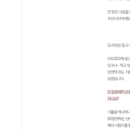
전 항상 사설을 
우선시되어야합니
Q 리트만 듣고
리트300제 말고
있구나~ 하고 
당연하구요, 기
넘겼습니다.
Q 말씀해주신대
되나요?
기출을 하나하나
60분컷하는 선
해서 시험지를 펄