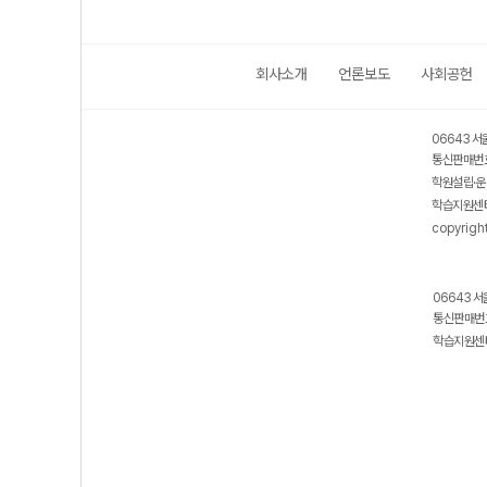
회사소개
언론보도
사회공헌
06643 서
통신판매번호
학원설립·운
학습지원센터
copyrigh
06643 서
통신판매번호
학습지원센터