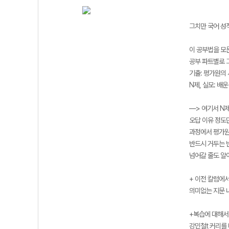
그치만 국어 성
이 공부법을 모든
공부 파트별로 
기출: 평가원의
N제, 실모: 배
—> 여기서 N
오답 이유 정도
과정에서 평가원
반드시 거두는 
넘어갈 줄도 알
+ 이전 칼럼에
의미없는 지문 내
+복습에 대해서도
강민철t 커리를