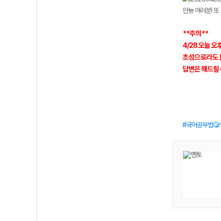
안뇽 여러분! 또
**주의**
4/28 오늘 
초성으로라도 불
답변은 해드릴 
국어공부법Qn