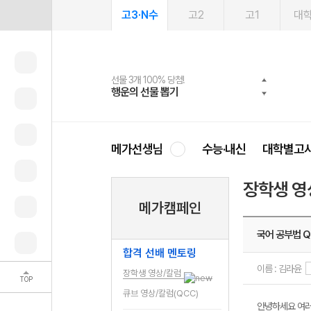
고3·N수
고2
고1
대
선물 3개 100% 당첨!
선물 100% 증정!
여름방학 스터디 캐시백
2027 러셀 단과
스마트러닝앱
메가패스
메가패스 수강생 무료혜택!
사회공헌 캠페인
행운의 선물 뽑기
메가스터디 X 올리브
메가런 썸머스쿨
강사 공개선발
설문 EVENT
3일 무료 체험권
메가클럽 멤버십
희망이룸 메가나눔
영
메가선생님
수능·내신
대학별고
장학생 영
메가캠페인
국어 공부법 Q
합격 선배 멘토링
이름 : 김라윤
장학생 영상/칼럼
TOP
큐브 영상/칼럼(QCC)
안녕하세요 여러분