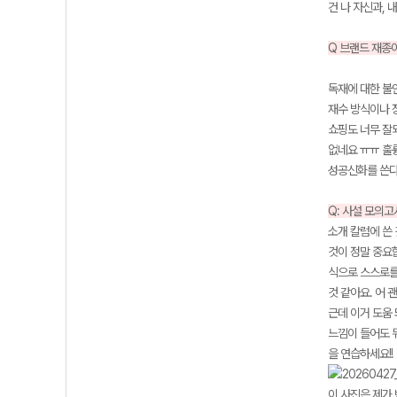
건 나 자신과,
Q 브랜드 재종
독재에 대한 불
재수 방식이나 
쇼핑도 너무 잘
없네요 ㅠㅠ 훌륭
성공신화를 쓴다
Q: 사설 모의고
소개 칼럼에 쓴
것이 정말 중요합
식으로 스스로를
것 같아요. 어
근데 이거 도움
느낌이 들어도 뒤
을 연습하세요!!
이 사진은 제가 