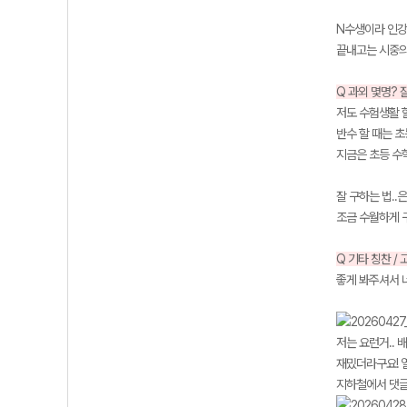
N수생이라 인강
끝내고는 시중의
Q 과외 몇명? 
저도 수험생활 
반수 할 때는 초
지금은 초등 수학
잘 구하는 법.
조금 수월하게 구
Q 기타 칭찬 / 
좋게 봐주셔서 
저는 요런거..
재밌더라구요! 열
지하철에서 댓글