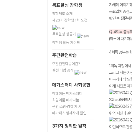
목표달성 장학생
자세히 이야기해주
금요일에 중간고
장학제도 소개
확인 후 질문해
제23기 장학생 1차 도전
Q. 4회독 공
목표달성 성공기
(하루에 다? 처
장학생 활동 가이드
4회독 공부는 
주간완전학습
주간완전학습이란?
1회독 과정에서
실천 비법 공개
그리고 저는 지
아무거나 막 밑
메가스터디 사회공헌
아래 사진은 제
함께하는 메가스터디
2회독 과정에서는
희망이룸 메가나눔
군인·소방·경찰 자녀
메가패스 형제자매 할인
위의 사진과 같
3가지 정직한 원칙
이런식으로 간결