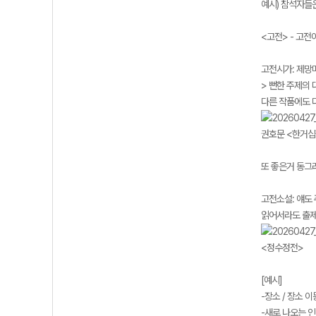
예시) 참석자들은
<고전> - 고전
고전시가: 제망매
> 뻔한 주제의 
다른 작품에도 
권호문 <한거
또 좋은거 동그
고전소설: 얘도 
읽어서라도 출제
<정수정전>
[예시]
-장소 / 장소 
-새로 나오는 