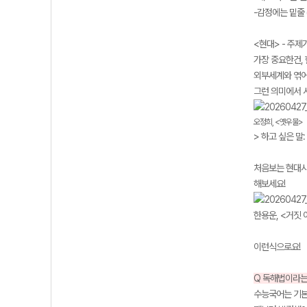
-감정에는 밑줄 
<현대> - 주제
가장 중요한건, 
외부세계와 엮어
그런 의미에서 시
오정희, <옛우물>
> 하고 싶은 말
처음보는 현대시
해보세요!
한용운, <거짓
이런식으로요!
Q 독해법이라는
수능국어는 기본적