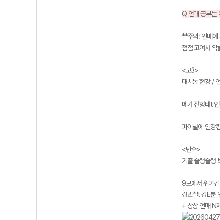
Q 언매 공부는
**주의: 언매에
점점 고여서 악
<고3>
대치동 현강 /
메가 전형태t 
파이널에 인강
<반수>
기출 슬렁슬렁 
9모에서 위기감을
강민철t 강E분
+ 상상 언매 N