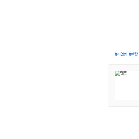
김엘림
멘탈