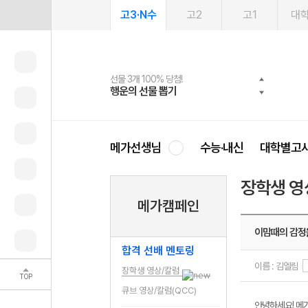
고3·N수
고2
고1
대
선물 3개 100% 당첨!
선물 100% 증정!
여름방학 스터디 캐시백
2027 러셀 단과
스마트러닝앱
메가패스
메가패스 수강생 무료혜택!
사회공헌 캠페인
행운의 선물 뽑기
메가스터디 X 올리브
메가런 썸머스쿨
강사 공개선발
설문 EVENT
3일 무료 체험권
메가클럽 멤버십
희망이룸 메가나눔
영
메가선생님
수능·내신
대학별고
장학생 영
메가캠페인
이맘때의 감정
합격 선배 멘토링
이름 : 김엘림
장학생 영상/칼럼
TOP
큐브 영상/칼럼(QCC)
안녕하세요! 메