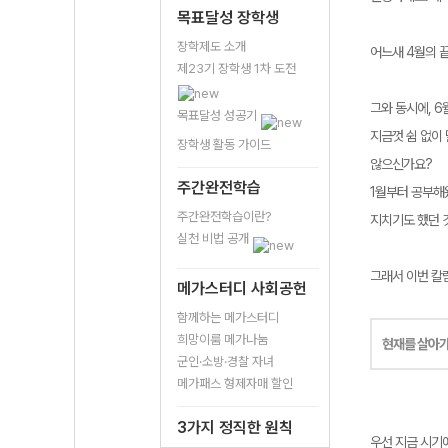
목표달성 장학생
장학제도 소개
어느새 4월의 
제23기 장학생 1차 도전
그와 동시에, 
목표달성 성공기
지금껏 쉼 없이
장학생 활동 가이드
않으신가요?
주간완전학습
1월부터 공부해
주간완전학습이란?
지치기도 했던 
실천 비법 공개
그래서 이번 칼
메가스터디 사회공헌
함께하는 메가스터디
희망이룸 메가나눔
현재를 살아
군인·소방·경찰 자녀
메가패스 형제자매 할인
3가지 정직한 원칙
우선 지금 시기