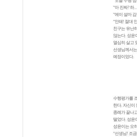
“오늘 수행 점
“아 진짜? 하.
“에이 설마 
“안돼! 절대 안
친구는 유난히
않는다. 성윤
열심히 살고 
선생님께서는 
예정이었다.
수행평가를 조
한다. 자신이
종례가 끝나고
떨었다. 성윤
성윤이는 오히
“선생님! 조