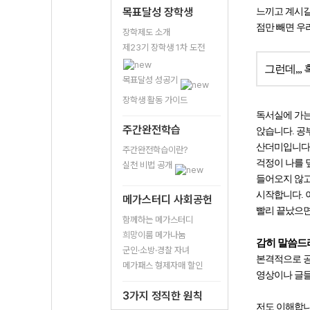
목표달성 장학생
느끼고 계시길
점만 빼면 우
장학제도 소개
제23기 장학생 1차 도전
그런데,,,
목표달성 성공기
장학생 활동 가이드
독서실에 가는
주간완전학습
앉습니다. 공부
산더미입니다.
주간완전학습이란?
걱정이 나를 
실천 비법 공개
들어오지 않고
시작합니다. 
메가스터디 사회공헌
빨리 끝났으면
함께하는 메가스터디
희망이룸 메가나눔
감히 말씀
군인·소방·경찰 자녀
본격적으로 공
메가패스 형제자매 할인
영상이나 글들
3가지 정직한 원칙
저도 이해합니