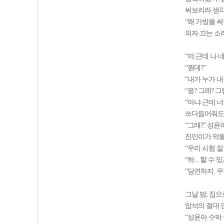
써보리라 생각
“왜 가방을 싸
의자 끄는 소
“야 근데 나 
“뭔데?”
“내가 누가 
“응? 그래? 
“아냐 근데 
쓰다듬어줘도 
“그래?” 성
진민이가 막을
“우리 시험 잘
“하... 할 수 
“당연하지. 우
그날 밤, 집
암석의 절대 연
“성윤아 수박 