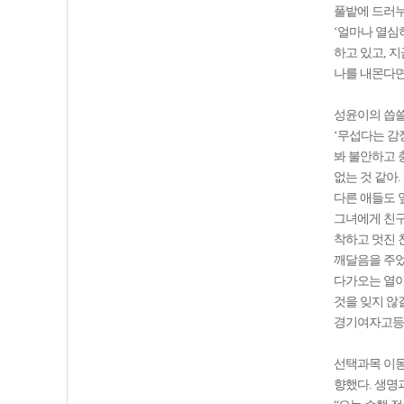
풀밭에 드러누
‘얼마나 열심
하고 있고, 
나를 내몬다면
성윤이의 씁쓸
‘무섭다는 감
봐 불안하고 
없는 것 같아.
다른 애들도 
그녀에게 친구
착하고 멋진 
깨달음을 주었
다가오는 열아
것을 잊지 않
경기여자고등학
선택과목 이동
향했다. 생명