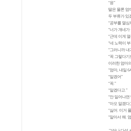
“응”
딸은 물론 엄
두 부류가 있
“공부를 열심
“너가 걔네가
“근데 이게 열
“네 노력이 부
“그러니까 내
“꼭 그렇다기
이러한 엄마의
“엄마, 내일 6
“알겠어”
“꼭.”
“알겠다고.”
“안 일어나면 
“아오 알겠다고
“싫어. 이거 풀
“알아서 해. 엄
그러나 다섯 