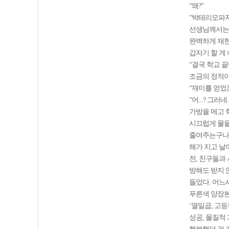
“왜?”
“박테리오파지
선생님께서는 
완벽하게 재현
갑자기 할 게
“결국 학교 끝
조금의 정적이
“재미를 얻었
“어...? 그러네..
가방을 메고 
시끄럽게 물을
줄여주는구나
해가 지고 날
전, 친구들과
방해도 받지 
들었다. 어느
푸른색 양장본
‘열일곱, 고
성공, 물질적