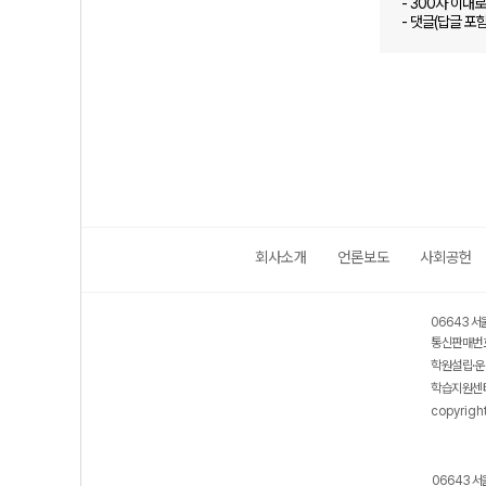
- 300자 이내
- 댓글(답글 포
회사소개
언론보도
사회공헌
06643 서
통신판매번호
학원설립·운
학습지원센터
copyrigh
06643 서