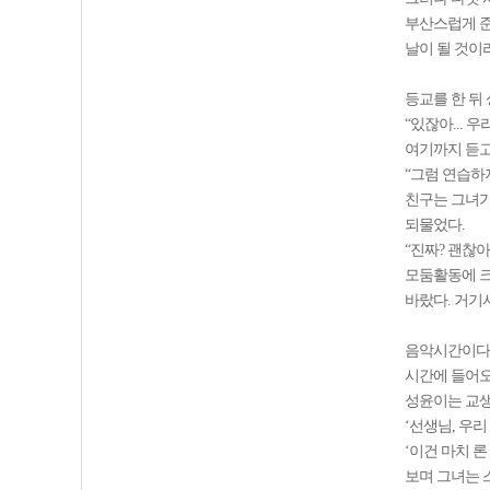
부산스럽게 준
날이 될 것이
등교를 한 뒤
“있잖아... 우
여기까지 듣고
“그럼 연습하지
친구는 그녀가
되물었다.
“진짜? 괜찮아
모둠활동에 크
바랐다. 거기
음악시간이다.
시간에 들어오
성윤이는 교
‘선생님, 우
‘이건 마치 
보며 그녀는 