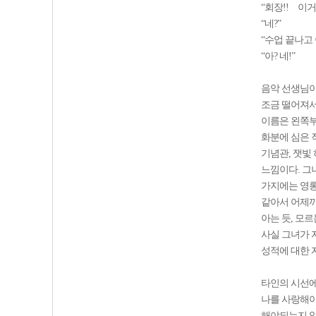
“회장!! 이거
“네?”
“수업 끝나고
“아? 네!”
음악 선생님이
조금 떨어져서
이름은 왼쪽부
화분에 심은 작
기념관, 잿빛
느낌이다. 그
가지에는 영롱
같아서 어제까
아는 듯, 모
사실 그녀가 
성적에 대한 
타인의 시선에
나를 사랑해야
해야되는지 알