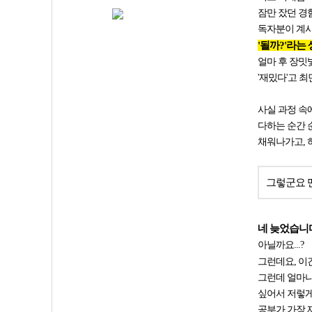
잠만 잤던 경
독자분이 계시
'될까?'라는
얼마 후 장밋
'재밌다'고 
사실 과정 속
다하는 순간 
채워나가고, 
그렇군요 멘
네 늦었습니
아닐까요...?
그런데요, 이
그런데 얼마나
싶어서 저렇게
공부가 가장 