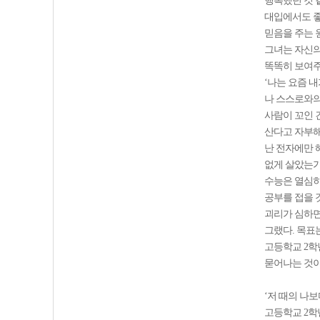
행복했던 것 
대입에서도 좋
믿음을 주는 
그녀는 자신의
똑똑히 보여주
‘나는 요즘 
나 스스로와의
사람이 꼬인 
산다고 자부해
난 전자에만 
없게 살았는가?
수능은 열심히
공부를 접을 
괴리가 심하면
그랬다. 목표
고등학교 2학
묻어나는 것이
‘저 때의 나보
고등학교 2학