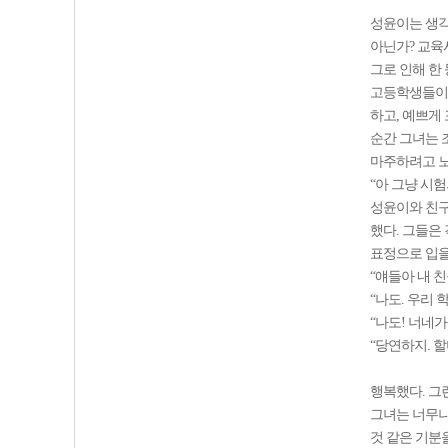
성윤이는 생각
아닌가? 교육
그로 인해 한
고등학생들이 
하고, 예쁘게
순간 그녀는 
마주하려고 
“아 그냥 시험
성윤이와 친구
했다. 그들은
표정으로 입을
“얘들아 내 
“나도. 우리
“나도! 너네
“당연하지. 
행복했다. 그
그녀는 너무나
것 같은 기분