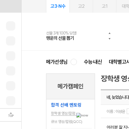
고3·N수
고2
고1
대
선물 3개 100% 당첨!
선물 100% 증정!
2027 러셀 단과
스마트러닝앱
메가패스
메가패스 수강생 무료혜택!
사회공헌 캠페인
행운의 선물 뽑기
메가스터디 X 올리브
강사 공개선발
설문 EVENT
3일 무료 체험권
메가클럽 멤버십
희망이룸 메가나눔
영
메가선생님
수능·내신
대학별고
장학생 영
메가캠페인
네, 늦었습니다
합격 선배 멘토링
이름 : 이성윤
장학생 영상/칼럼
TOP
큐브 영상/칼럼(QCC)
여러분 잘 지