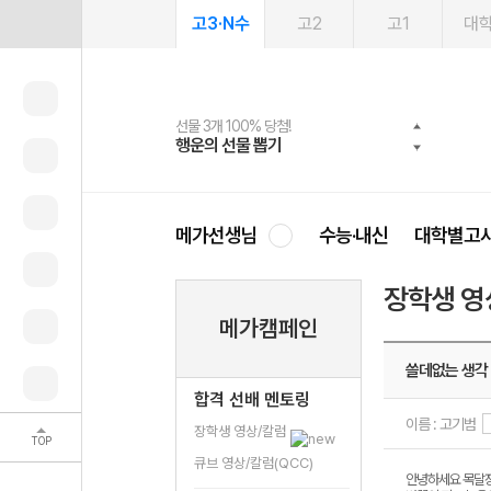
고3·N수
고2
고1
대
선물 3개 100% 당첨!
선물 100% 증정!
여름방학 스터디 캐시백
2027 러셀 단과
스마트러닝앱
메가패스
메가패스 수강생 무료혜택!
사회공헌 캠페인
행운의 선물 뽑기
메가스터디 X 올리브
메가런 썸머스쿨
강사 공개선발
설문 EVENT
3일 무료 체험권
메가클럽 멤버십
희망이룸 메가나눔
영
메가선생님
수능·내신
대학별고
장학생 영
메가캠페인
쓸데없는 생각
합격 선배 멘토링
이름 : 고기범
장학생 영상/칼럼
TOP
큐브 영상/칼럼(QCC)
안녕하세요 목달장