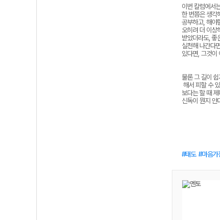
이번 칼럼에서는
한 번쯤은 생각
공부하고, 해야할
오히려 더 이상하
받았더라도, 좋
실천해 나간다면
있다면, 그것이
물론
그
길이
쉽
해서
피할
수
있
보다는
할
때
제
신독이
뭔지
안
태도
마음가