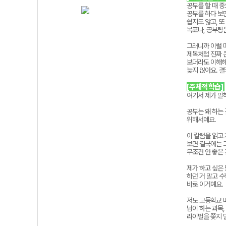
공부를 할 때 중
공부를 하다 보
쉽지도 않고, 
목표나, 공부량은
그러니까 이럴 때
제목처럼 진짜 
보더라도 이해해
늦지 않아요. 
[주체적 학습
]
여기서 제가 말하
공부는 왜 하는
위해서예요.
이 칼럼을 읽고
보면 결국에는 그
무조건 안 좋은
제가 하고 싶은
하던 거 말고 수
바로 이거예요.
저도 고등학교 
남이 하는 과목,
라이벌을 쫓지 