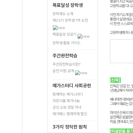
벚꽃이 지고 녹음이
목표달성 장학생
고등학교를 다니고
장학제도 소개
이전
자기소개
칼
좋겠다
싶었어요
!
제23기 장학생 1차 도전
시
한
번
스스로에
고등학생때 저 나
목표달성 성공기
장학생 활동 가이드
주간완전학습
주간완전학습이란?
실천 비법 공개
[신독
]
메가스터디 사회공헌
신독은 ‘삼갈 신’
선생님께서 저에게
함께하는 메가스터디
왜냐하면 대부분의
희망이룸 메가나눔
그래서 때로는 감
군인·소방·경찰 자녀
하지만
신독의
정
메가패스 형제자매 할인
실천해온
분들한
작을
견뎌내고
,
반
3가지 정직한 원칙
[미움받을 용