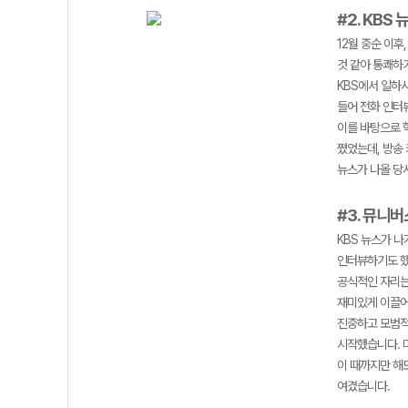
#2. KBS 
12월 중순 이
것 같아 통쾌하
KBS에서 일하
들어 전화 인터
이를 바탕으로 학
쪘었는데, 방송
뉴스가 나올 당
#3. 뮤니
KBS 뉴스가 
인터뷰하기도 했
공식적인 자리는
재미있게 이끌어
진중하고 모범적
시작했습니다. 
이 때까지만 해
여겼습니다.