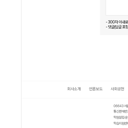
- 300자 이내
- 댓글(답글 포
회사소개
언론보도
사회공헌
06643 서
통신판매번호
학원설립·운
학습지원센터