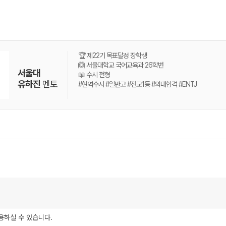
🏆 제22기 목표달성 장학생
🙆 서울대학교 국어교육과 26학번
서울대
📖 수시 전형
유하진
멘토
#현역수시 #일반고 #전교1등 #의대합격 #ENTJ