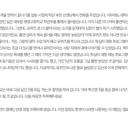
, 겨울 방학이 끝나기를 앞둔 시점에 학년 부장 선생님께서 전화를 주셨습니다. 아무래도 대
관련된 일은 대부분 병점고등학교 학년부를 통해서 들어왔습니다. 이미 다른 미디어에 출연하는 
했습니다. 그런데...유퀴즈 온 더 블럭이라는 소리를 듣자마자 심장이 빨리 뛰기 시작했습니다
 않았거든요. 출연 섭외가 계속 들어올 때도 엄마랑 농담삼아 '이제 유퀴즈 정도 아니면 방송
줄이야... 저는 그렇게 대학 수업 마저 빼고 유퀴즈를 찍으러 갔습니다. 확실히 대형 프로그
즈에서는 조금 더 입시를 벗어나 유하진이라는 사람 자체에 대해 이야기할 수 있었습니다. 특
재석 님이랑 독대를 했던 그 때의 기억은 지금 생각해도 엄청납니다. 확실히 대형 예능 프로그램
 동기들은 모여서 시사회를 열기도 했고, 거진 1년치 조롱을 그날 몰빵 받았던 것 같아요. 
이 모니터링하기도 했습니다. 지금까지도 유퀴즈에 나온 짤로 놀림받고 있는데 이게 언제까지
있는 바로 다음 날인 5월 8일, 저는 또 촬영을 하러 갑니다. 아마 찍으면 5월 중순 쯤에 나
 될 것 같습니다. 다들 마음껏 추측해주세요!
전히 잼얘인 만큼 정말 뒤죽박죽 썼습니다. 이런 칼럼도 환영이시라면 나중에는 더 재밌는 썰