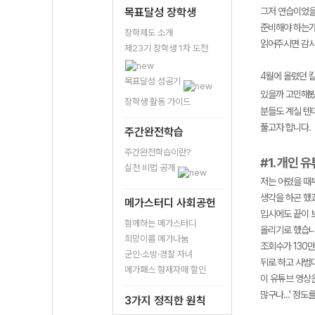
목표달성 장학생
그저 연습이었을
준비해야 하는가
장학제도 소개
읽어주시면 감
제23기 장학생 1차 도전
4월에 올렸던 
목표달성 성공기
있을까 고민해봤을
장학생 활동 가이드
분들도 계실 텐
풀고자 합니다.
주간완전학습
주간완전학습이란?
#1. 개인 
실천 비법 공개
저는 어렸을 때
생각을 하곤 했
메가스터디 사회공헌
입시에도 끝이 
함께하는 메가스터디
올리기로 했습니
희망이룸 메가나눔
조회수가 130
군인·소방·경찰 자녀
뒤로 하고 사범
메가패스 형제자매 할인
이 유튜브 영상은
많구나...' 정
3가지 정직한 원칙