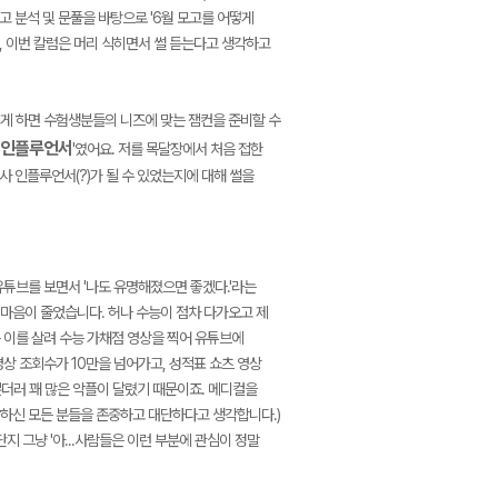
고 분석 및 문풀을 바탕으로 '6월 모고를 어떻게
, 이번 칼럼은 머리 식히면서 썰 듣는다고 생각하고
떻게 하면 수험생분들의 니즈에 맞는 잼컨을 준비할 수
인플루언서
'였어요. 저를 목달장에서 처음 접한
사 인플루언서(?)가 될 수 있었는지에 대해 썰을
튜브를 보면서 '나도 유명해졌으면 좋겠다.'라는
마음이 줄었습니다. 허나 수능이 점차 다가오고 제
 이를 살려 수능 가채점 영상을 찍어 유튜브에
상 조회수가 10만을 넘어가고, 성적표 쇼츠 영상
뿐더러 꽤 많은 악플이 달렸기 때문이죠. 메디컬을
하신 모든 분들을 존중하고 대단하다고 생각합니다.)
지 그냥 '아...사람들은 이런 부분에 관심이 정말