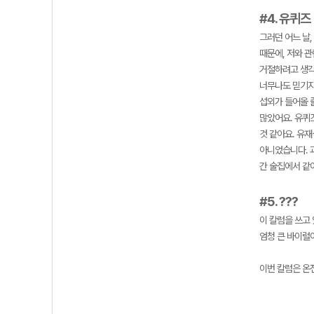
#4. 유퀴즈
그러던 어느 날
때문에, 저와 
거절하려고 생각
너무나도 믿기지
섭외가 들어올 
많았어요. 유퀴
것 같아요. 유
아니었습니다. 과
간 술집에서 같
#5. ???
이 칼럼을 쓰고 
엄청 큰 바이럴이
이번 칼럼은 온