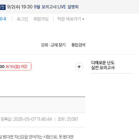
9/2(수) 19:30
9월 모의고사 LIVE 설명회
신청
104
로그인
회원가입
학원 바로가기
현우진의
강좌 · 교재 찾기
통합검색
킬링캠프 시즌1
30
8/10(월) 마감
다채로운 난도
T
8/10(월) 마감
실전 모의고사
등록일 :
2026-05-07 11:46:44
조회 :
21,081
잘 봤다면 자신감을 얻어가는 시험으로, 못 봤다면