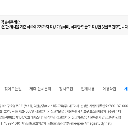
로 작성해주세요.
함)은 한 게시물 기준 하루에 3개까지 작성 가능하며, 삭제한 댓글도 작성한 댓글로 간주합니다
찾아오는길
제휴·단체문의
강사모집
인재채용
이용약관
개
울 서초구 효령로 321 (서초동, 덕원빌딩) 메가스터디교육(주) 대표이사 : 손성은 사업자등록번호 : 780-87-00
 : 2015-서울서초-0678
정보조회 >
신고기관명 : 서울특별시 서초구 호스팅제공자 : (주)케이티
영등록번호 : 제10176호 메가스터디원격학원
정보조회 >
신고기관명 : 서울특별시 강남교육지원청
 : 1599-1010 개인정보보호책임자 : 정보보안실 김영무
(keeper@megastudy.net)