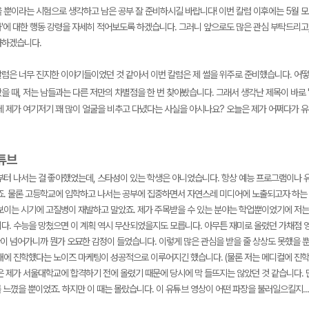
 뿐이라는 시험으로 생각하고 남은 공부 잘 준비하시길 바랍니다! 이번 칼럼 이후에는 5월 모
'에 대한 행동 강령을 자세히 적어보도록 하겠습니다. 그러니 앞으로도 많은 관심 부탁드리고
사하겠습니다.
칼럼은 너무 진지한 이야기들이었던 것 같아서 이번 칼럼은 제 썰을 위주로 준비했습니다. 어
 때, 저는 남들과는 다른 저만의 차별점을 한 번 찾아봤습니다. 그래서 생각난 제목이 바로 '
메가스터디
데 제가 여기저기 꽤 많이 얼굴을 비추고 다녔다는 사실을 아시나요? 오늘은 제가 어쩌다가 유
유튜브
부터 나서는 걸 좋아했었는데, 스타성이 있는 학생은 아니었습니다. 항상 예능 프로그램이나 유
죠. 물론 고등학교에 입학하고 나서는 공부에 집중하면서 자연스레 미디어에 노출되고자 하는 
보이는 시기에 고질병이 재발하고 말았죠. 제가 주목받을 수 있는 분야는 학업뿐이었기에 저는
다. 수능을 망쳤으면 이 계획 역시 무산되었을지도 모릅니다. 아무튼 재미로 올렸던 가채점 영
만이 넘어가니까 뭔가 오묘한 감정이 들었습니다. 이렇게 많은 관심을 받을 줄 상상도 못했을 
대에 진학했다는 노이즈 마케팅이 성공적으로 이루어지긴 했습니다. (물론 저는 메디컬에 진학
 제가 서울대학교에 합격하기 전에 올렸기 때문에 당시에 막 들뜨지는 않았던 것 같습니다. 단
도를 느꼈을 뿐이었죠. 하지만 이 때는 몰랐습니다. 이 유튜브 영상이 어떤 파장을 불러일으킬지...