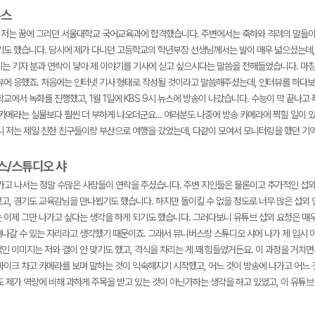
뉴스
후, 저는 꿈에 그리던 서울대학교 국어교육과에 합격했습니다. 주변에서는 축하와 격려의 말들
기도 했습니다. 당시에 제가 다니던 고등학교의 학년부장 선생님께서는 발이 매우 넓으셨는데,
시는 기자 분과 연락이 닿아 제 이야기를 기사에 싣고 싶으시다는 말씀을 전해들었습니다. 마침
뷰에 응했죠. 처음에는 인터넷 기사 형태로 작성될 것이라고 말씀해주셨는데, 인터뷰를 하다보
교에서 녹화를 진행했고, 1월 1일에 KBS 9시 뉴스에 방송이 나갔습니다. 수능이 막 끝나
 카메라는 실물보다 훨씬 더 부하게 나오더군요... 여러분도 나중에 방송 카메라에 찍힐 일이
시 저는 제일 친한 친구들이랑 부산으로 여행을 갔었는데, 다같이 모여서 모니터링을 했던 기
버스/스튜디오 샤
나가고 나서는 정말 수많은 사람들이 연락을 주셨습니다. 주변 지인들은 물론이고 추가적인 섭외
고, 경기도 교육감님을 만나뵙기도 했습니다. 하지만 돌이킬 수 없을 정도로 너무 많은 섭외 
 이제 그만 나가고 싶다는 생각을 하게 되기도 했습니다. 그러다보니 유튜브 섭외 요청은 매우
나갈 수 있는 자리라고 생각했기 때문이죠. 그래서 뮤니버스랑 스튜디오 샤에 나가 제 입시 
인 이미지는 저와 결이 안 맞기도 했고, 격식을 차리는 게 꽤 힘들었거든요. 이 과정을 거치
마이크 차고 카메라를 보며 말하는 것이 익숙해지기 시작했고, 어느 것이 방송에 나가고 어느 
도 제가 역량에 비해 과하게 주목을 받고 있는 것이 아닌가하는 생각을 하고 있었고, 이 유튜