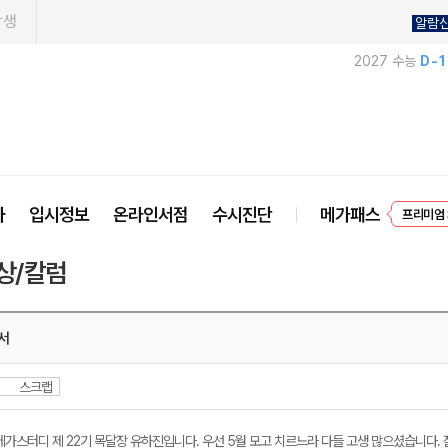
학생
알람
2027 수능
D-
프리미엄 
사
입시정보
온라인서점
수시진단
메가패스
EVEN
상/칼럼
서
스크랩
메가스터디 제 22기 목달장 유하진입니다. 우선 5월 모고 치르느라 다들 고생 많으셨습니다. 