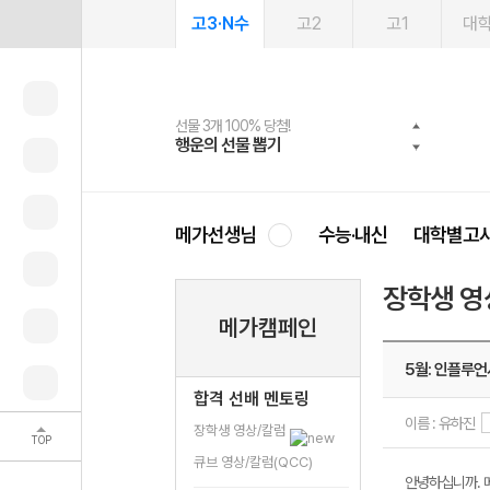
고3·N수
고2
고1
대
선물 3개 100% 당첨!
선물 100% 증정!
여름방학 스터디 캐시백
2027 러셀 단과
스마트러닝앱
메가패스
메가패스 수강생 무료혜택!
사회공헌 캠페인
행운의 선물 뽑기
메가스터디 X 올리브
메가런 썸머스쿨
강사 공개선발
설문 EVENT
3일 무료 체험권
메가클럽 멤버십
희망이룸 메가나눔
영
메가선생님
수능·내신
대학별고
장학생 영
메가캠페인
5월: 인플루언
합격 선배 멘토링
이름 : 유하진
장학생 영상/칼럼
TOP
큐브 영상/칼럼(QCC)
안녕하십니까. 