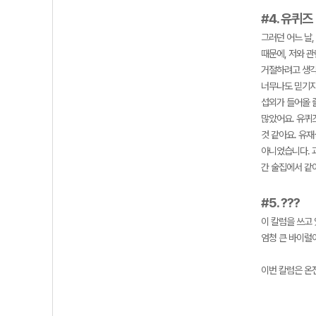
#4. 유퀴즈
그러던 어느 날
때문에, 저와 
거절하려고 생각
너무나도 믿기지
섭외가 들어올 
많았어요. 유퀴
것 같아요. 유
아니었습니다. 과
간 술집에서 같
#5. ???
이 칼럼을 쓰고 
엄청 큰 바이럴이
이번 칼럼은 온