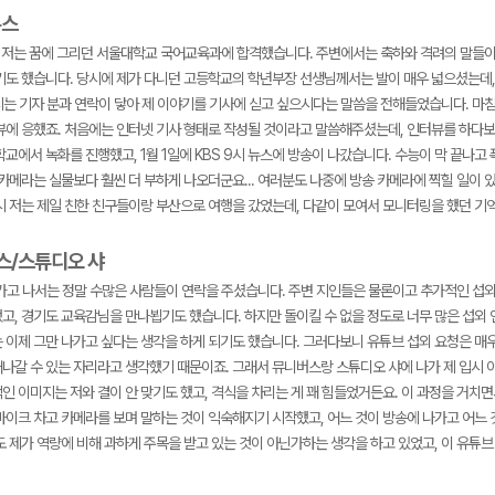
뉴스
후, 저는 꿈에 그리던 서울대학교 국어교육과에 합격했습니다. 주변에서는 축하와 격려의 말들
기도 했습니다. 당시에 제가 다니던 고등학교의 학년부장 선생님께서는 발이 매우 넓으셨는데,
시는 기자 분과 연락이 닿아 제 이야기를 기사에 싣고 싶으시다는 말씀을 전해들었습니다. 마침
뷰에 응했죠. 처음에는 인터넷 기사 형태로 작성될 것이라고 말씀해주셨는데, 인터뷰를 하다보
교에서 녹화를 진행했고, 1월 1일에 KBS 9시 뉴스에 방송이 나갔습니다. 수능이 막 끝나
 카메라는 실물보다 훨씬 더 부하게 나오더군요... 여러분도 나중에 방송 카메라에 찍힐 일이
시 저는 제일 친한 친구들이랑 부산으로 여행을 갔었는데, 다같이 모여서 모니터링을 했던 기
버스/스튜디오 샤
나가고 나서는 정말 수많은 사람들이 연락을 주셨습니다. 주변 지인들은 물론이고 추가적인 섭외
고, 경기도 교육감님을 만나뵙기도 했습니다. 하지만 돌이킬 수 없을 정도로 너무 많은 섭외 
 이제 그만 나가고 싶다는 생각을 하게 되기도 했습니다. 그러다보니 유튜브 섭외 요청은 매우
나갈 수 있는 자리라고 생각했기 때문이죠. 그래서 뮤니버스랑 스튜디오 샤에 나가 제 입시 
인 이미지는 저와 결이 안 맞기도 했고, 격식을 차리는 게 꽤 힘들었거든요. 이 과정을 거치
마이크 차고 카메라를 보며 말하는 것이 익숙해지기 시작했고, 어느 것이 방송에 나가고 어느 
도 제가 역량에 비해 과하게 주목을 받고 있는 것이 아닌가하는 생각을 하고 있었고, 이 유튜