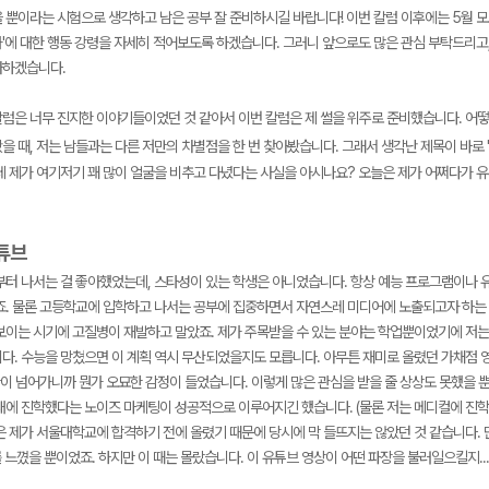
 뿐이라는 시험으로 생각하고 남은 공부 잘 준비하시길 바랍니다! 이번 칼럼 이후에는 5월 모
'에 대한 행동 강령을 자세히 적어보도록 하겠습니다. 그러니 앞으로도 많은 관심 부탁드리고
사하겠습니다.
칼럼은 너무 진지한 이야기들이었던 것 같아서 이번 칼럼은 제 썰을 위주로 준비했습니다. 어
 때, 저는 남들과는 다른 저만의 차별점을 한 번 찾아봤습니다. 그래서 생각난 제목이 바로 '
메가스터디
데 제가 여기저기 꽤 많이 얼굴을 비추고 다녔다는 사실을 아시나요? 오늘은 제가 어쩌다가 유
유튜브
부터 나서는 걸 좋아했었는데, 스타성이 있는 학생은 아니었습니다. 항상 예능 프로그램이나 유
죠. 물론 고등학교에 입학하고 나서는 공부에 집중하면서 자연스레 미디어에 노출되고자 하는 
보이는 시기에 고질병이 재발하고 말았죠. 제가 주목받을 수 있는 분야는 학업뿐이었기에 저는
다. 수능을 망쳤으면 이 계획 역시 무산되었을지도 모릅니다. 아무튼 재미로 올렸던 가채점 영
만이 넘어가니까 뭔가 오묘한 감정이 들었습니다. 이렇게 많은 관심을 받을 줄 상상도 못했을 
대에 진학했다는 노이즈 마케팅이 성공적으로 이루어지긴 했습니다. (물론 저는 메디컬에 진학
 제가 서울대학교에 합격하기 전에 올렸기 때문에 당시에 막 들뜨지는 않았던 것 같습니다. 단
도를 느꼈을 뿐이었죠. 하지만 이 때는 몰랐습니다. 이 유튜브 영상이 어떤 파장을 불러일으킬지...