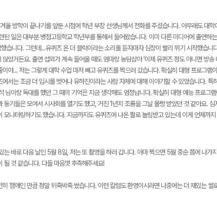
, 겨울 방학이 끝나기를 앞둔 시점에 학년 부장 선생님께서 전화를 주셨습니다. 아무래도 대
관련된 일은 대부분 병점고등학교 학년부를 통해서 들어왔습니다. 이미 다른 미디어에 출연하는 
했습니다. 그런데...유퀴즈 온 더 블럭이라는 소리를 듣자마자 심장이 빨리 뛰기 시작했습니다
 않았거든요. 출연 섭외가 계속 들어올 때도 엄마랑 농담삼아 '이제 유퀴즈 정도 아니면 방송
줄이야... 저는 그렇게 대학 수업 마저 빼고 유퀴즈를 찍으러 갔습니다. 확실히 대형 프로그
즈에서는 조금 더 입시를 벗어나 유하진이라는 사람 자체에 대해 이야기할 수 있었습니다. 특
재석 님이랑 독대를 했던 그 때의 기억은 지금 생각해도 엄청납니다. 확실히 대형 예능 프로그램
 동기들은 모여서 시사회를 열기도 했고, 거진 1년치 조롱을 그날 몰빵 받았던 것 같아요. 
이 모니터링하기도 했습니다. 지금까지도 유퀴즈에 나온 짤로 놀림받고 있는데 이게 언제까지
있는 바로 다음 날인 5월 8일, 저는 또 촬영을 하러 갑니다. 아마 찍으면 5월 중순 쯤에 나
 될 것 같습니다. 다들 마음껏 추측해주세요!
전히 잼얘인 만큼 정말 뒤죽박죽 썼습니다. 이런 칼럼도 환영이시라면 나중에는 더 재밌는 썰