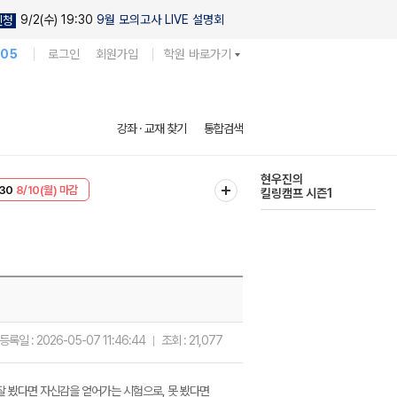
9/2(수) 19:30
9월 모의고사 LIVE 설명회
신청
105
로그인
회원가입
학원 바로가기
다채로운 난도
강좌 · 교재 찾기
통합검색
실전 모의고사
T
8/10(월) 마감
현우진의
30
8/10(월) 마감
킬링캠프 시즌1
등록일 :
2026-05-07 11:46:44
조회 :
21,077
잘 봤다면 자신감을 얻어가는 시험으로, 못 봤다면