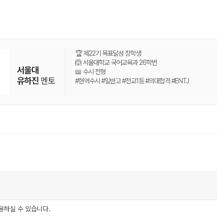
🏆 제22기 목표달성 장학생
🙆 서울대학교 국어교육과 26학번
서울대
📖 수시 전형
유하진
멘토
#현역수시 #일반고 #전교1등 #의대합격 #ENTJ