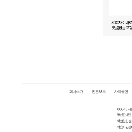
- 300자 이내
- 댓글(답글 포
회사소개
언론보도
사회공헌
06643 서
통신판매번호
학원설립·운
학습지원센터