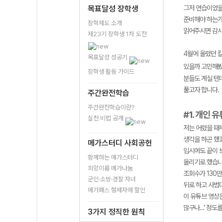
목표달성 장학생
그저 연습이었을
준비해야 하는가
장학제도 소개
읽어주시면 감
제23기 장학생 1차 도전
4월에 올렸던 
목표달성 성공기
있을까 고민해봤을
장학생 활동 가이드
분들도 계실 텐
풀고자 합니다.
주간완전학습
주간완전학습이란?
#1. 개인 
실천 비법 공개
저는 어렸을 때
생각을 하곤 했
메가스터디 사회공헌
입시에도 끝이 
함께하는 메가스터디
올리기로 했습니
희망이룸 메가나눔
조회수가 130
군인·소방·경찰 자녀
뒤로 하고 사범
메가패스 형제자매 할인
이 유튜브 영상은
많구나...' 정
3가지 정직한 원칙