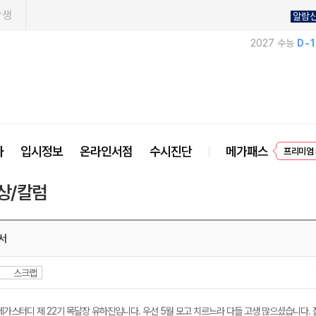
학생
알람
2027 수능
D-
EVEN
사
입시정보
온라인서점
수시진단
메가패스
프리미엄 
상/칼럼
서
스크랩
메가스터디 제 22기 목달장 유하진입니다. 우선 5월 모고 치르느라 다들 고생 많으셨습니다. 