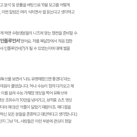
고 분석 및 문풀을 바탕으로 '6월 모고를 어떻게
, 이번 칼럼은 머리 식히면서 썰 듣는다고 생각하고
떻게 하면 수험생분들의 니즈에 맞는 잼컨을 준비할 수
인플루언서
'였어요. 저를 목달장에서 처음 접한
사 인플루언서(?)가 될 수 있었는지에 대해 썰을
튜브를 보면서 '나도 유명해졌으면 좋겠다.'라는
마음이 줄었습니다. 허나 수능이 점차 다가오고 제
 이를 살려 수능 가채점 영상을 찍어 유튜브에
상 조회수가 10만을 넘어가고, 성적표 쇼츠 영상
뿐더러 꽤 많은 악플이 달렸기 때문이죠. 메디컬을
하신 모든 분들을 존중하고 대단하다고 생각합니다.)
지 그냥 '아...사람들은 이런 부분에 관심이 정말