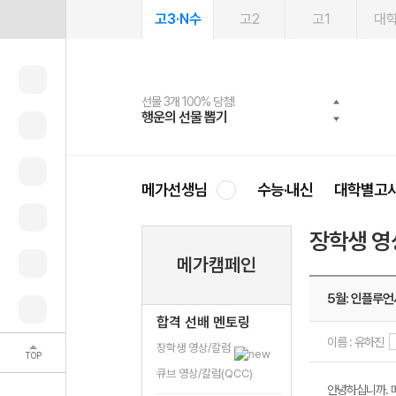
고3·N수
고2
고1
대
선물 3개 100% 당첨!
선물 100% 증정!
여름방학 스터디 캐시백
2027 러셀 단과
스마트러닝앱
메가패스
메가패스 수강생 무료혜택!
사회공헌 캠페인
행운의 선물 뽑기
메가스터디 X 올리브
메가런 썸머스쿨
강사 공개선발
설문 EVENT
3일 무료 체험권
메가클럽 멤버십
희망이룸 메가나눔
영
메가선생님
수능·내신
대학별고
장학생 영
메가캠페인
5월: 인플루언
합격 선배 멘토링
이름 : 유하진
장학생 영상/칼럼
TOP
큐브 영상/칼럼(QCC)
안녕하십니까. 