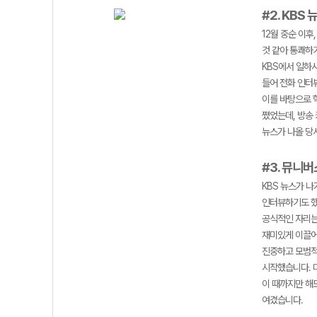
#2. KBS 
12월 중순 이
것 같아 통쾌하
KBS에서 일하
들어 전화 인터
이를 바탕으로 학
쪘었는데, 방송
뉴스가 나올 당
#3. 뮤니
KBS 뉴스가 
인터뷰하기도 했
공식적인 자리는
재미있게 이끌어
진중하고 모범적
시작했습니다. 
이 때까지만 해
여겼습니다.