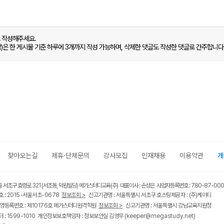
로 작성해주세요.
함)은 한 게시물 기준 하루에 3개까지 작성 가능하며, 삭제한 댓글도 작성한 댓글로 간주합니다
찾아오는길
제휴·단체문의
강사모집
인재채용
이용약관
개
울 서초구 효령로 321 (서초동, 덕원빌딩) 메가스터디교육(주) 대표이사 : 손성은 사업자등록번호 : 780-87-00
 : 2015-서울서초-0678
정보조회 >
신고기관명 : 서울특별시 서초구 호스팅제공자 : (주)케이티
영등록번호 : 제10176호 메가스터디원격학원
정보조회 >
신고기관명 : 서울특별시 강남교육지원청
 : 1599-1010 개인정보보호책임자 : 정보보안실 김영무
(keeper@megastudy.net)