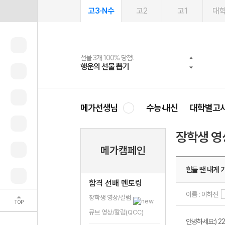
고3·N수
고2
고1
대
선물 3개 100% 당첨!
선물 100% 증정!
여름방학 스터디 캐시백
2027 러셀 단과
스마트러닝앱
메가패스
메가패스 수강생 무료혜택!
사회공헌 캠페인
행운의 선물 뽑기
메가스터디 X 올리브
메가런 썸머스쿨
강사 공개선발
설문 EVENT
3일 무료 체험권
메가클럽 멤버십
희망이룸 메가나눔
영
메가선생님
수능·내신
대학별고
장학생 영
메가캠페인
힘들 땐 내게 
합격 선배 멘토링
이름 : 이하진
장학생 영상/칼럼
TOP
큐브 영상/칼럼(QCC)
안녕하세요:) 2