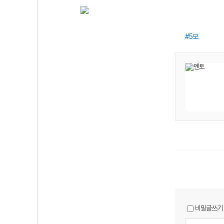
5모
비밀글쓰기