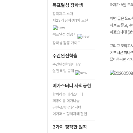
목표달성 장학생
어제가 5월 모
장학제도 소개
이번 글은 5모 
제23기 장학생 1차 도전
하셔도 좋고, 수
하겠습니다! (양
목표달성 성공기
장학생 활동 가이드
그리고 모의고사
기프티콘 하나 
주간완전학습
달아주시면 감사
주간완전학습이란?
실천 비법 공개
메가스터디 사회공헌
함께하는 메가스터디
희망이룸 메가나눔
군인·소방·경찰 자녀
메가패스 형제자매 할인
3가지 정직한 원칙