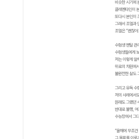
비슷한 시기에 
클레멘타인이 본
또다시 본인이 
그래서 조엘과 
조엘은 ”괜찮아
수험생 멘탈 관리
수험생들에게 보
저는 이렇게 말해
위로의 차원에서
불완전한 삶도 
그리고 유독 수
저의 사례에서도
원래도 그랬던 
반대로 불행, 
수능장에서 그다
”올해에 무조건 
그 목표를 이루