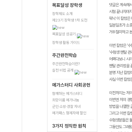
목표달성 장학생
댓글은 계속해서
시험 끝나자마자
장학제도 소개
워낙 이 칼럼은 
제23기 장학생 1차 도전
일분일초가 소중
거두절미하고 본
목표달성 성공기
장학생 활동 가이드
이번 칼럼은 ‘수
‘수험생 멘탈 관
주간완전학습
어쩌다보니 시리
주간완전학습이란?
멘탈 관리법을 
실천 비법 공개
분명 지난 칼럼
사실 이번 칼럼
메가스터디 사회공헌
이전까지는 저의
함께하는 메가스터디
이번엔 저의 경
희망이룸 메가나눔
방법을 나열한 
군인·소방·경찰 자녀
메가패스 형제자매 할인
그리고 이번 칼
수험생분들은 물
3가지 정직한 원칙
그동안도 그래왔