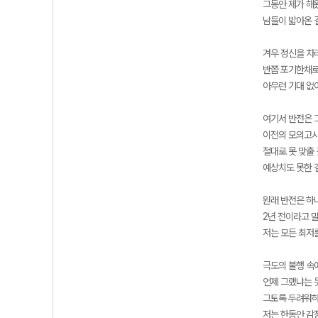
그동안 제가 해
남들이 밟아온 
겨우 정신을 차
반쯤 포기한채로
아무런 기대 없
여기서 반전은 
이전의 모의고사
절대로 못 맞출
예상치도 못한 
원래 반전은 하
2년 전이라고 
저는 모든 최저
극도의 불행 속
언제 그랬냐는 
그토록 두려워하
저는 한동안 감