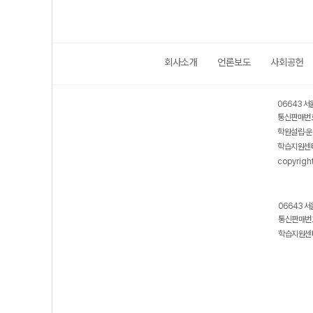
회사소개
언론보도
사회공헌
06643 서
통신판매번호
학원설립·운
학습지원센터
copyrigh
06643 서
통신판매번호
학습지원센터