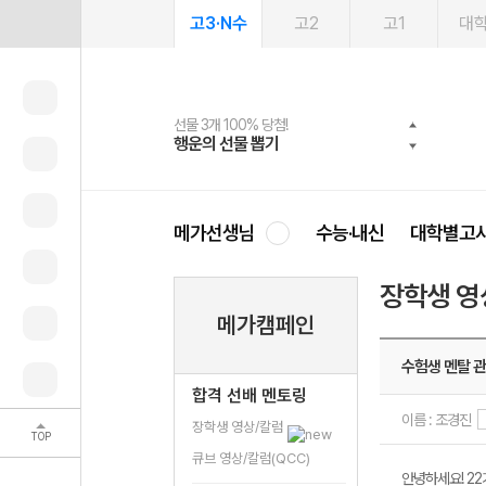
고3·N수
고2
고1
대
선물 3개 100% 당첨!
선물 100% 증정!
여름방학 스터디 캐시백
2027 러셀 단과
스마트러닝앱
메가패스
메가패스 수강생 무료혜택!
사회공헌 캠페인
행운의 선물 뽑기
메가스터디 X 올리브
메가런 썸머스쿨
강사 공개선발
설문 EVENT
3일 무료 체험권
메가클럽 멤버십
희망이룸 메가나눔
영
메가선생님
수능·내신
대학별고
장학생 영
메가캠페인
수험생 멘탈 
합격 선배 멘토링
이름 : 조경진
장학생 영상/칼럼
TOP
큐브 영상/칼럼(QCC)
안녕하세요! 2