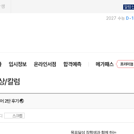
학생
알람
2027 수능
D-
EVEN
사
입시정보
온라인서점
합격예측
메가패스
프리미엄 
상/칼럼
어 2탄 후기 🌏
터디
스크랩
목표달성 장학생과 함께 하는