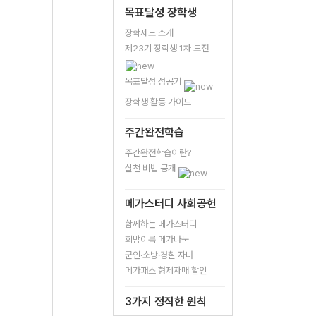
목표달성 장학생
장학제도 소개
제23기 장학생 1차 도전
목표달성 성공기
장학생 활동 가이드
주간완전학습
주간완전학습이란?
실천 비법 공개
메가스터디 사회공헌
함께하는 메가스터디
희망이룸 메가나눔
군인·소방·경찰 자녀
메가패스 형제자매 할인
3가지 정직한 원칙