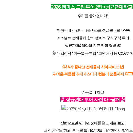
2026 캠퍼스 드림 투어 2탄
<성균관대학교
후기를 공개합니다!
혜화역에서 만나 마을버스로 성균관대로 Go 🚌
🚶조별로 선배들과 함께 캠퍼스 구석구석 투어
메가스터디
성균관대&혜화역 인근 맛집 탐방 🍝
🎤
대입전략 / 과목별 공부법 / 고민상담 등 Q&A 까
Q&A가 끝나고 선배들과 하이파이브 🙌
귀여운 북클립과
메가스터디 텀블러 선물까지 GET!
거두절미 하고
🤳
성균관대 투어 사진 대~공개
🤳
칼
럼으로만 만나던 선배들을 실제로 보고,
고민 상담도 하고, 후배로 들어갈 것을 다짐하면서 밥약도