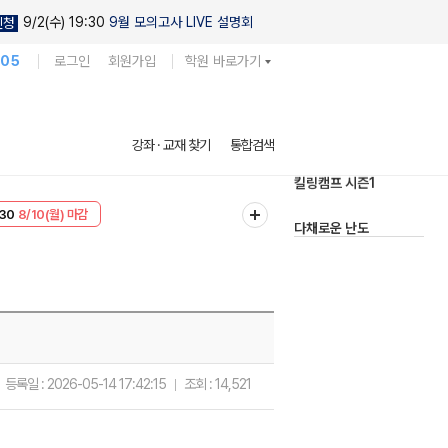
9/2(수) 19:30
9월 모의고사 LIVE 설명회
신청
105
로그인
회원가입
학원 바로가기
현우진의
강좌 · 교재 찾기
통합검색
킬링캠프 시즌1
T
8/10(월) 마감
다채로운 난도
30
8/10(월) 마감
실전 모의고사
등록일 :
2026-05-14 17:42:15
조회 :
14,521