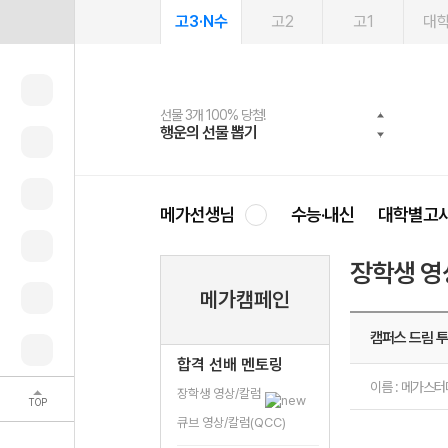
고3·N수
고2
고1
대
선물 3개 100% 당첨!
선물 100% 증정!
여름방학 스터디 캐시백
2027 러셀 단과
스마트러닝앱
메가패스
메가패스 수강생 무료혜택!
사회공헌 캠페인
행운의 선물 뽑기
메가스터디 X 올리브
메가런 썸머스쿨
강사 공개선발
설문 EVENT
3일 무료 체험권
메가클럽 멤버십
희망이룸 메가나눔
영
메가선생님
수능·내신
대학별고
장학생 영
메가캠페인
캠퍼스 드림 투
합격 선배 멘토링
이름 : 메가스
장학생 영상/칼럼
TOP
큐브 영상/칼럼(QCC)