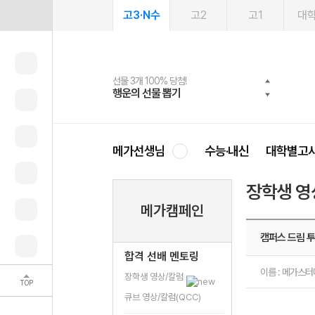
고3·N수
고2
고1
대
선물 3개 100% 당첨!
선물 100% 증정!
여름방학 스터디 캐시백
2027 러셀 단과
스마트러닝앱
메가패스
메가패스 수강생 무료혜택!
사회공헌 캠페인
행운의 선물 뽑기
메가스터디 X 올리브
메가런 썸머스쿨
강사 공개선발
설문 EVENT
3일 무료 체험권
메가클럽 멤버십
희망이룸 메가나눔
영
메가선생님
수능·내신
대학별고
장학생 영
메가캠페인
캠퍼스 드림 투
합격 선배 멘토링
이름 : 메가스
장학생 영상/칼럼
TOP
큐브 영상/칼럼(QCC)