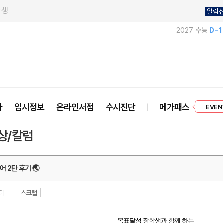
학생
알람
2027 수능
D-
프리미엄 
사
입시정보
온라인서점
수시진단
메가패스
EVEN
상/칼럼
어 2탄 후기 🌏
터디
스크랩
목표달성 장학생과 함께 하는