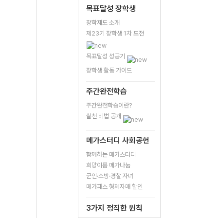
목표달성 장학생
장학제도 소개
제23기 장학생 1차 도전
목표달성 성공기
장학생 활동 가이드
주간완전학습
주간완전학습이란?
실천 비법 공개
메가스터디 사회공헌
함께하는 메가스터디
희망이룸 메가나눔
군인·소방·경찰 자녀
메가패스 형제자매 할인
3가지 정직한 원칙