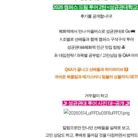
2026 캠퍼스 드림 투어 2탄
<성균관대학교
후기를 공개합니다!
혜화역에서 만나 마을버스로 성균관대로 Go 🚌
🚶조별로 선배들과 함께 캠퍼스 구석구석 투어
메가스터디
성균관대&혜화역 인근 맛집 탐방 🍝
🎤
대입전략 / 과목별 공부법 / 고민상담 등 Q&A 까
Q&A가 끝나고 선배들과 하이파이브 🙌
귀여운 북클립과
메가스터디 텀블러 선물까지 GET!
거두절미 하고
🤳
성균관대 투어 사진 대~공개
🤳
칼
럼으로만 만나던 선배들을 실제로 보고,
고민 상담도 하고, 후배로 들어갈 것을 다짐하면서 밥약도