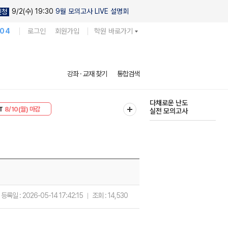
9/2(수) 19:30
9월 모의고사 LIVE 설명회
신청
104
로그인
회원가입
학원 바로가기
현우진의
강좌 · 교재 찾기
통합검색
킬링캠프 시즌1
30
8/10(월) 마감
다채로운 난도
T
8/10(월) 마감
실전 모의고사
등록일 :
2026-05-14 17:42:15
조회 :
14,530