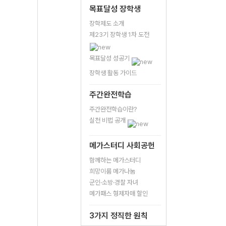
목표달성 장학생
장학제도 소개
제23기 장학생 1차 도전
목표달성 성공기
장학생 활동 가이드
주간완전학습
주간완전학습이란?
실천 비법 공개
메가스터디 사회공헌
함께하는 메가스터디
희망이룸 메가나눔
군인·소방·경찰 자녀
메가패스 형제자매 할인
3가지 정직한 원칙