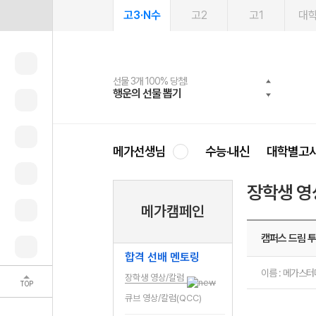
고3·N수
고2
고1
대
선물 3개 100% 당첨!
선물 100% 증정!
여름방학 스터디 캐시백
2027 러셀 단과
스마트러닝앱
메가패스
메가패스 수강생 무료혜택!
사회공헌 캠페인
행운의 선물 뽑기
메가스터디 X 올리브
메가런 썸머스쿨
강사 공개선발
설문 EVENT
3일 무료 체험권
메가클럽 멤버십
희망이룸 메가나눔
영
메가선생님
수능·내신
대학별고
장학생 영
메가캠페인
캠퍼스 드림 투
합격 선배 멘토링
이름 : 메가스
장학생 영상/칼럼
TOP
큐브 영상/칼럼(QCC)