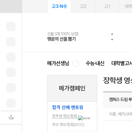
고3·N수
고2
고1
대
선물 3개 100% 당첨!
선물 100% 증정!
여름방학 스터디 캐시백
2027 러셀 단과
스마트러닝앱
메가패스
메가패스 수강생 무료혜택!
사회공헌 캠페인
행운의 선물 뽑기
메가스터디 X 올리브
메가런 썸머스쿨
강사 공개선발
설문 EVENT
3일 무료 체험권
메가클럽 멤버십
희망이룸 메가나눔
영
메가선생님
수능·내신
대학별고
장학생 영
메가캠페인
캠퍼스 드림 투
합격 선배 멘토링
이름 : 메가스
장학생 영상/칼럼
TOP
큐브 영상/칼럼(QCC)