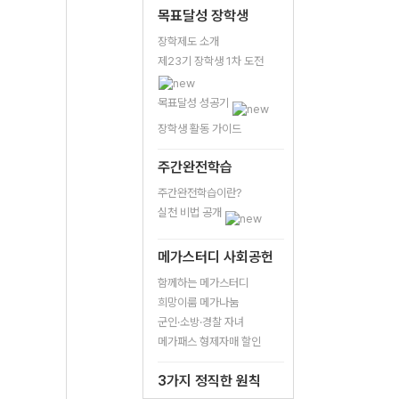
목표달성 장학생
장학제도 소개
제23기 장학생 1차 도전
목표달성 성공기
장학생 활동 가이드
주간완전학습
주간완전학습이란?
실천 비법 공개
메가스터디 사회공헌
함께하는 메가스터디
희망이룸 메가나눔
군인·소방·경찰 자녀
메가패스 형제자매 할인
3가지 정직한 원칙