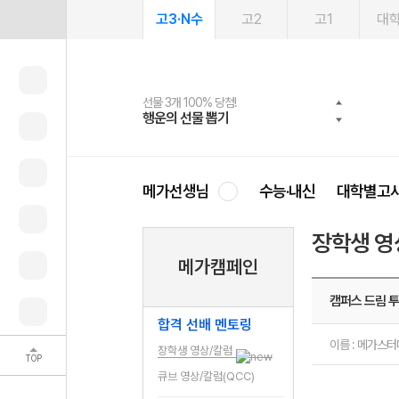
고3·N수
고2
고1
대
선물 3개 100% 당첨!
선물 100% 증정!
여름방학 스터디 캐시백
2027 러셀 단과
스마트러닝앱
메가패스
메가패스 수강생 무료혜택!
사회공헌 캠페인
행운의 선물 뽑기
메가스터디 X 올리브
메가런 썸머스쿨
강사 공개선발
설문 EVENT
3일 무료 체험권
메가클럽 멤버십
희망이룸 메가나눔
영
메가선생님
수능·내신
대학별고
장학생 영
메가캠페인
캠퍼스 드림 투
합격 선배 멘토링
이름 : 메가스
장학생 영상/칼럼
TOP
큐브 영상/칼럼(QCC)