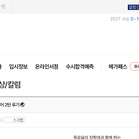
학생
알람
2027 수능
D-
사
입시정보
온라인서점
수시합격예측
메가패스
프
상/칼럼
어 2탄 후기 🌏
터디
스크랩
목표달성 장학생과 함께 하는