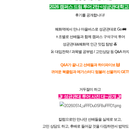
2026 캠퍼스 드림 투어 2탄
<성균관대학교
후기를 공개합니다!
혜화역에서 만나 마을버스로 성균관대로 Go 🚌
🚶조별로 선배들과 함께 캠퍼스 구석구석 투어
메가스터디
성균관대&혜화역 인근 맛집 탐방 🍝
🎤
대입전략 / 과목별 공부법 / 고민상담 등 Q&A 까
Q&A가 끝나고 선배들과 하이파이브 🙌
귀여운 북클립과
메가스터디 텀블러 선물까지 GET!
거두절미 하고
🤳
성균관대 투어 사진 대~공개
🤳
칼
럼으로만 만나던 선배들을 실제로 보고,
고민 상담도 하고, 후배로 들어갈 것을 다짐하면서 밥약도