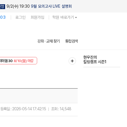
9/2(수) 19:30
9월 모의고사 LIVE 설명회
신청
103
로그인
회원가입
학원 바로가기
강좌 · 교재 찾기
통합검색
EVENT
8/10(월) 마감
현우진의
리미엄 30
8/10(월) 마감
킬링캠프 시즌1
다채로운 난도
실전 모의고사
등록일 :
2026-05-14 17:42:15
조회 :
14,548