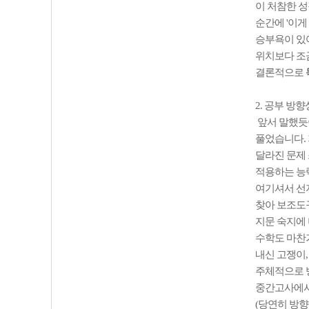
이 처참한 성
순간에 '이게
승부욕이 있어
위치보다 조금
결론적으로
2. 공부 방
앞서 말했듯이
풀었습니다. 
달라진 문제
적용하는 능
여기셔서 선
찾아 보조도
지문 숙지에
수학도 마찬
내신 고쟁이
주체적으로 방
중간고사에서
(당연히 방