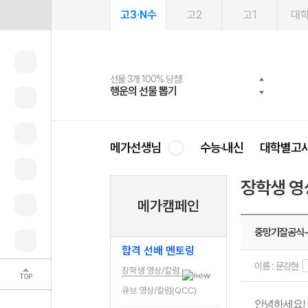
고3·N수
고2
고1
대
선물 3개 100% 당첨!
선물 100% 증정!
여름방학 스터디 캐시백
2027 러셀 단과
스마트러닝앱
메가패스
메가패스 수강생 무료혜택!
사회공헌 캠페인
행운의 선물 뽑기
메가스터디 X 올리브
메가런 썸머스쿨
강사 공개선발
설문 EVENT
3일 무료 체험권
메가클럽 멤버십
희망이룸 메가나눔
영
메가선생님
수능·내신
대학별고
장학생 영
메가캠페인
중망기잘공식
합격 선배 멘토링
이름 : 문강현
장학생 영상/칼럼
TOP
큐브 영상/칼럼(QCC)
안녕하세요!