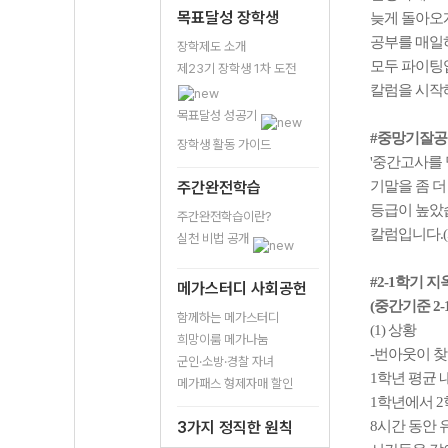
목표달성 장학생
늦게 돌아오게
공부를 매일하
장학제도 소개
모두 파이팅
제23기 장학생 1차 도전
칼럼을 시작
목표달성 성공기
#중망기잘공
장학생 활동 가이드
'중간고사를 
주간완전학습
기말을 좀 더
등급이 높았
주간완전학습이란?
칼럼입니다.(
실천 비법 공개
#2-1학기 
메가스터디 사회공헌
(중간기준 2-1
함께하는 메가스터디
(1) 상황
희망이룸 메가나눔
-번아웃이 
군인·소방·경찰 자녀
1학년 평균 
메가패스 형제자매 할인
1학년에서 2
3가지 정직한 원칙
8시간 동안 