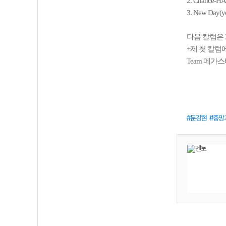
2. Chance-HA
3. New Day(
다음 칼럼은 
+제 첫 칼
Team 메가
문강현
중망