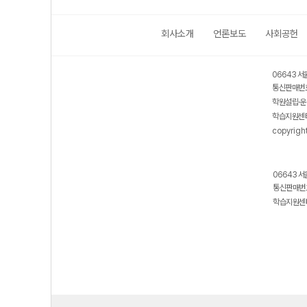
회사소개
언론보도
사회공헌
06643 서
통신판매번호
학원설립·운
학습지원센터
copyrigh
06643 서
통신판매번호
학습지원센터