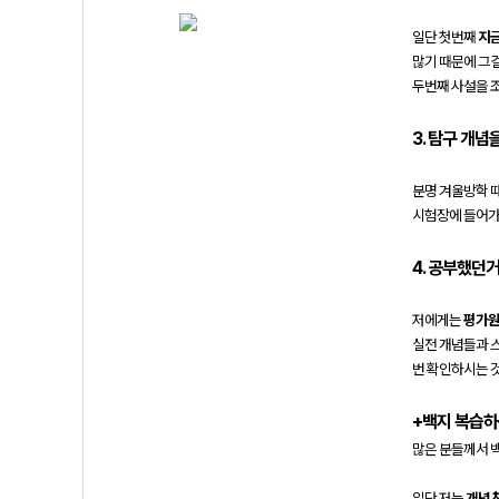
일단 첫번째
지금
많기 때문에 그
두번째 사설을 
3. 탐구 개념
분명 겨울방학 
시험장에 들어가
4. 공부했던
저에게는
평가원
실전 개념들과 
번 확인하시는 것
+백지 복습하
많은 분들께서 
일단 저는
개념 