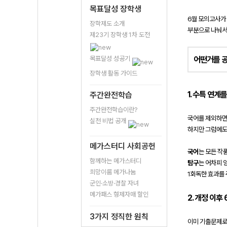
목표달성 장학생
6월 모의고사가
장학제도 소개
부분으로 나눠서
제23기 장학생 1차 도전
목표달성 성공기
어떤거를 
장학생 활동 가이드
1. 수특 연계
주간완전학습
주간완전학습이란?
국어를 제외하면 
실천 비법 공개
하지만 그럼에도 
메가스터디 사회공헌
국어
는 모든 작
함께하는 메가스터디
탐구
는 어차피 
희망이룸 메가나눔
1회독한 효과를
군인·소방·경찰 자녀
메가패스 형제자매 할인
2. 개정 이
3가지 정직한 원칙
이미 기출문제로