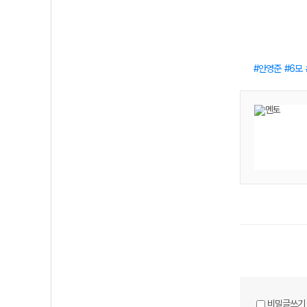
안영준
6모
비밀글쓰기