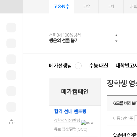
고3·N수
고2
고1
대
선물 3개 100% 당첨!
선물 100% 증정!
여름방학 스터디 캐시백
2027 러셀 단과
스마트러닝앱
메가패스
메가패스 수강생 무료혜택!
사회공헌 캠페인
행운의 선물 뽑기
메가스터디 X 올리브
메가런 썸머스쿨
강사 공개선발
설문 EVENT
3일 무료 체험권
메가클럽 멤버십
희망이룸 메가나눔
영
메가선생님
수능·내신
대학별고
장학생 영
메가캠페인
6모를 바라보
합격 선배 멘토링
이름 : 안영준
장학생 영상/칼럼
TOP
큐브 영상/칼럼(QCC)
안녕하세요 여러