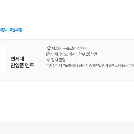
정시
연세대
🏆 제22기 목표달성 장학생
🙆 연세대학교 기계공학부 26학번
연세대
📖 정시 전형
안영준
멘토
#반수정시 #노베에서 성적상승 #멘탈관리 #프로계획러 #