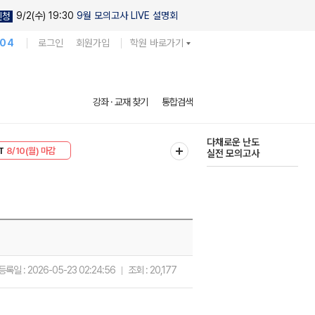
9/2(수) 19:30
9월 모의고사 LIVE 설명회
신청
104
로그인
회원가입
학원 바로가기
현우진의
강좌 · 교재 찾기
통합검색
킬링캠프 시즌1
30
8/10(월) 마감
다채로운 난도
T
8/10(월) 마감
실전 모의고사
등록일 :
2026-05-23 02:24:56
조회 :
20,177