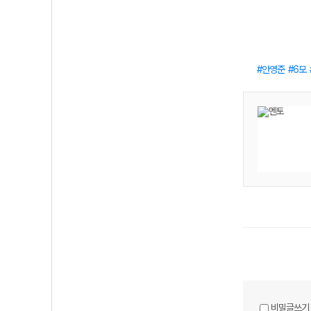
안영준
6모
비밀글쓰기