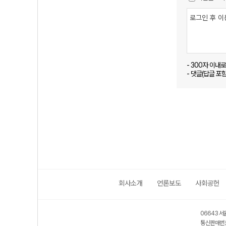
- 300자 이내
- 댓글(답글 포
회사소개
언론보도
사회공헌
06643 서
통신판매번호