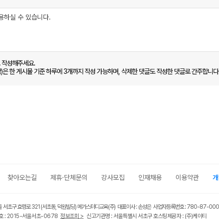
로 작성해주세요.
함)은 한 게시물 기준 하루에 3개까지 작성 가능하며, 삭제한 댓글도 작성한 댓글로 간주합니다
찾아오는길
제휴·단체문의
강사모집
인재채용
이용약관
개
울 서초구 효령로 321 (서초동, 덕원빌딩) 메가스터디교육(주) 대표이사 : 손성은 사업자등록번호 : 780-87-00
 : 2015-서울서초-0678
정보조회 >
신고기관명 : 서울특별시 서초구 호스팅제공자 : (주)케이티