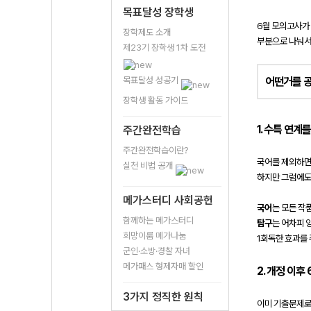
목표달성 장학생
6월 모의고사가
장학제도 소개
부분으로 나눠서
제23기 장학생 1차 도전
목표달성 성공기
어떤거를 
장학생 활동 가이드
1. 수특 연계
주간완전학습
주간완전학습이란?
국어를 제외하면 
실천 비법 공개
하지만 그럼에도 
메가스터디 사회공헌
국어
는 모든 작
함께하는 메가스터디
탐구
는 어차피 
희망이룸 메가나눔
1회독한 효과를
군인·소방·경찰 자녀
메가패스 형제자매 할인
2. 개정 이
3가지 정직한 원칙
이미 기출문제로