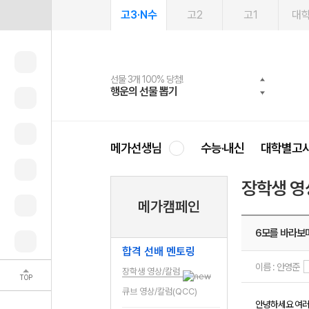
고3·N수
고2
고1
대
선물 3개 100% 당첨!
선물 100% 증정!
여름방학 스터디 캐시백
2027 러셀 단과
스마트러닝앱
메가패스
메가패스 수강생 무료혜택!
사회공헌 캠페인
행운의 선물 뽑기
메가스터디 X 올리브
메가런 썸머스쿨
강사 공개선발
설문 EVENT
3일 무료 체험권
메가클럽 멤버십
희망이룸 메가나눔
영
메가선생님
수능·내신
대학별고
장학생 영
메가캠페인
6모를 바라보
합격 선배 멘토링
이름 : 안영준
장학생 영상/칼럼
TOP
큐브 영상/칼럼(QCC)
안녕하세요 여러