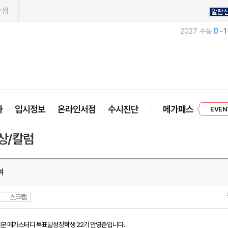
학생
알람
2027 수능
D-
프리미엄 
사
입시정보
온라인서점
수시진단
메가패스
EVEN
상/칼럼
며
스크랩
분 메가스터디 목표달성장학생 22기 안영준입니다.