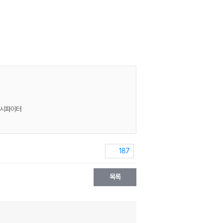
정시파이터
187
목록