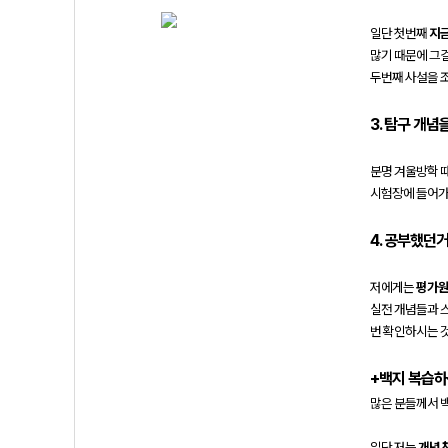
일단 첫번째
지금
많기 때문에 그
두번째 사설을 
3. 탐구 개념
분명 겨울방학 
시험장에 들어가
4. 공부했던
저에게는
평가원
실전 개념들과 
번 확인하시는 것
+백지 복습하
많은 분들께서 
일단 저는
개념 