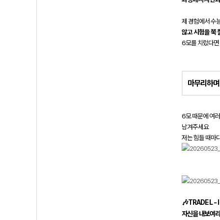
제 경험에서 수능
않고 시험을 쭉 
6모를 치렀다면
마
무리하며
6모 때문에 여
남겨주세요
저는 힘들 때마
🎶TRADE L - I
자신을 내보여라.