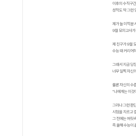
이후의 수직구간
성적도 딱 그런 
제가 늘 미적분 
9월 모의고사가
제 친구가 9월 
수능 때 커리어
그래서 지금 당장
너무 일찍 자신
물론 자신의 수
“나에게는 이것
그러나 그런 판단
시험을 치르고 결
그 전에는 머릿
즉 올해 수능이 