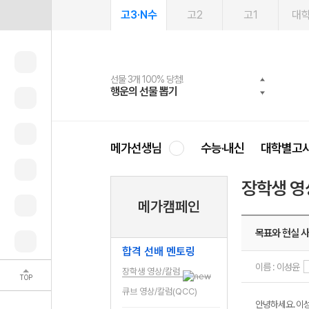
고3·N수
고2
고1
대
선물 3개 100% 당첨!
선물 100% 증정!
여름방학 스터디 캐시백
2027 러셀 단과
스마트러닝앱
메가패스
메가패스 수강생 무료혜택!
사회공헌 캠페인
행운의 선물 뽑기
메가스터디 X 올리브
메가런 썸머스쿨
강사 공개선발
설문 EVENT
3일 무료 체험권
메가클럽 멤버십
희망이룸 메가나눔
영
메가선생님
수능·내신
대학별고
장학생 영
메가캠페인
목표와 현실 사
합격 선배 멘토링
이름 : 이성윤
장학생 영상/칼럼
TOP
큐브 영상/칼럼(QCC)
안녕하세요. 이