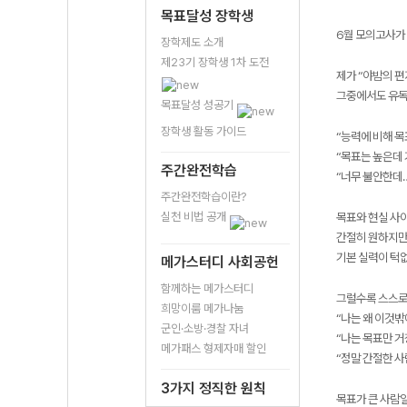
목표달성 장학생
6월 모의고사가 
장학제도 소개
제23기 장학생 1차 도전
제가 “야밤의 
그중에서도 유독
목표달성 성공기
장학생 활동 가이드
“능력에 비해 목
“목표는 높은데 
주간완전학습
“너무 불안한데…
주간완전학습이란?
실천 비법 공개
목표와 현실 사이
간절히 원하지만
기본 실력이 턱없
메가스터디 사회공헌
함께하는 메가스터디
그럴수록 스스로
희망이룸 메가나눔
“나는 왜 이것밖
군인·소방·경찰 자녀
“나는 목표만 거
메가패스 형제자매 할인
“정말 간절한 사
3가지 정직한 원칙
목표가 큰 사람일