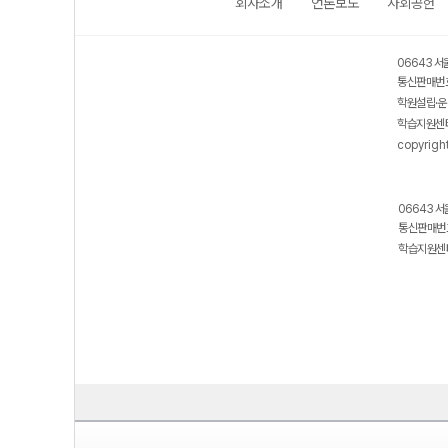
회사소개
언론보도
사회공헌
06643 서
통신판매번호
학원설립·운
학습지원센터
copyrigh
06643 서
통신판매번호
학습지원센터