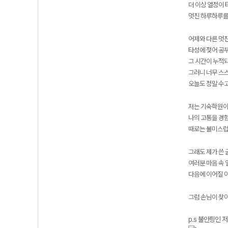
더 이상 열정이 
멋진 하루하루를
어제와 다른 멋
타성에 젖어 공부
그 시간이 누적
그러니 너무 스
오늘도 정말 수
저는 기숙학원이
나의 고통을 경
때로는 불미스럽
그래도 제가 쓴 
여러분 마음 속 
다음에 이어질 
그럼 손님이 찾
p.s 불안핑인 저