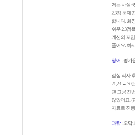
저는 사실 
2,3점 문제
합니다. 화장
쉬운 2,3점
계산의 꼬임
풀어요. 하
영어
: 평가
점심 식사 
21,23 
땐 그냥 2
않았어요. 
자료로 진행
과탐
: 오답