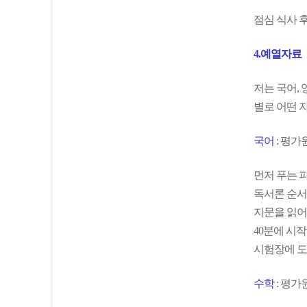
점심 식사 
4.예열자료
저는 국어,
별로 어떤 
국어
: 평가
먼저 푸는 
독서론 순서
지문을 읽어
40분에 시작
시험장에 도
수학
: 평가