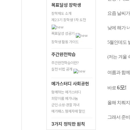
목표달성 장학생
요즘 날씨가
장학제도 소개
제23기 장학생 1차 도전
낮에 해가 
목표달성 성공기
장학생 활동 가이드
5월인데도 
주간완전학습
(저는 겨울
주간완전학습이란?
실천 비법 공개
여름과 함께
메가스터디 사회공헌
6모!
바로
함께하는 메가스터디
희망이룸 메가나눔
올해 치뤄지
군인·소방·경찰 자녀
메가패스 형제자매 할인
그래서 준비 
3가지 정직한 원칙