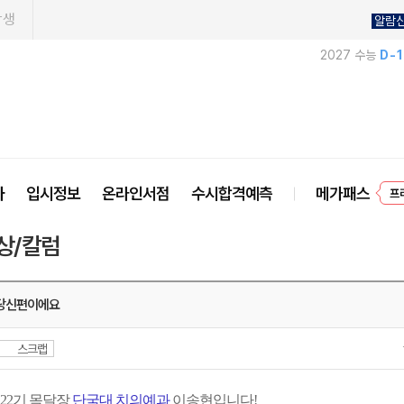
학생
알람
2027 수능
D-
프
사
입시정보
온라인서점
수시합격예측
메가패스
상/칼럼
당신편이에요
스크랩
22기 목달장
단국대 치의예과
이송현입니다!