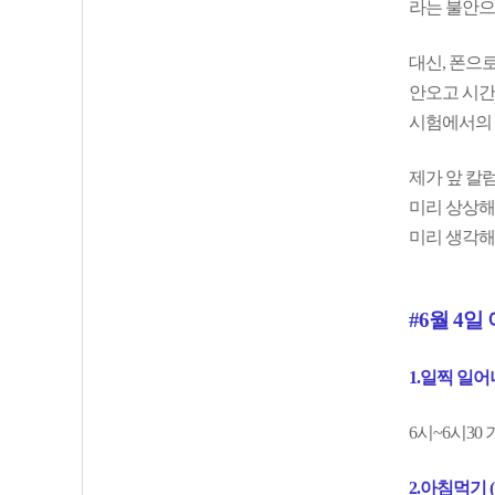
라는 불안으
대신, 폰으로
안오고 시간
시험에서의 
제가 앞 칼
미리 상상해
미리 생각해
#6월 4일
1.일찍 일
6시~6시3
2.아침먹기 