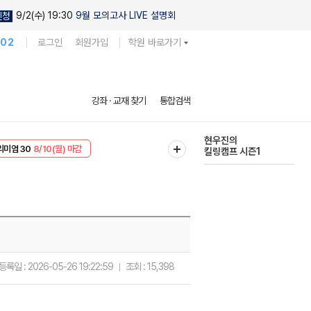
9/2(수) 19:30
9월 모의고사 LIVE 설명회
신청
102
로그인
회원가입
학원 바로가기
현우진의
강좌 · 교재 찾기
통합검색
킬링캠프 시즌1
리미엄 30
8/10(월) 마감
다채로운 난도
EVENT
8/10(월) 마감
실전 모의고사
등록일 :
2026-05-26 19:22:59
조회 :
15,398