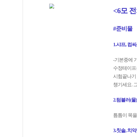
<6모 전
#준비물
1.샤프, 컴
-기본중에 
수정테이프를
시험끝나기 
챙기세요. 
2.텀블러(물)
틈틈이 목을
3.칫솔, 치약