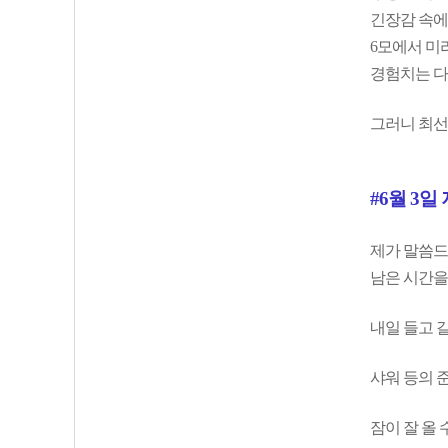
긴장감 속에
6모에서 미
경험치는 다
그러니 최선
#6월 3일
제가 말씀드
남은 시간을
내일 들고 
샤워 등의 준
잠이 잘 올 