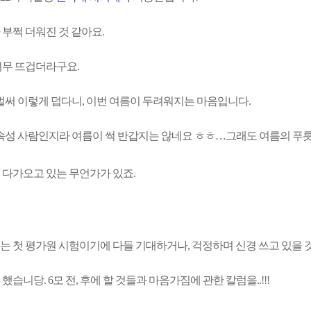
 부쩍 더워진 것 같아요.
너무 뜨겁더라구요.
벌써 이렇게 덥다니, 이번 여름이 두려워지는 마음입니다.
메가스터디
 속성 사람인지라 여름이 썩 반갑지는 않네요 ㅎㅎ…그래도 여름의 푸릇
 다가오고 있는 무언가가 있죠.
는 첫 평가원 시험이기에 다들 기대하거나, 걱정하며 신경 쓰고 있을 것
했습니당. 6모 전, 후에 할 것들과 마음가짐에 관한 칼럼을..!!!