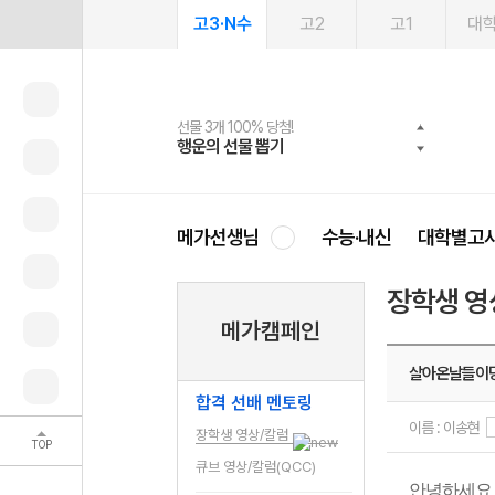
고3·N수
고2
고1
대
선물 3개 100% 당첨!
선물 100% 증정!
여름방학 스터디 캐시백
2027 러셀 단과
스마트러닝앱
메가패스
메가패스 수강생 무료혜택!
사회공헌 캠페인
행운의 선물 뽑기
메가스터디 X 올리브
메가런 썸머스쿨
강사 공개선발
설문 EVENT
3일 무료 체험권
메가클럽 멤버십
희망이룸 메가나눔
영
메가선생님
수능·내신
대학별고
장학생 영
메가캠페인
살아온날들이
합격 선배 멘토링
이름 : 이송현
장학생 영상/칼럼
TOP
큐브 영상/칼럼(QCC)
안녕하세요 