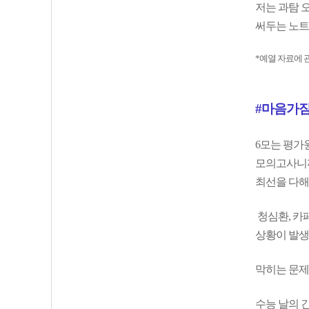
저는 과탐 
써두는 노트입
*예열 자료에 
#마음가
6모는 평가
모의고사니까
최선을 다해
청심환, 카
상황이 발생
막히는 문제
수능 날의 