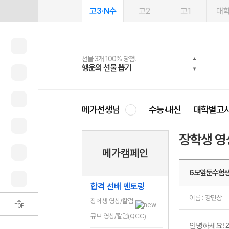
고3·N수
고2
고1
대
선물 3개 100% 당첨!
선물 100% 증정!
2027 러셀 단과
스마트러닝앱
메가패스
메가패스 수강생 무료혜택!
사회공헌 캠페인
행운의 선물 뽑기
메가스터디 X 올리브
강사 공개선발
설문 EVENT
3일 무료 체험권
메가클럽 멤버십
희망이룸 메가나눔
영
메가선생님
수능·내신
대학별고
장학생 영
메가캠페인
6모앞둔수험생
합격 선배 멘토링
이름 : 강민상
장학생 영상/칼럼
TOP
큐브 영상/칼럼(QCC)
안녕하세요! 