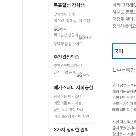
목표달성 장학생
바짝 긴장해있
하지도 못했고
장학제도 소개
걱정을 덜어드
제23기 장학생 1차 도전
정리해봤어요
목표달성 성공기
장학생 활동 가이드
국어
주간완전학습
주간완전학습이란?
1. 수능특
실천 비법 공개
연계 공부는 수
메가스터디 사회공헌
해당 지문을 대충
함께하는 메가스터디
반면 문학은 연
희망이룸 메가나눔
속도는 차이가 확
군인·소방·경찰 자녀
때의 심리적 안정
메가패스 형제자매 할인
사실 저는 작년 
좋지 못했답니다.
3가지 정직한 원칙
할만했다고 말하던