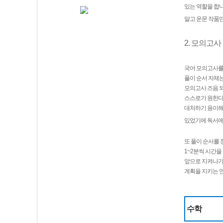
있는 역할을 합니
말고 운문 작품
2. 모의고
국어 모의고사를 
풀이 순서 자체는
모의고사 즈음 되
스스로가 원한다
대처하기 용이해집
있었기에 독서에
또 풀이 순서를 
1~2분씩 시간을
앞으로 지켜나가는
계획을 지키는 
수학