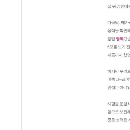
집 뒤 공원에
다음날
,
메가
성적을 확인해
정말
행복
했
6
모를 보기 
지금까지 했던
하지만 무엇보
비록
1
등급이
만점은 아니
시험을 운영
앞으로 보완해
좋은 성적은 