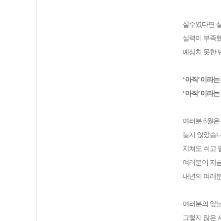
실수였다면 실
실력이 부족했
예상치 못한 
‘
아직
’
이라는
‘
아직
’
이라는
여러분
6
월은
늦지 않았습
지쳐도 쉬고 
여
러분이 지금
내년의 여러
여러분의 앞
그렇지 않은 