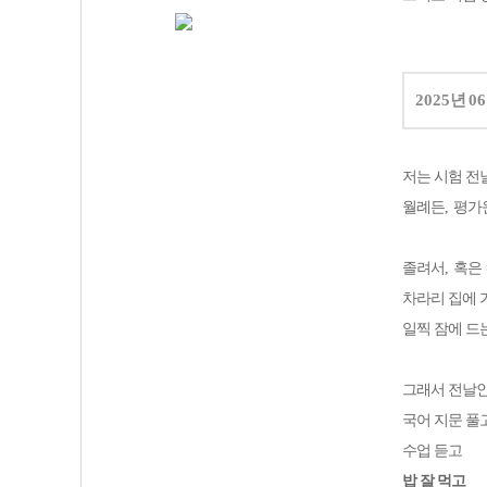
2025
년
06
저는 시험 전
월례든
,
평가
졸려서
,
혹은
차라리 집에 
일찍 잠에 드
그래서 전날
국어 지문 풀
수업 듣고
밥 잘 먹고