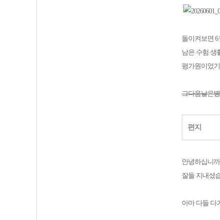
돌이켜보면
6
남은 수험 생
평가원이었기
그다음날은병
편지
안녕하십니까
잘들 지내셨
아마 다들 