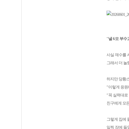
“
낼
6
모 부수
사실 재수를 
그래서 더 
하지만 당황
“
이렇게 응원
“
꼭 실력대로
친구에게 모
그렇게 집에 
일찍 잠에 