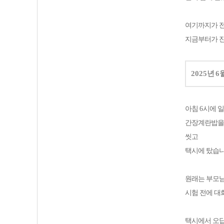
여기까지가 
지금부터가 
2025
년
6
아침
6
시에 
간장계란밥을
씻고
택시에 탔습
원래는 부모
시험 전에 대
택시에서 오답