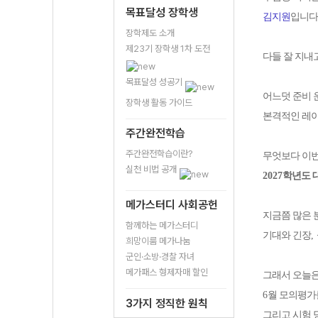
목표달성 장학생
김지원
입니다
장학제도 소개
제23기 장학생 1차 도전
다들 잘 지내
목표달성 성공기
어느덧 준비
장학생 활동 가이드
본격적인 레
주간완전학습
주간완전학습이란?
무엇보다 이번
실천 비법 공개
2027
학년도 
메가스터디 사회공헌
지금쯤 많은 
함께하는 메가스터디
기대와 긴장
,
희망이룸 메가나눔
군인·소방·경찰 자녀
메가패스 형제자매 할인
그래서 오늘은
6
월 모의평가
3가지 정직한 원칙
그리고 시험 