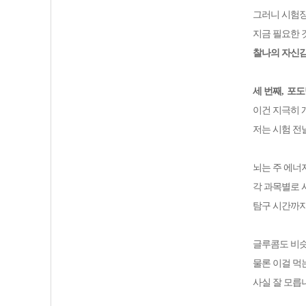
그러니 시험
지금 필요한 
찰나의 자신감
세 번째
,
포도
이건 지극히 
저는 시험 전
뇌는 주 에
각 과목별로 
탐구 시간까
글루콤도 비
물론 이걸 먹
사실 잘 모릅