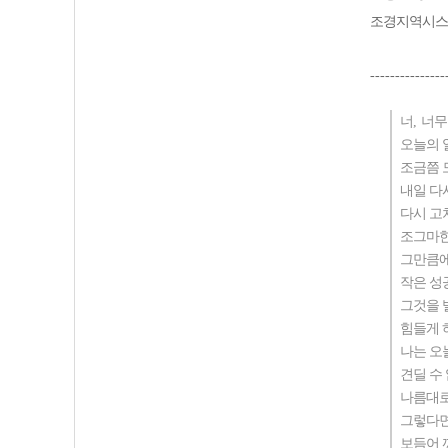
조경지역시스
---------------
너
,
너무
오늘의 
조금쯤 
내일 다
다시 고
조그마한
그만큼에
작은 성
그것을 
힘들게 
나는 오
견딜 수
나름대로
그렇다면
보듬어 