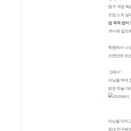
탐구 개념 복
오답 노트 살
밥 꼭꼭 씹어 
18
시에 칼조
학원에서 나
오랜만에 보
그래서
!
러닝을 하며 
밝은 하늘 아
러닝을 마치
동네 친구에게