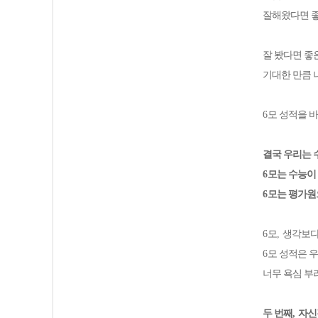
잘해왔다면 좋
잘 봤다면 좋
기대한 만큼 
6
모 성적을 
결국 우리는
6
모는 수능이
6
모는 평가원
6
모
,
생각보다
6
모 성적은 
너무 욕심 부
두 번째
,
자신