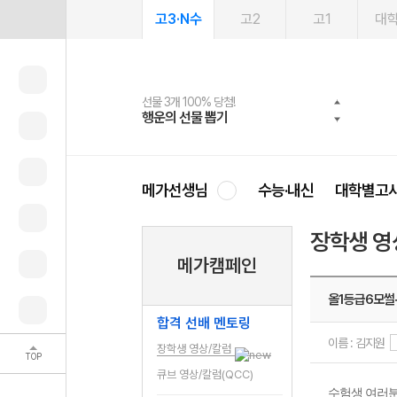
고3·N수
고2
고1
대
선물 3개 100% 당첨!
선물 100% 증정!
여름방학 스터디 캐시백
2027 러셀 단과
스마트러닝앱
메가패스
메가패스 수강생 무료혜택!
사회공헌 캠페인
행운의 선물 뽑기
메가스터디 X 올리브
메가런 썸머스쿨
강사 공개선발
설문 EVENT
3일 무료 체험권
메가클럽 멤버십
희망이룸 메가나눔
영
메가선생님
수능·내신
대학별고
장학생 영
메가캠페인
올1등급6모썰+
합격 선배 멘토링
이름 : 김지원
장학생 영상/칼럼
TOP
큐브 영상/칼럼(QCC)
수험생 여러