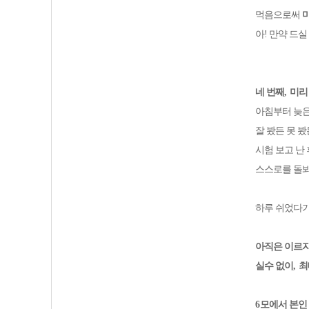
먹음으로써
아! 만약 드
네 번째
,
미리
아침부터 늦은
잘 봤든 못 봤
시험 보고 난
스스로를 돌
하루 쉬었다가
아직은 이르
실수 없이
,
최
6
모에서 본인