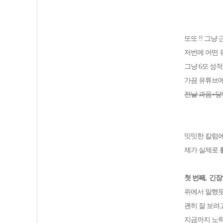
또또 !! 그냥
저번에 어떤 
그냥 6모 성
가끔 유튜브에
전날 과음+당
밋밋한 칼럼
제가 실제로 
첫 번째
,
긴장
위에서 말했
괜히 잘 보려
지금까지 노