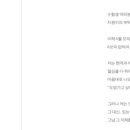
수험생 여러
지원이의 부탁
이제
6
월 모
6
모의 압박과
저는 현역과 
열심을 다 하
마음대로 나오
“
도망가고 싶
그러나 저는
그 대신
,
있는
그냥 그 자체