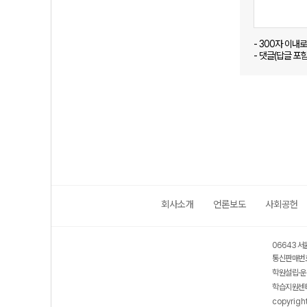
- 300자 이내
- 댓글(답글 포
회사소개
언론보도
사회공헌
06643 서
통신판매번호
학원설립·운
학습지원센터
copyrigh