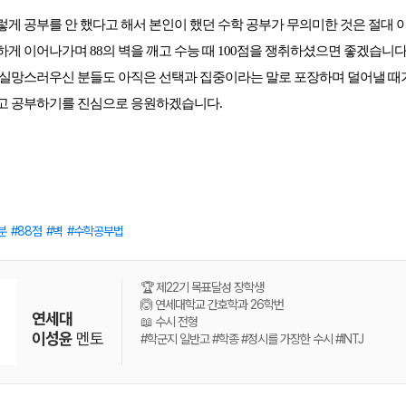
게 공부를 안 했다고 해서 본인이 했던 수학 공부가 무의미한 것은 절대 아
게 이어나가며 88의 벽을 깨고 수능 때 100점을 쟁취하셨으면 좋겠습니다.
 실망스러우신 분들도 아직은 선택과 집중이라는 말로 포장하며 덜어낼 때가
고 공부하기를 진심으로 응원하겠습니다
. 
분
88점
벽
수학공부법
🏆 제22기 목표달성 장학생
🙆 연세대학교 간호학과 26학번
연세대
📖 수시 전형
이성윤
멘토
#학군지 일반고 #학종 #정시를 가장한 수시 #INTJ