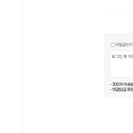
비밀글쓰기
- 300자 이내
- 댓글(답글 포