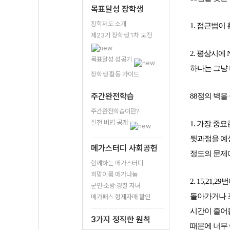
목표달성 장학생
장학제도 소개
1. 접근법이
제23기 장학생 1차 도전
2. 평상시에
목표달성 성공기
하나는 그냥 버
장학생 활동 가이드
주간완전학습
88점의 벽을
주간완전학습이란?
실천 비법 공개
1. 
가장 중요
뒷과정을 예상
메가스터디 사회공헌
정도의 문제
함께하는 메가스터디
희망이룸 메가나눔
2. 15,2
군인·소방·경찰 자녀
돌아가거나 포
메가패스 형제자매 할인
시간이 줄어들
3가지 정직한 원칙
때문에 너무 