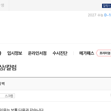
학생
알람
2027 수능
D-
EVEN
사
입시정보
온라인서점
수시진단
메가패스
프리미엄 
상/칼럼
 벽
스크랩
 이유는 보통 다음과 같습니다