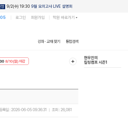
9/2(수) 19:30
9월 모의고사 LIVE 설명회
신청
105
로그인
회원가입
학원 바로가기
다채로운 난도
강좌 · 교재 찾기
통합검색
실전 모의고사
T
8/10(월) 마감
현우진의
30
8/10(월) 마감
킬링캠프 시즌1
등록일 :
2026-06-05 09:36:31
조회 :
26,081