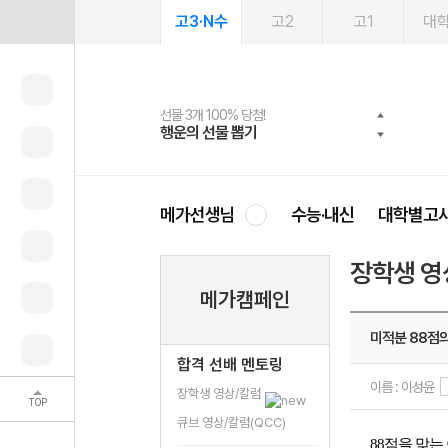
고3·N수
고2
고1
대
선물 3개 100% 당첨!
선물 100% 증정!
여름방학 스터디 캐시백
2027 러셀 단과
스마트러닝앱
메가패스
메가패스 수강생 무료혜택!
사회공헌 캠페인
행운의 선물 뽑기
메가스터디 X 올리브
메가런 썸머스쿨
강사 공개선발
설문 EVENT
3일 무료 체험권
메가클럽 멤버십
희망이룸 메가나눔
영
메가선생님
수능·내신
대학별고
장학생 영
메가캠페인
미적분 88점의
합격 선배 멘토링
이름 : 이성윤
장학생 영상/칼럼
TOP
큐브 영상/칼럼(QCC)
88점을 맞는