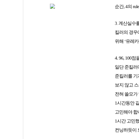
순간, 4의 r
계산실수를
3.
킬러의 경우에
위해 ‘유레카
4. 96, 
일단 준킬러
준킬러를 기계
보지 않고 스
전혀 쓸모가 
1시간동안 
고민해야 합
1시간 고민
컨닝하듯이 