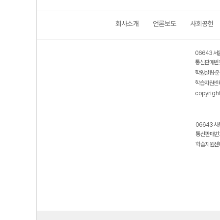
회사소개
언론보도
사회공헌
06643 서
통신판매번호
학원설립·운
학습지원센터
copyrigh
06643 서
통신판매번호
학습지원센터