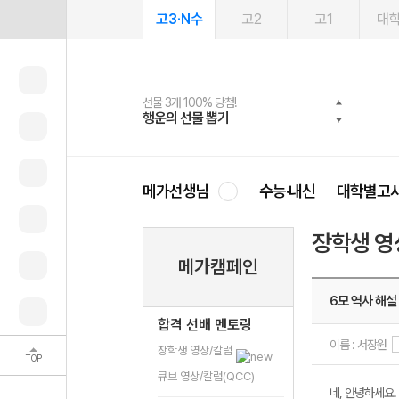
고3·N수
고2
고1
대
선물 3개 100% 당첨!
선물 100% 증정!
여름방학 스터디 캐시백
2027 러셀 단과
스마트러닝앱
메가패스
메가패스 수강생 무료혜택!
사회공헌 캠페인
행운의 선물 뽑기
메가스터디 X 올리브
메가런 썸머스쿨
강사 공개선발
설문 EVENT
3일 무료 체험권
메가클럽 멤버십
희망이룸 메가나눔
영
메가선생님
수능·내신
대학별고
장학생 영
메가캠페인
6모 역사 해설 (
합격 선배 멘토링
이름 : 서장원
장학생 영상/칼럼
TOP
큐브 영상/칼럼(QCC)
네, 안녕하세요