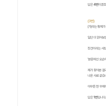
답은
4번
이겠죠
(3번)
(가)라는 황제
일단 더 읽어보
장건이라는 사람
'본문에선 오손
제가 찾아본 결
나온 사료 같습
아무튼 한 무제
답은
1번
입니다.