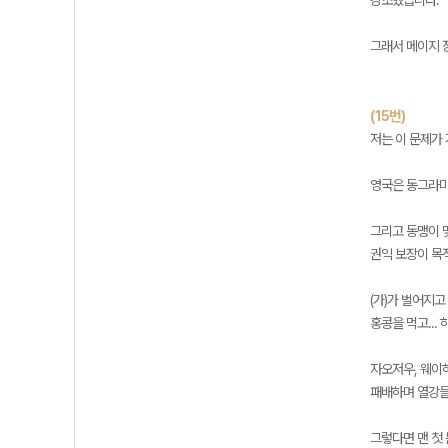
강조했습니다.
그래서 메이지 
(15번)
저는 이 문제가
영국은 동그라미
그리고 동맹이 
권익 보장이 목
(가)가 벌어지
홍콩을 먹고..
자오저우, 웨이
패배하며 열강들
그렇다면 맨 첫