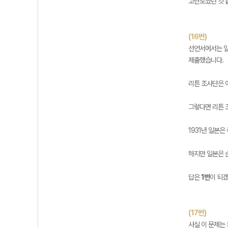
고난도였던 것 
(16번)
선언서에서는 일
제출했습니다.
리튼 조사단은 
그렇다면 리튼 
1931년 일본
하지만 일본은 순
답은
1번
이 되겠
(17번)
사실 이 문제는