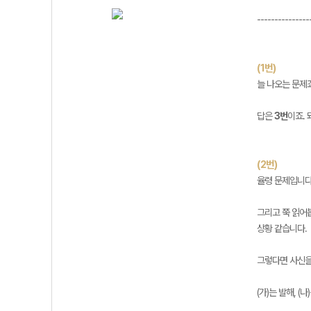
---------------
(1번)
늘 나오는 문제
답은
3번
이죠.
(2번)
율령 문제입니다.
그리고 쭉 읽어봅
상황 같습니다.
그렇다면 사신을
(가)는 발해, (