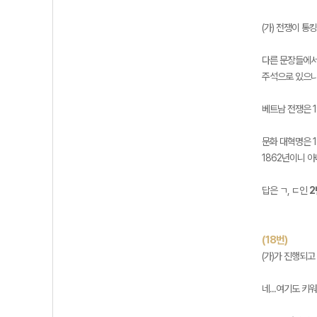
(가) 전쟁이 통
다른 문장들에서
주석으로 있으니
베트남 전쟁은 
문화 대혁명은 
1862년이니 
답은 ㄱ, ㄷ인
2
(18번)
(가)가 진행되고
네...여기도 키