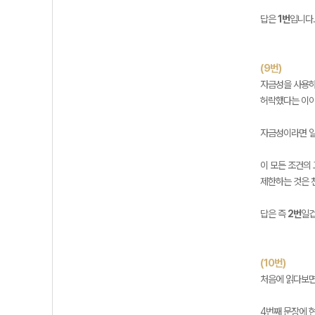
답은
1번
입니다
(9번)
자금성을 사용하고
허락했다는 이야
자금성이라면 일
이 모든 조건의
제한하는 것은 
답은 즉
2번
일겁
(10번)
처음에 읽다보면
4번째 문장에 