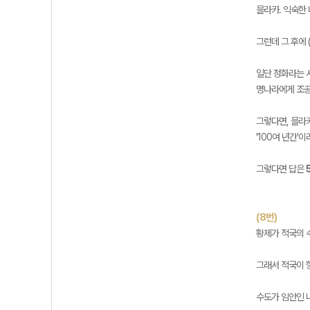
믈라카. 익숙한 
그런데 그 후에 
일단 정화라는 
명나라에게 조공
그렇다면, 믈라
'100여 년간'
그렇다면 답은
(8번)
황제가 적국의 수
그래서 적국이 
수도가 임안인 