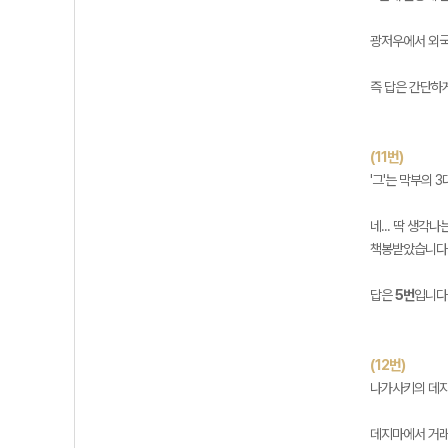
광저우에서 외국
즉 답은 간단하
(11번)
'그'는 막부의 
네... 딱 생
책봉받았습니다.
답은
5번
입니다
(12번)
나가사키의 데지
데지마에서 거래