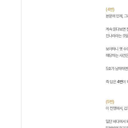
(4번)
본문에 민제, 그
계속 읽다보면 진
진나라라는 것을
보아하니 옛 수
해당하는 사건은
5호가 남하하면
즉 답은
4번
이 
(5번)
이 전쟁에서, 
일단 바다에서 