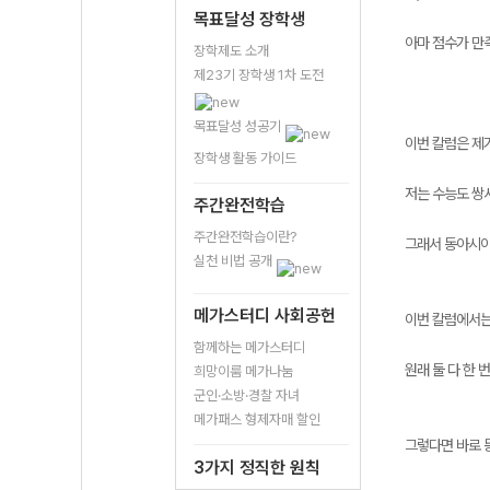
목표달성 장학생
아마 점수가 만
장학제도 소개
제23기 장학생 1차 도전
목표달성 성공기
이번 칼럼은 제
장학생 활동 가이드
저는 수능도 쌍
주간완전학습
주간완전학습이란?
그래서 동아시아
실천 비법 공개
메가스터디 사회공헌
이번 칼럼에서는
함께하는 메가스터디
원래 둘 다 한
희망이룸 메가나눔
군인·소방·경찰 자녀
메가패스 형제자매 할인
그렇다면 바로 
3가지 정직한 원칙