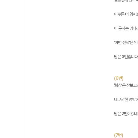
일본밖에 없기 
아무튼 더 읽어
이 문서는 명나
'이번 전쟁'은 
답은
3번
입니다
(6번)
'화상'은 장보
네...딱 한 명
답은
2번
이겠네
(7번)