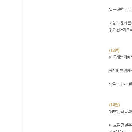
답은
5번
입니다
사실 이 문화 문
읽고 넘어가도록
(13번)
이 문제는 위에 
해설의 두 번째
답은 그래서
1번
(14번)
'정부'는 태음
이 모든 걸 만