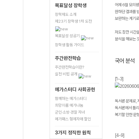
어제 6월 모의평
목표달성 장학생
원하던 결과를 받
장학제도 소개
보완하는 계기로
제23기 장학생 1차 도전
저도 잠깐 시간을
목표달성 성공기
분석을 해보는 
장학생 활동 가이드
주간완전학습
국어 분석
주간완전학습이란?
실천 비법 공개
[1~3]
메가스터디 사회공헌
함께하는 메가스터디
독서론 문제로,
희망이룸 메가나눔
독서론에서 틀리
군인·소방·경찰 자녀
복기할 만한 문항 
메가패스 형제자매 할인
3가지 정직한 원칙
[4~9]