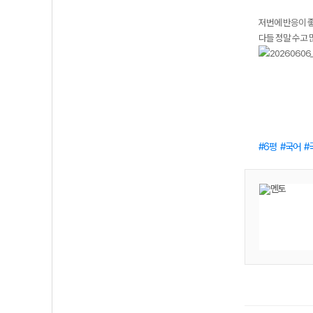
저번에 반응이 좋
다들 정말 수고
6평
국어