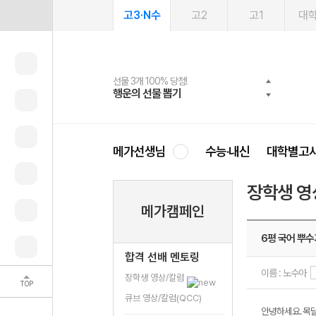
고3·N수
고2
고1
대
선물 3개 100% 당첨!
선물 100% 증정!
여름방학 스터디 캐시백
2027 러셀 단과
스마트러닝앱
메가패스
메가패스 수강생 무료혜택!
사회공헌 캠페인
행운의 선물 뽑기
메가스터디 X 올리브
메가런 썸머스쿨
강사 공개선발
설문 EVENT
3일 무료 체험권
메가클럽 멤버십
희망이룸 메가나눔
영
메가선생님
수능·내신
대학별고
장학생 영
메가캠페인
6평 국어 뿌수
합격 선배 멘토링
이름 : 노수아
장학생 영상/칼럼
TOP
큐브 영상/칼럼(QCC)
안녕하세요. 목