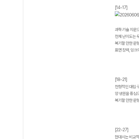
[14~17]
과학·기술 지문
전체 난이도는 무
복기할 만한 문항 
표면 장력, 잉크
[18~21]
전형적인 대립 
양 생원을 중심
복기할 만한 문항 
[22~27]
현대시는 비교적 