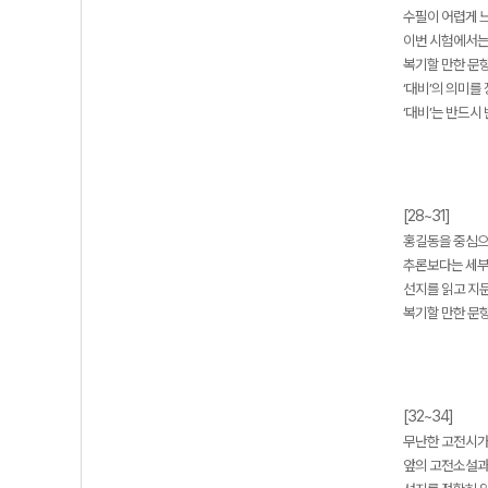
수필이 어렵게 느
이번 시험에서는
복기할 만한 문항 
‘대비’의 의미를
‘대비’는 반드시
[28~31]
홍길동을 중심으
추론보다는 세부
선지를 읽고 지
복기할 만한 문항 
[32~34]
무난한 고전시가
앞의 고전소설과