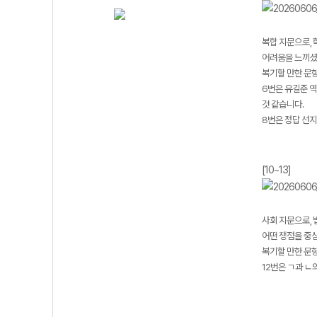
복합 지문으로,
어려움을 느끼셨
복기할 만한 문항 
6번은 유길준 역
것 같습니다.
8번은 정답 선지
[10~13]
사회 지문으로, 
어떤 쟁점을 중
복기할 만한 문항 
12번은 ㄱ과 