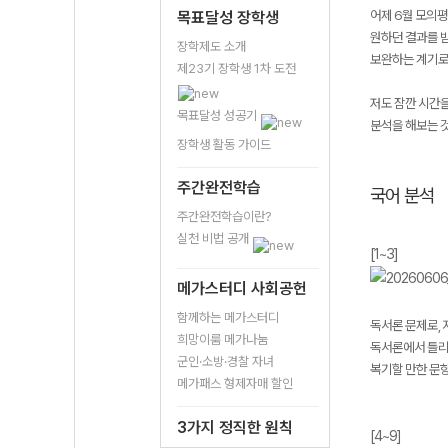
어제 6월 모의평
목표달성 장학생
원하던 결과를 받
장학제도 소개
보완하는 계기로
제23기 장학생 1차 도전
저도 잠깐 시간을
목표달성 성공기
분석을 해보는 
장학생 활동 가이드
주간완전학습
국어 분석
주간완전학습이란?
실천 비법 공개
[1~3]
메가스터디 사회공헌
함께하는 메가스터디
독서론 문제로,
희망이룸 메가나눔
독서론에서 틀리
군인·소방·경찰 자녀
복기할 만한 문항 
메가패스 형제자매 할인
3가지 정직한 원칙
[4~9]