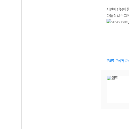
저번에 반응이 좋
다들 정말 수고
6평
국어