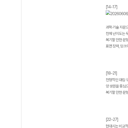
[14~17]
과학·기술 지문
전체 난이도는 무
복기할 만한 문항 
표면 장력, 잉크
[18~21]
전형적인 대립 
양 생원을 중심
복기할 만한 문항 
[22~27]
현대시는 비교적 