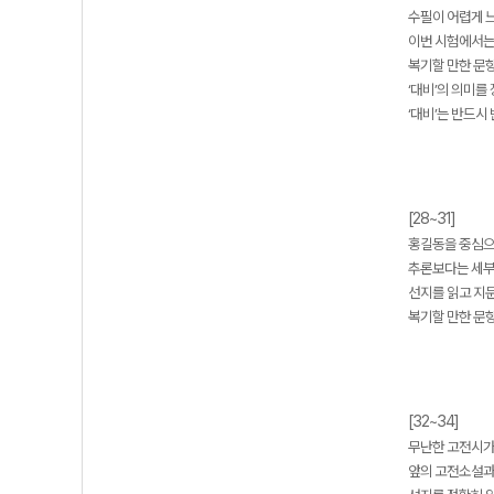
수필이 어렵게 느
이번 시험에서는
복기할 만한 문항 
‘대비’의 의미를
‘대비’는 반드시
[28~31]
홍길동을 중심으
추론보다는 세부
선지를 읽고 지
복기할 만한 문항 
[32~34]
무난한 고전시가
앞의 고전소설과