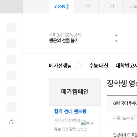
고3·N수
고2
고1
대
선물 3개 100% 당첨!
선물 100% 증정!
여름방학 스터디 캐시백
2027 러셀 단과
스마트러닝앱
메가패스
메가패스 수강생 무료혜택!
사회공헌 캠페인
행운의 선물 뽑기
메가스터디 X 올리브
메가런 썸머스쿨
강사 공개선발
설문 EVENT
3일 무료 체험권
메가클럽 멤버십
희망이룸 메가나눔
영
메가선생님
수능·내신
대학별고
장학생 영
메가캠페인
6평 국어 뿌수
합격 선배 멘토링
이름 : 노수아
장학생 영상/칼럼
TOP
큐브 영상/칼럼(QCC)
안녕하세요. 목