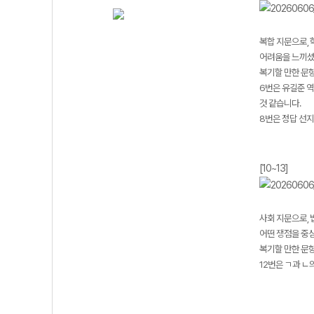
복합 지문으로,
어려움을 느끼셨
복기할 만한 문항 
6번은 유길준 역
것 같습니다.
8번은 정답 선지
[10~13]
사회 지문으로, 
어떤 쟁점을 중
복기할 만한 문항 
12번은 ㄱ과 