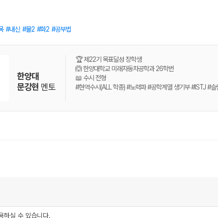
목
내신
물2
화2
공부법
🏆 제22기 목표달성 장학생
🙆 한양대학교 미래자동차공학과 26학번
한양대
📖 수시 전형
문강현
멘토
#현역수시(ALL 학종) #노력파 #공학계열 생기부 #ISTJ #