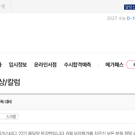
학생
알람
2027 수능
D-
프
사
입시정보
온라인서점
수시합격예측
메가패스
상/칼럼
목 대비
스크랩
가스터디 22기 목달장 문강현입니다. 6월 모의평가를 치르신 모든 분들 정말 