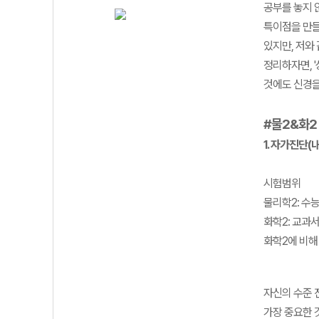
공부를 놓지 
특이점을 만들
있지만, 저와
정리하자면, 
것에도 신경을
#물2&화2
1. 자가진단
시험범위
물리학2: 수
화학2: 교과
화학2에 비해
자신의 수준 
가장 중요한 