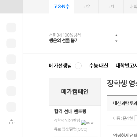
고3·N수
고2
고1
대
선물 3개 100% 당첨!
선물 100% 증정!
여름방학 스터디 캐시백
2027 러셀 단과
스마트러닝앱
메가패스
메가패스 수강생 무료혜택!
사회공헌 캠페인
행운의 선물 뽑기
메가스터디 X 올리브
메가런 썸머스쿨
강사 공개선발
설문 EVENT
3일 무료 체험권
메가클럽 멤버십
희망이룸 메가나눔
영
메가선생님
수능·내신
대학별고
장학생 영
메가캠페인
내신 과탐 투과
합격 선배 멘토링
이름 : 문강현
장학생 영상/칼럼
TOP
큐브 영상/칼럼(QCC)
안녕하세요 메