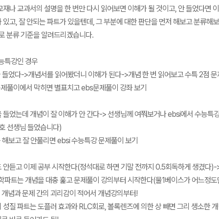
교재나 교과서의 설명을 한 번만 다시 읽어보면 이해가 될 것이고, 안 들었다면 이
 있고, 잘 안되는 파트가 있을텐데, 그 부분에 대한 판단을 먼저 해보고 분류해
으로 분류 기준을 알려드리겠습니다.
능특강인 경우
을 들었다->개념서를 읽어봤더니 이해가 된다->개념 한 번 읽어보고 수특 2점 
제풀이에서 막히면 별표치고 ebs문제풀이 강좌 보기
을 들었는데 개념이 잘 이해가 안 간다-> 선생님께 여쭤보거나 ebsi에서 수능특강
호 선생님 들었습니다)
 해보고 잘 안풀리면 ebsi 수능특강 문제풀이 보기
도 안듣고 이제 공부 시작한다(정석대로 하면 기말 전까지 0.5회독하게 생겼다)-
학파트는 개념을 대충 훑고 문제풀이 강의부터 시작한다(물1베이스가 어느정도만
개념과 문제 간의 괴리감이 적어서 개념강의부터!
 성질 파트는 도플러 효과와 RLC회로, 볼록렌즈에 의한 상 빼면 그리 생소한 