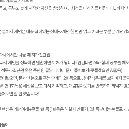
로 바로 들어가도 됨!
듣고, 공부도 늦게 시작한 자신을 반성하며... 최선을 다하기를 바랍니다.. 하지만
은 들어서 개념은 대충 잡혀있는 상태->개념 한 번만 읽고 어려운 부분은 개념
과서에서만 나올 때 자가진단법
교과서 개념을 정독하면 웬만하면 이해가 됩니다!(안된다면 AI와 함께 공부를 해보
개념 정독->소단원 혹은 중단원 끝날 때마다 문제 풀어보기(못풀겠으면 AI활용)
다 풀어봤으면, 문제만 눈으로 푸는 단계인 2회독으로 넘어감 (문제를 보자마자 풀
리면 1회독용 해설을 보고 다시 기억하고, 개념찾아보기를 반복하며 까먹지 않
풀어보면 할 만 했습니다!
 핵심은 개념이해+문풀 n회독(1회독은 해설지 만들기, 2회독부터는 눈풀로 개념
문제풀이