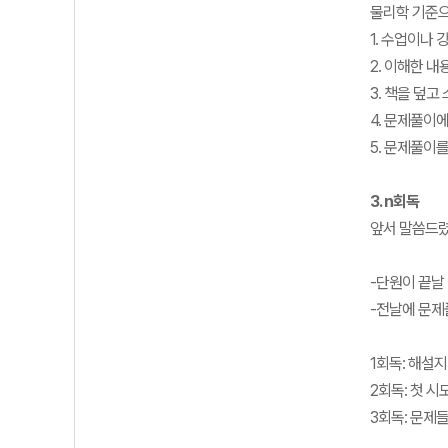
물리학 기준으
1. 수업이나 
2. 이해한 
3. 책을 덮고
4. 문제풀이
5. 문제풀이
3. n회독
앞서 말씀드렸
-단원이 끝날
-전날에 문제
1회독: 해설지
2회독: 첫 시
3회독: 문제