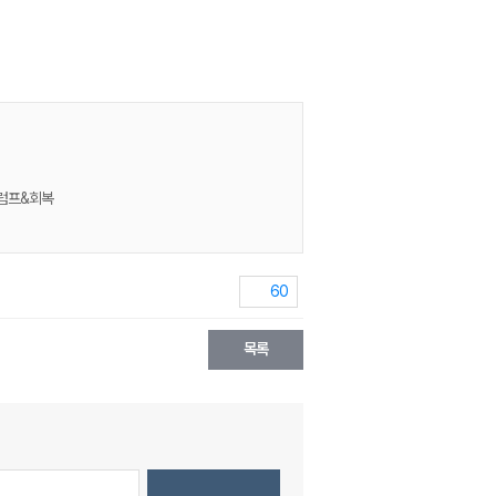
슬럼프&회복
60
목록