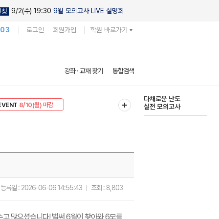
9/2(수) 19:30
9월 모의고사 LIVE 설명회
신청
103
로그인
회원가입
학원 바로가기
현우진의
강좌 · 교재 찾기
통합검색
킬링캠프 시즌1
리미엄 30
8/10(월) 마감
다채로운 난도
EVENT
8/10(월) 마감
실전 모의고사
등록일 :
2026-06-06 14:55:43
조회 :
8,803
수고 많으셨습니다! 벌써 6월이 찾아와 6모를