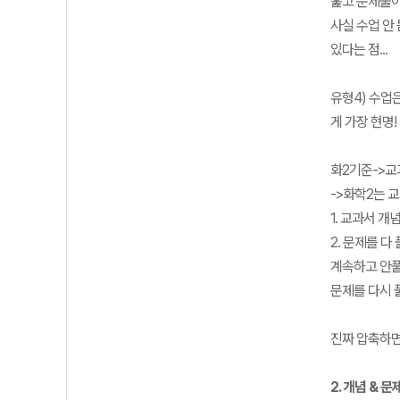
훑고 문제풀이
사실 수업 안 
있다는 점...
유형4) 수업
게 가장 현명!
화2기준->교
->화학2는 
1. 교과서 
2. 문제를 
계속하고 안풀
문제를 다시 
진짜 압축하면
2. 개념 & 