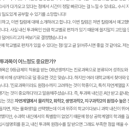
사가 다가오고 있다는 점에서 시간이 정말 빠르다는 걸 느낄 수 있네요.. 수시 지
 밀도있게 공부할 수 있기를 소망합니다!
하고, 이번 칼럼에 대해 소개하려고 합니다. 이번 칼럼은 저번 칼럼에서 예고했던
니다. 사실 내신 투과목인 만큼 학교별로 편차가 있기 때문에 쓸지말지 고민을 
금 덜어드리고자 써보기로 결정했습니다ㅎ
메가스터디
에 학교별로 편차가 있을 수 있다는 점! 알고 글 읽어주시면 좋을 것 같아요. 저
 투과목이 어느정도 중요한가?
과목은 9등급제의 적용을 받는 08년생까지는 진로과목으로 분류되어 성취도와 
 비해 상대적으로 덜 중요한 것은 맞습니다. 하지만 여러 대학교에서 찾아와 
니다. '진로과목이라도 원점수까지 고려하는 것이 학종이고, 특히 자연계열을 
챙기는 것이 중요하다'라고 말씀해주셨습니다. 즉, 투과목 내신은 A만 받고 끝내
있는 것은
자연계열에서 물리학2, 화학2, 생명과학2, 지구과학2의 원점수 높은 
들자면, 저는 물화생1을 선택했는데 이과 위주의 학교이다보니 과학 내신이 뛰
했지만, 수과학 내신에서의 특별함이 없었기 때문에 항상 공학계열의 학과를 갈
입시설명회를 듣고, 내신 투과목 원점수를 잘 받으면 그래도 부족한 점을 메울 수 