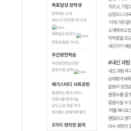
목표달성 장학생
치르고, 기말고
장학제도 소개
남았으니 더욱
제23기 장학생 1차 도전
이제 거두절미
소개하려고 합
목표달성 성공기
막막함을 조
장학생 활동 가이드
내신이기 때문
주간완전학습
#내신 과탐
주간완전학습이란?
실천 비법 공개
내신 과탐 투
상대평가과목에
메가스터디 사회공헌
말씀이 있었습
함께하는 메가스터디
원점수를 잘 
희망이룸 메가나눔
말씀드릴 수 
군인·소방·경찰 자녀
저를 예시로 
메가패스 형제자매 할인
괜찮다고 생각
3가지 정직한 원칙
다수 대학의 