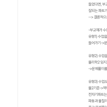
들었다면, 부
잘되는 파트가
--> 결론적
-부교재가 수
유형1) 수업
들어가기->문
유형2) 수업
물리학2 임지
->문제풀이를
유형3) 수업
물2기준->역
전자기파트는 
파동과 물질의