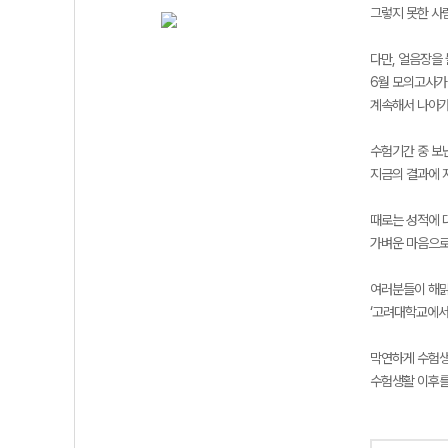
그렇지 못한 사
다만, 얼음장을
6월 모의고사가
계속해서 나아가
수험기간 중 보
지금의 결과에 
때로는 성적에 
가벼운 마음으로
여러분들이 해맑
‘고려대학교에서
막연하게 수험
수험생활 이후를