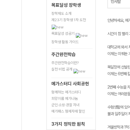
인사말
목표달성 장학생
장학제도 소개
제23기 장학생 1차 도전
안녕하세요, 메
목표달성 성공기
시간이 참 빨리 
장학생 활동 가이드
대학교에 와서 
이제는 미뤄둔 
주간완전학습
주간완전학습이란?
목달장에 선발된
실천 비법 공개
이제는 6번째 
메가스터디 사회공헌
2번째 수능을 
함께하는 메가스터디
이제는 여러분들
희망이룸 메가나눔
군인·소방·경찰 자녀
수험생활에 있어
메가패스 형제자매 할인
불과 일주일이 
3가지 정직한 원칙
겨울방학과 1학