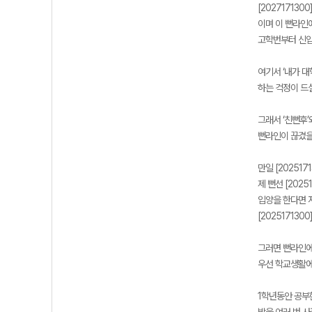
[202717130
이며 이 뻔라인에
고학번부터 신입
여기서 ‘내가 
하는 걱정이 드실
그래서 ‘친뻔후’
뻔라인이 끊겼을
만일 [20251
제 뻔선 [202
입양을 한다면 저
[20251713
그러면 뻔라인에
우선 학교생활에
1학년동안 공부