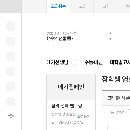
고3·N수
고2
고1
대
선물 3개 100% 당첨!
선물 100% 증정!
여름방학 스터디 캐시백
2027 러셀 단과
스마트러닝앱
메가패스
메가패스 수강생 무료혜택!
사회공헌 캠페인
행운의 선물 뽑기
메가스터디 X 올리브
메가런 썸머스쿨
강사 공개선발
설문 EVENT
3일 무료 체험권
메가클럽 멤버십
희망이룸 메가나눔
영
메가선생님
수능·내신
대학별고
장학생 영
메가캠페인
고려대에서 살
합격 선배 멘토링
이름 : 정현두
장학생 영상/칼럼
TOP
큐브 영상/칼럼(QCC)