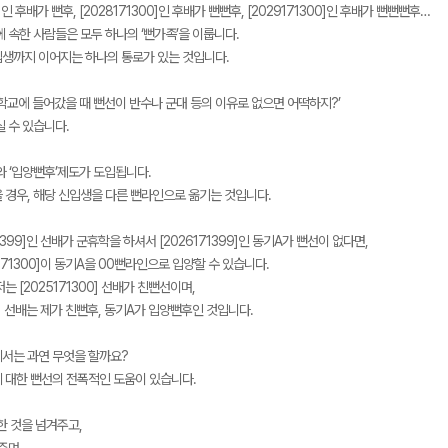
0]인 후배가 뻔후, [2028171300]인 후배가 뻔뻔후, [2029171300]인 후배가 뻔뻔뻔후…
 속한 사람들은 모두 하나의 ‘뻔가족’을 이룹니다.
생까지 이어지는 하나의 통로가 있는 것입니다.
대학교에 들어갔을 때 뻔선이 반수나 군대 등의 이유로 없으면 어떡하지?’
 수 있습니다.
와 ‘입양뻔후’제도가 도입됩니다.
 경우, 해당 신입생을 다른 뻔라인으로 옮기는 것입니다.
71399]인 선배가 군휴학을 하셔서 [2026171399]인 동기A가 뻔선이 없다면,
5171300]이 동기A을 00뻔라인으로 입양할 수 있습니다.
는 [2025171300] 선배가 친뻔선이며,
00] 선배는 제가 친뻔후, 동기A가 입양뻔후인 것입니다.
서는 과연 무엇을 할까요?
 대한 뻔선의 전폭적인 도움이 있습니다.
한 것을 넘겨주고,