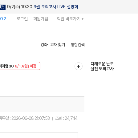
9/2(수) 19:30
9월 모의고사 LIVE 설명회
신청
102
로그인
회원가입
학원 바로가기
현우진의
강좌 · 교재 찾기
통합검색
킬링캠프 시즌1
리미엄 30
8/10(월) 마감
다채로운 난도
EVENT
8/10(월) 마감
실전 모의고사
등록일 :
2026-06-08 21:07:53
조회 :
24,744