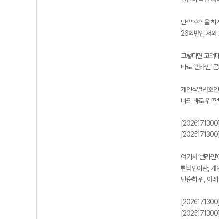
만약 휴학을 하
26학번인 저와 
그렇다면 고려대
바로 ‘뻔라인’ 
개인식별번호인 ‘
나의 바로 위 
[202617130
[202517130
여기서 ‘뻔라인’
뻔라인이란, 개
단순히 위, 아래
[202617130
[202517130