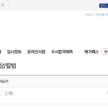
학생
알람
2027 수능
D-
프
사
입시정보
온라인서점
수시합격예측
메가패스
상/칼럼
아남기
스크랩