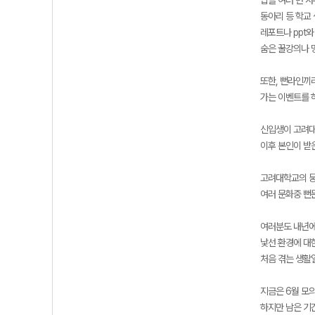
밥을 여러 번 사
동아리 등 학교 
레포트나 ppt와
숨은 꿀강의나 
또한, 뻔라인끼
가는 이벤트를 
신입생이 고려대
이후 본인이 받
고려대학교의 뭉
여러 문화중 뻔
여러분도 내년에
낯선 환경에 대
처음 겪는 생활
지금은 6월 모
하지만 남은 기