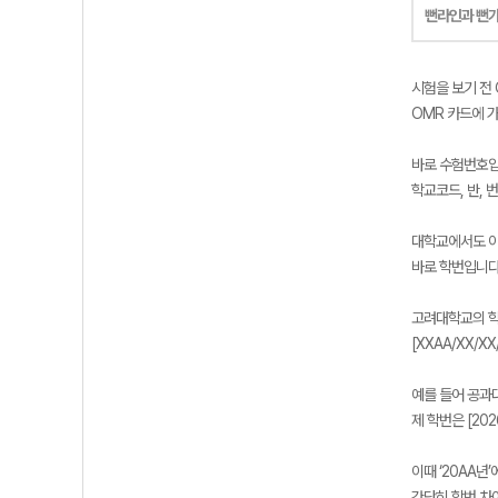
뻔라인과 뻔
시험을 보기 전 
OMR 카드에 
바로 수험번호입
학교코드, 반, 
대학교에서도 이
바로 학번입니다
고려대학교의 학
[XXAA/XX/
예를 들어 공과대
제 학번은 [202
이때 ‘20AA년
간단히 학번 차