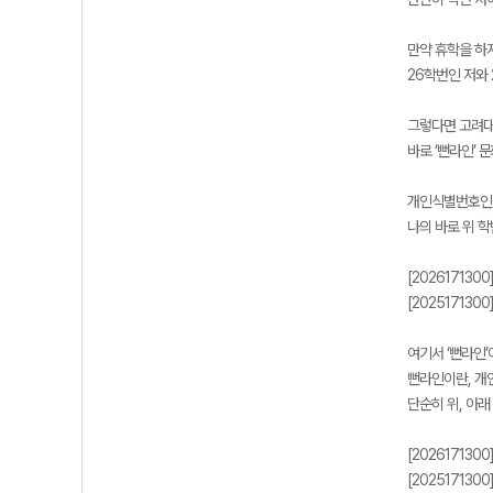
만약 휴학을 하
26학번인 저와 
그렇다면 고려대
바로 ‘뻔라인’ 
개인식별번호인 ‘
나의 바로 위 
[202617130
[202517130
여기서 ‘뻔라인’
뻔라인이란, 개
단순히 위, 아래
[202617130
[202517130