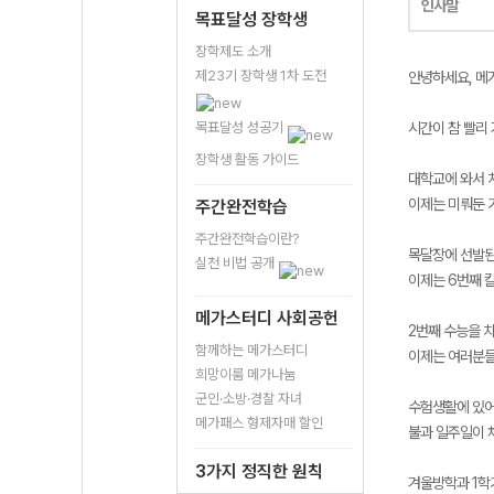
인사말
목표달성 장학생
장학제도 소개
제23기 장학생 1차 도전
안녕하세요, 메
목표달성 성공기
시간이 참 빨리 
장학생 활동 가이드
대학교에 와서 
이제는 미뤄둔 
주간완전학습
주간완전학습이란?
목달장에 선발된
실천 비법 공개
이제는 6번째 
메가스터디 사회공헌
2번째 수능을 
함께하는 메가스터디
이제는 여러분들
희망이룸 메가나눔
군인·소방·경찰 자녀
수험생활에 있어
메가패스 형제자매 할인
불과 일주일이 
3가지 정직한 원칙
겨울방학과 1학