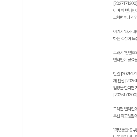
[202717130
이며 이 뻔라인에
고학번부터 신입
여기서 ‘내가 
하는 걱정이 드실
그래서 ‘친뻔후’
뻔라인이 끊겼을
만일 [20251
제 뻔선 [202
입양을 한다면 저
[20251713
그러면 뻔라인에
우선 학교생활에
1학년동안 공부