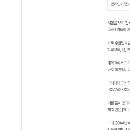
뻔라인과 뻔
시험을 보기 전 
OMR 카드에 
바로 수험번호입
학교코드, 반, 
대학교에서도 이
바로 학번입니다
고려대학교의 학
[XXAA/XX/
예를 들어 공과대
제 학번은 [202
이때 ‘20AA년
간단히 학번 차