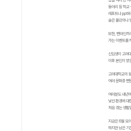
밥을 여러 번 사
동아리 등 학교 
레포트나 ppt와
숨은 꿀강의나 
또한, 뻔라인끼
가는 이벤트를 
신입생이 고려대
이후 본인이 받
고려대학교의 뭉
여러 문화중 뻔
여러분도 내년에
낯선 환경에 대
처음 겪는 생활
지금은 6월 모
하지만 남은 기