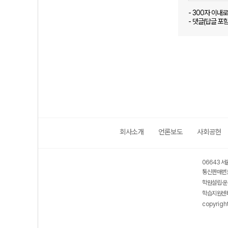
- 300자 이내
- 댓글(답글 포
회사소개
언론보도
사회공헌
06643 서
통신판매번호
학원설립·운
학습지원센터
copyrigh