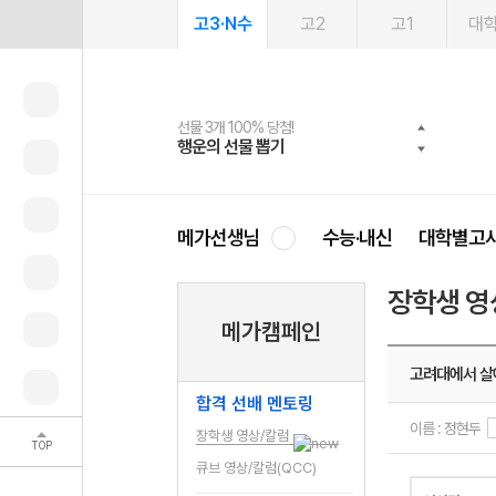
고3·N수
고2
고1
대
선물 3개 100% 당첨!
선물 100% 증정!
여름방학 스터디 캐시백
2027 러셀 단과
스마트러닝앱
메가패스
메가패스 수강생 무료혜택!
사회공헌 캠페인
행운의 선물 뽑기
메가스터디 X 올리브
메가런 썸머스쿨
강사 공개선발
설문 EVENT
3일 무료 체험권
메가클럽 멤버십
희망이룸 메가나눔
영
메가선생님
수능·내신
대학별고
장학생 영
메가캠페인
고려대에서 살
합격 선배 멘토링
이름 : 정현두
장학생 영상/칼럼
TOP
큐브 영상/칼럼(QCC)