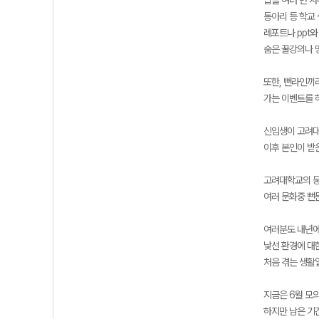
밥을 여러 번 사
동아리 등 학교 
레포트나 ppt와
숨은 꿀강의나 
또한, 뻔라인끼
가는 이벤트를 
신입생이 고려대
이후 본인이 받
고려대학교의 뭉
여러 문화중 뻔
여러분도 내년에
낯선 환경에 대
처음 겪는 생활
지금은 6월 모
하지만 남은 기