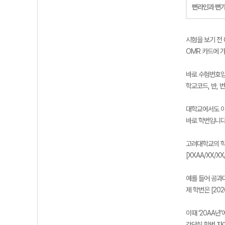
뻔라인과 뻔
시험을 보기 전 
OMR 카드에 
바로 수험번호입
학교코드, 반, 
대학교에서도 이
바로 학번입니다
고려대학교의 학
[XXAA/XX/
예를 들어 공과대
제 학번은 [202
이때 ‘20AA년
간단히 학번 차