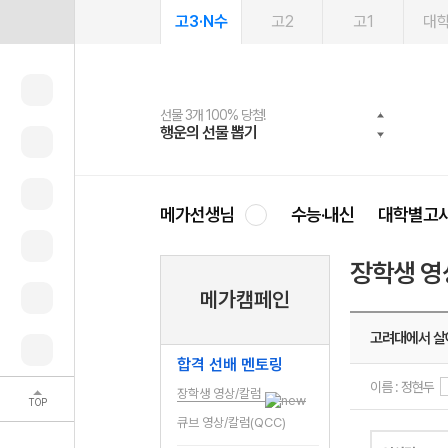
고3·N수
고2
고1
대
선물 3개 100% 당첨!
선물 100% 증정!
여름방학 스터디 캐시백
2027 러셀 단과
스마트러닝앱
메가패스
메가패스 수강생 무료혜택!
사회공헌 캠페인
행운의 선물 뽑기
메가스터디 X 올리브
메가런 썸머스쿨
강사 공개선발
설문 EVENT
3일 무료 체험권
메가클럽 멤버십
희망이룸 메가나눔
영
메가선생님
수능·내신
대학별고
장학생 영
메가캠페인
고려대에서 살
합격 선배 멘토링
이름 : 정현두
장학생 영상/칼럼
TOP
큐브 영상/칼럼(QCC)