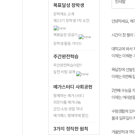
인사말
목표달성 장학생
장학제도 소개
제23기 장학생 1차 도전
안녕하세요, 메
목표달성 성공기
시간이 참 빨리 
장학생 활동 가이드
대학교에 와서 
이제는 미뤄둔 
주간완전학습
주간완전학습이란?
목달장에 선발된
실천 비법 공개
이제는 6번째 
메가스터디 사회공헌
2번째 수능을 
함께하는 메가스터디
이제는 여러분들
희망이룸 메가나눔
군인·소방·경찰 자녀
수험생활에 있어
메가패스 형제자매 할인
불과 일주일이 
3가지 정직한 원칙
겨울방학과 1학