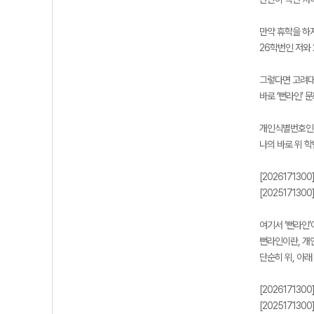
만약 휴학을 하
26학번인 저와 
그렇다면 고려대
바로 ‘뻔라인’ 
개인식별번호인 ‘
나의 바로 위 
[202617130
[202517130
여기서 ‘뻔라인’
뻔라인이란, 개
단순히 위, 아래
[202617130
[202517130