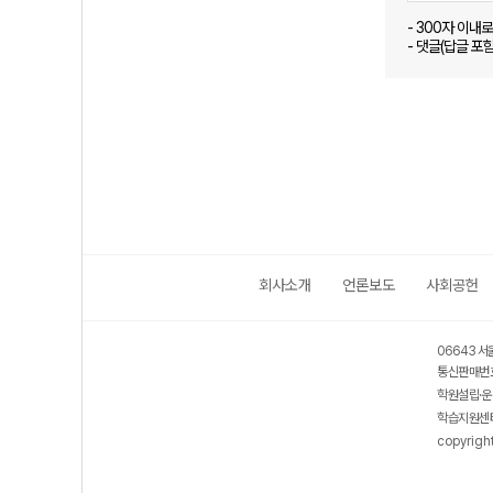
- 300자 이내
- 댓글(답글 포
회사소개
언론보도
사회공헌
06643 서
통신판매번호
학원설립·운
학습지원센터
copyrigh