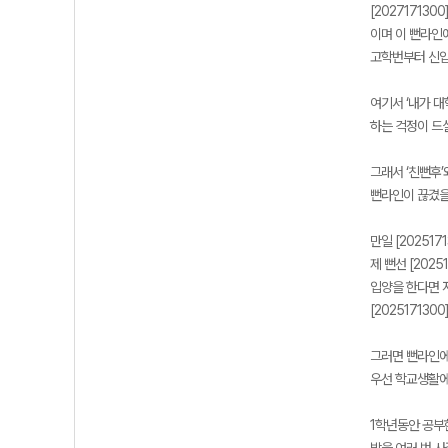
[202717130
이며 이 뻔라인에
고학번부터 신입
여기서 ‘내가 
하는 걱정이 드실
그래서 ‘친뻔후’
뻔라인이 끊겼을
만일 [20251
제 뻔선 [202
입양을 한다면 저
[20251713
그러면 뻔라인에
우선 학교생활에
1학년동안 공부