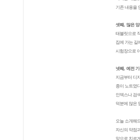
기존 내용을 
셋째
,
많은 양
태블릿으로 작
집에 가는 길
시험장으로 이
넷째
,
예전 기
지금부터 디지
종이 노트였다
인덱스나 검색
덕분에 많은 
오늘 소개해
자신의 약점과
앞으로 치르게