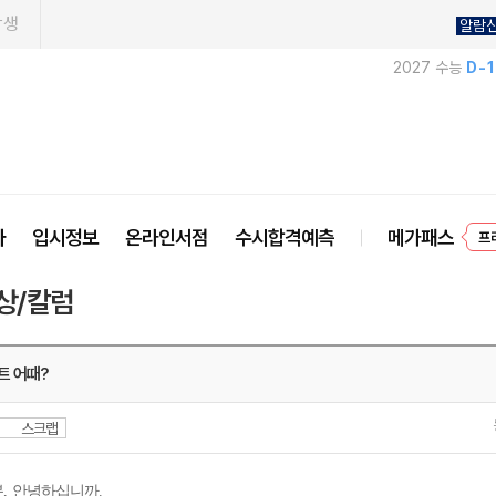
학생
알람
2027 수능
D-
프
사
입시정보
온라인서점
수시합격예측
메가패스
상/칼럼
트 어때?
스크랩
분
,
안녕하십니까
.