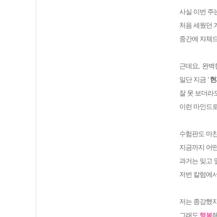
사실 이번 주
처음 세웠던 
중간에 자체
근데요
,
완벽
일단 지금
‘
현
잘 못 보더라
이런 마인드로
수험판도 마
지금까지 어떤
과거는 잊고
저번 칼럼에서
저는 종강했지
그래도
행복