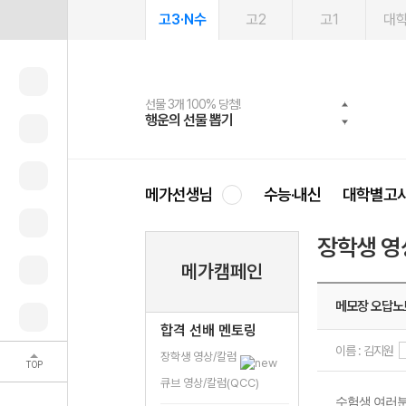
고3·N수
고2
고1
대
선물 3개 100% 당첨!
선물 100% 증정!
여름방학 스터디 캐시백
2027 러셀 단과
스마트러닝앱
메가패스
메가패스 수강생 무료혜택!
사회공헌 캠페인
행운의 선물 뽑기
메가스터디 X 올리브
메가런 썸머스쿨
강사 공개선발
설문 EVENT
3일 무료 체험권
메가클럽 멤버십
희망이룸 메가나눔
영
메가선생님
수능·내신
대학별고
장학생 영
메가캠페인
메모장 오답노
합격 선배 멘토링
이름 : 김지원
장학생 영상/칼럼
TOP
큐브 영상/칼럼(QCC)
수험생 여러