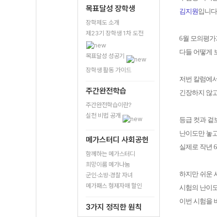
목표달성 장학생
김지원
입니다
장학제도 소개
제23기 장학생 1차 도전
6
월 모의평가
다들 어떻게
목표달성 성공기
장학생 활동 가이드
저번 칼럼에서
주간완전학습
긴장하지 않고
주간완전학습이란?
실천 비법 공개
등급 컷과 겉
난이도만 놓고
메가스터디 사회공헌
실제로 작년
6
함께하는 메가스터디
희망이룸 메가나눔
하지만 쉬운 
군인·소방·경찰 자녀
메가패스 형제자매 할인
시험의 난이
이번 시험을 
3가지 정직한 원칙