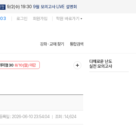
9/2(수) 19:30
9월 모의고사 LIVE 설명회
신청
103
로그인
회원가입
학원 바로가기
현우진의
강좌 · 교재 찾기
통합검색
킬링캠프 시즌1
리미엄 30
8/10(월) 마감
다채로운 난도
EVENT
8/10(월) 마감
실전 모의고사
등록일 :
2026-06-10 23:54:04
조회 :
14,624