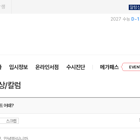
학생
알람
2027 수능
D-
EVEN
사
입시정보
온라인서점
수시진단
메가패스
프리미엄 
상/칼럼
트 어때?
스크랩
분
,
안녕하십니까
.