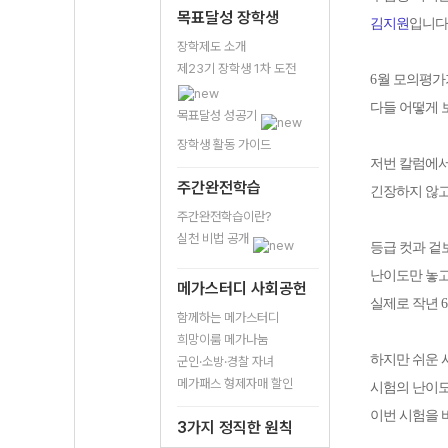
목표달성 장학생
김지원
입니다
장학제도 소개
제23기 장학생 1차 도전
6
월 모의평가
다들 어떻게
목표달성 성공기
장학생 활동 가이드
저번 칼럼에서
주간완전학습
긴장하지 않고
주간완전학습이란?
실천 비법 공개
등급 컷과 겉
난이도만 놓고
메가스터디 사회공헌
실제로 작년
6
함께하는 메가스터디
희망이룸 메가나눔
하지만 쉬운 
군인·소방·경찰 자녀
메가패스 형제자매 할인
시험의 난이
이번 시험을 
3가지 정직한 원칙