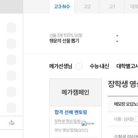
고3·N수
고2
고1
대
선물 3개 100% 당첨!
선물 100% 증정!
여름방학 스터디 캐시백
2027 러셀 단과
스마트러닝앱
메가패스
메가패스 수강생 무료혜택!
사회공헌 캠페인
행운의 선물 뽑기
메가스터디 X 올리브
메가런 썸머스쿨
강사 공개선발
설문 EVENT
3일 무료 체험권
메가클럽 멤버십
희망이룸 메가나눔
영
메가선생님
수능·내신
대학별고
장학생 영
메가캠페인
메모장 오답노
합격 선배 멘토링
이름 : 김지원
장학생 영상/칼럼
TOP
큐브 영상/칼럼(QCC)
수험생 여러