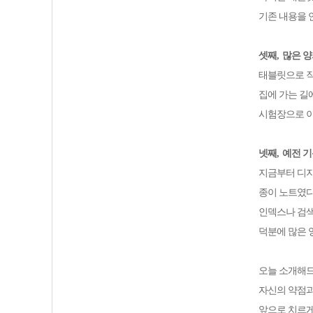
기존 내용을 
셋째
,
많은 양
태블릿으로 작
집에 가는 길
시험장으로 이
넷째
,
예전 기
지금부터 디지
종이 노트였다
인덱스나 검색
덕분에 많은 
오늘 소개해
자신의 약점과
앞으로 치르게